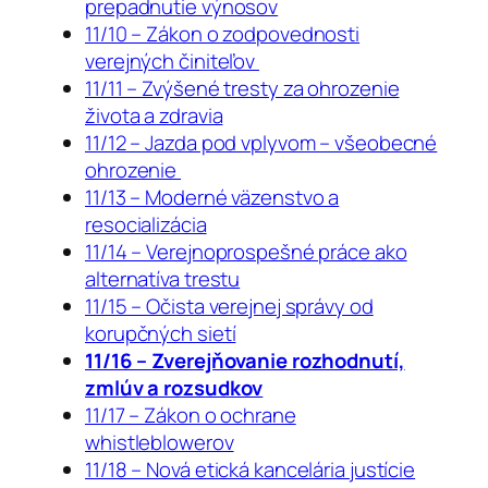
prepadnutie výnosov
11/10 – Zákon o zodpovednosti
verejných činiteľov
11/11 – Zvýšené tresty za ohrozenie
života a zdravia
11/12 – Jazda pod vplyvom – všeobecné
ohrozenie
11/13 – Moderné väzenstvo a
resocializácia
11/14 – Verejnoprospešné práce ako
alternatíva trestu
11/15 – Očista verejnej správy od
korupčných sietí
11/16 – Zverejňovanie rozhodnutí,
zmlúv a rozsudkov
11/17 – Zákon o ochrane
whistleblowerov
11/18 – Nová etická kancelária justície