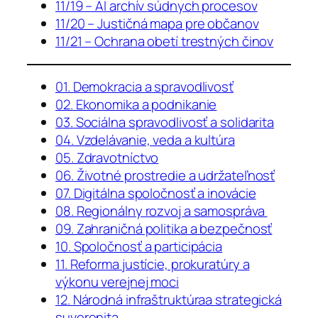
11/19 – AI archív súdnych procesov
11/20 – Justičná mapa pre občanov
11/21 – Ochrana obetí trestných činov
01. Demokracia a spravodlivosť
02. Ekonomika a podnikanie
03. Sociálna spravodlivosť a solidarita
04. Vzdelávanie, veda a kultúra
05. Zdravotníctvo
06. Životné prostredie a udržateľnosť
07. Digitálna spoločnosť a inovácie
08. Regionálny rozvoj a samospráva
09. Zahraničná politika a bezpečnosť
10. Spoločnosť a participácia
11. Reforma justície, prokuratúry a
výkonu verejnej moci
12. Národná infraštruktúraa strategická
suverenita