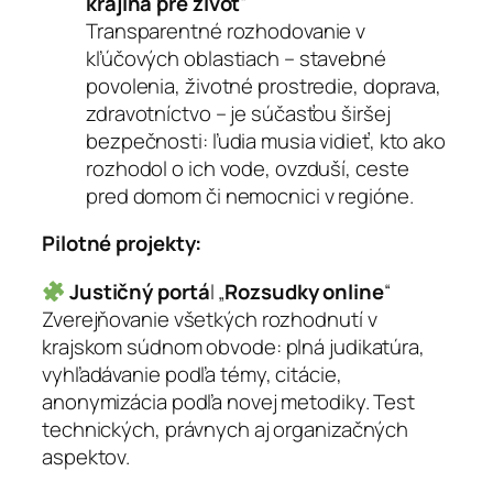
krajina pre život
“
Transparentné rozhodovanie v
kľúčových oblastiach – stavebné
povolenia, životné prostredie, doprava,
zdravotníctvo – je súčasťou širšej
bezpečnosti: ľudia musia vidieť, kto ako
rozhodol o ich vode, ovzduší, ceste
pred domom či nemocnici v regióne.
Pilotné projekty:
Justičný portá
l „
Rozsudky online
“
Zverejňovanie všetkých rozhodnutí v
krajskom súdnom obvode: plná judikatúra,
vyhľadávanie podľa témy, citácie,
anonymizácia podľa novej metodiky. Test
technických, právnych aj organizačných
aspektov.