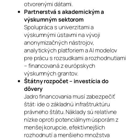
otvorenými dátami.
Partnerstvá s akademickým a
výskumným sektorom
Spolupráca s univerzitami a
výskumnými ústavmi na vývoji
anonymizačných nástrojov,
analytických platforiem a AI modelov
pre prácu s rozsudkami a rozhodnutiami
– financovaná z európskych
výskumných grantov.
Štátny rozpočet – investícia do
dôvery
Jadro financovania musí zabezpečiť
štát: ide o základnú infraštruktúru
právneho štátu. Náklady sú relatívne
nízke oproti potenciálnym úsporám z
menšej korupcie, efektívnejších
rozhodnutí a menšieho množstva