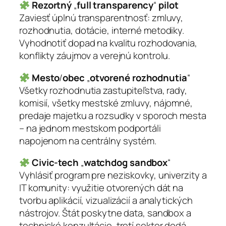
Rezortný
„
full transparency
“
pilot
Zaviesť úplnú transparentnosť: zmluvy,
rozhodnutia, dotácie, interné metodiky.
Vyhodnotiť dopad na kvalitu rozhodovania,
konflikty záujmov a verejnú kontrolu.
Mesto
/
obec
„
otvorené rozhodnutia
“
Všetky rozhodnutia zastupiteľstva, rady,
komisií, všetky mestské zmluvy, nájomné,
predaje majetku a rozsudky v sporoch mesta
– na jednom mestskom podportáli
napojenom na centrálny systém.
Civic-tech
„
watchdog sandbox
“
Vyhlásiť program pre neziskovky, univerzity a
IT komunity: využitie otvorených dát na
tvorbu aplikácií, vizualizácií a analytických
nástrojov. Štát poskytne data, sandbox a
technické konzultácie, tretí sektor dodá