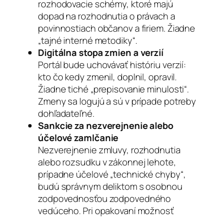
rozhodovacie schémy, ktoré majú
dopad na rozhodnutia o právach a
povinnostiach občanov a firiem. Žiadne
„tajné interné metodiky“.
Digitálna stopa zmien a verzií
Portál bude uchovávať históriu verzií:
kto čo kedy zmenil, doplnil, opravil.
Žiadne tiché „prepisovanie minulosti“.
Zmeny sa logujú a sú v prípade potreby
dohľadateľné.
Sankcie za nezverejnenie alebo
účelové zamlčanie
Nezverejnenie zmluvy, rozhodnutia
alebo rozsudku v zákonnej lehote,
prípadne účelové „technické chyby“,
budú správnym deliktom s osobnou
zodpovednosťou zodpovedného
vedúceho. Pri opakovaní možnosť