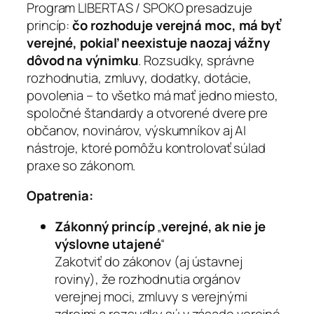
Program LIBERTAS / SPOKO presadzuje
princíp:
čo rozhoduje verejná moc, má byť
verejné, pokiaľ neexistuje naozaj vážny
dôvod na výnimku
. Rozsudky, správne
rozhodnutia, zmluvy, dodatky, dotácie,
povolenia – to všetko má mať jedno miesto,
spoločné štandardy a otvorené dvere pre
občanov, novinárov, výskumníkov aj AI
nástroje, ktoré pomôžu kontrolovať súlad
praxe so zákonom.
Opatrenia:
Zákonný princíp
„
verejné, ak nie je
výslovne utajené
“
Zakotviť do zákonov (aj ústavnej
roviny), že rozhodnutia orgánov
verejnej moci, zmluvy s verejnými
zdrojmi a rozsudky sú v zásade verejné.