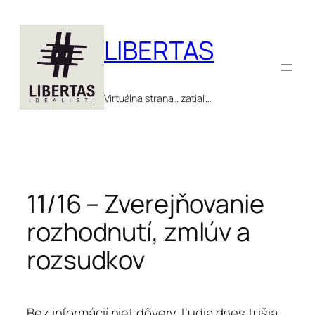
Prejsť
na
LIBERTAS
obsah
Virtuálna strana… zatiaľ…
11/16 – Zverejňovanie
rozhodnutí, zmlúv a
rozsudkov
Bez informácií niet dôvery. Ľudia dnes tušia,