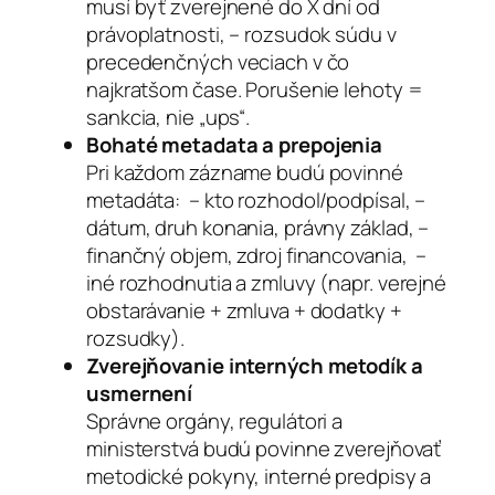
musí byť zverejnené do X dní od
právoplatnosti, – rozsudok súdu v
precedenčných veciach v čo
najkratšom čase. Porušenie lehoty =
sankcia, nie „ups“.
Bohaté metadata a prepojenia
Pri každom zázname budú povinné
metadáta: – kto rozhodol/podpísal, –
dátum, druh konania, právny základ, –
finančný objem, zdroj financovania, –
iné rozhodnutia a zmluvy (napr. verejné
obstarávanie + zmluva + dodatky +
rozsudky).
Zverejňovanie interných metodík a
usmernení
Správne orgány, regulátori a
ministerstvá budú povinne zverejňovať
metodické pokyny, interné predpisy a