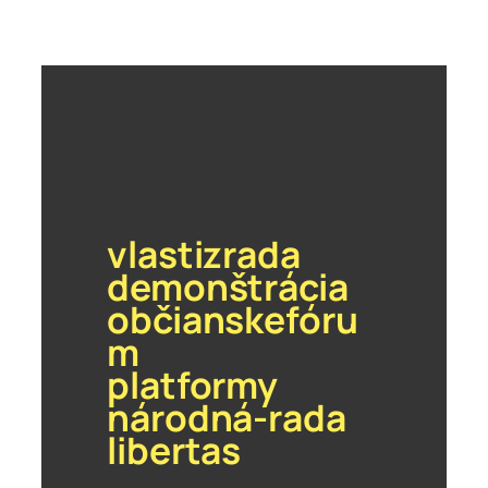
vlastizrada
demonštrácia
občianskefóru
m
platformy
národná-rada
libertas