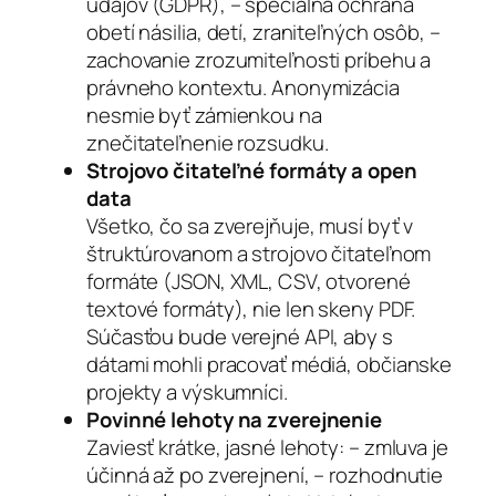
údajov (GDPR), – špeciálna ochrana
obetí násilia, detí, zraniteľných osôb, –
zachovanie zrozumiteľnosti príbehu a
právneho kontextu. Anonymizácia
nesmie byť zámienkou na
znečitateľnenie rozsudku.
Strojovo čitateľné formáty a open
data
Všetko, čo sa zverejňuje, musí byť v
štruktúrovanom a strojovo čitateľnom
formáte (JSON, XML, CSV, otvorené
textové formáty), nie len skeny PDF.
Súčasťou bude verejné API, aby s
dátami mohli pracovať médiá, občianske
projekty a výskumníci.
Povinné lehoty na zverejnenie
Zaviesť krátke, jasné lehoty: – zmluva je
účinná až po zverejnení, – rozhodnutie