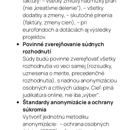
faktúry: – všetky zmluvy nad nízky prah
(nie „kreatívne delenie“), – všetky
dodatky a zmeny, – skutočné plnenia
(faktúry, zmeny cien), – pri
eurofondoch a dotáciách aj výsledky
projektov.
Povinné zverejňovanie súdnych
rozhodnutí
Súdy budú povinne zverejňovať všetky
rozhodnutia vo veci samej (rozsudky,
uznesenia o merite, precedenčné
rozhodnutia), s riadnou anonymizáciou
osobných a citlivých údajov. Cieľ: plná
judikatúra online, nie iba „výber“.
Štandardy anonymizácie a ochrany
súkromia
Vytvoriť jednotnú metodiku
anonymizácie: – ochrana osobných