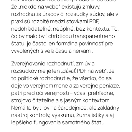
že „niekde na webe“ existujú zmluvy,
rozhodnutia úradov či rozsudky súdov, ale v
praxi sú rozbité medzi stovkami PDF,
nedohľadateľné, neúplné, bez kontextu. To,
čo by malo byť chrbticou transparentného
štátu, je často len formálna povinnosť pre
vyvolených s veľa času a nervami.
Zverejňovanie rozhodnutí, zmlúv a
rozsudkov nie je len „dávať PDF na web“. Je
to politické rozhodnutie, že všetko, čo sa
deje vo verejnom mene a za verejné peniaze,
patrí pred oči verejnosti – včas, prehľadne,
strojovo čitateľne a s jasným kontextom.
Nemá to byť lov na čarodejnice, ale základný
nástroj kontroly, výskumu, žurnalistiky a aj
lepšieho fungovania samotného štátu.