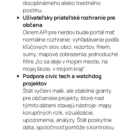
disciplinárneho alebo trestného
postihu.
Užívateľsky priateľské rozhranie pre
občana
Okrem API pre nerdov bude portál mať
normálne rozhranie: vyhľadávanie podľa
kľúčových slov, obcí, rezortov, firiem,
sumy; mapové zobrazenia; jednoduché
filtre „čo sa deje v mojom meste, na
mojej škole, v mojom kraji“.
Podpora civic tech a watchdog
projektov
Štát vyčlení malé, ale stabilné granty
pre občianske projekty, ktoré nad
týmito dátami stavajú nástroje: mapy
korupčných rizík, vizualizácie,
upozornenia, analýzy. Štát poskytne
dáta, spoločnosť pomôže s kontrolou.