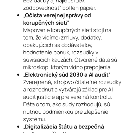
Bez dát by aj najlepší „lex
zodpovednosť“ bol len papier.
„
Očista verejnej správy od
korupčných sietí
“
Mapovanie korupčných sietí stojí na
tom, že vidíme: zmluvy, dodatky,
opakujúcich sa dodávateľov,
hodnotenie ponúk, rozsudky v
súvisiacich kauzách. Otvorené dáta sú
mikroskop, ktorým vidno prepojenia.
„
Elektronický súd 2030 a AI audit
“
Zverejnené, strojovo čitateľné rozsudky
a rozhodnutia vytvárajú základ pre AI
audit justície aj pre verejnú kontrolu.
Dáta o tom, ako súdy rozhodujú, sú
nutnou podmienkou pre zlepšenie
systému.
„
Digitalizácia štátu a bezpečná