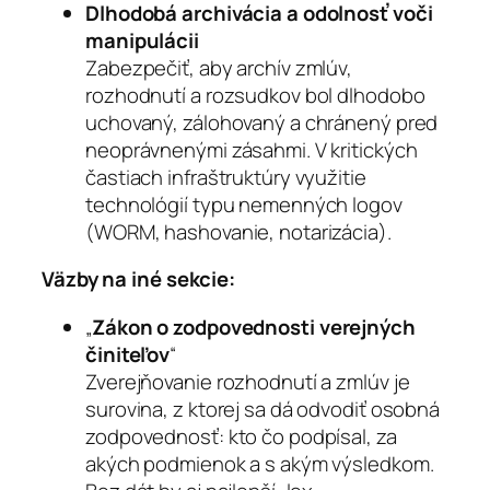
Dlhodobá archivácia a odolnosť voči
manipulácii
Zabezpečiť, aby archív zmlúv,
rozhodnutí a rozsudkov bol dlhodobo
uchovaný, zálohovaný a chránený pred
neoprávnenými zásahmi. V kritických
častiach infraštruktúry využitie
technológií typu nemenných logov
(WORM, hashovanie, notarizácia).
Väzby na iné sekcie:
„
Zákon o zodpovednosti verejných
činiteľov
“
Zverejňovanie rozhodnutí a zmlúv je
surovina, z ktorej sa dá odvodiť osobná
zodpovednosť: kto čo podpísal, za
akých podmienok a s akým výsledkom.