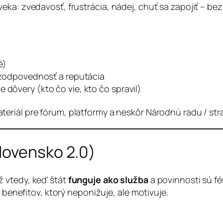
ka: zvedavosť, frustrácia, nádej, chuť sa zapojiť – bez 
é)
e zodpovednosť a reputácia
 dôvery (kto čo vie, kto čo spravil)
eriál pre fórum, platformy a neskôr Národnú radu / str
lovensko 2.0)
ž vtedy, keď štát
funguje ako služba
a povinnosti sú f
+ benefitov, ktorý neponižuje, ale motivuje.