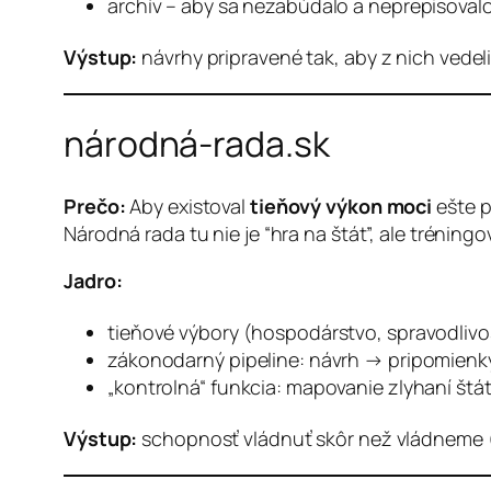
archív – aby sa nezabúdalo a neprepisoval
Výstup:
návrhy pripravené tak, aby z nich vedeli
národná-rada.sk
Prečo:
Aby existoval
tieňový výkon moci
ešte p
Národná rada tu nie je “hra na štát”, ale tréning
Jadro:
tieňové výbory (hospodárstvo, spravodlivo
zákonodarný pipeline: návrh → pripomien
„kontrolná“ funkcia: mapovanie zlyhaní št
Výstup:
schopnosť vládnuť
skôr než vládneme