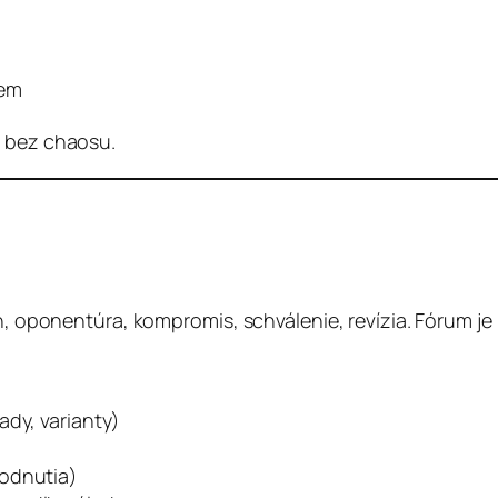
iem
ť bez chaosu.
rh, oponentúra, kompromis, schválenie, revízia. Fórum je
ady, varianty)
hodnutia)