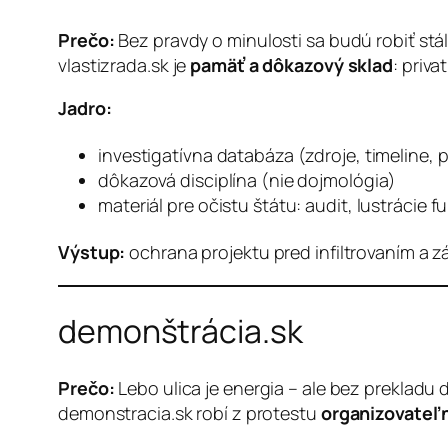
Prečo:
Bez pravdy o minulosti sa budú robiť stál
vlastizrada.sk je
pamäť a dôkazový sklad
: priv
Jadro:
investigatívna databáza (zdroje, timeline, 
dôkazová disciplína (nie dojmológia)
materiál pre očistu štátu: audit, lustrácie
Výstup:
ochrana projektu pred infiltrovaním a z
demonštrácia.sk
Prečo:
Lebo ulica je energia – ale bez prekladu d
demonstracia.sk robí z protestu
organizovateľ