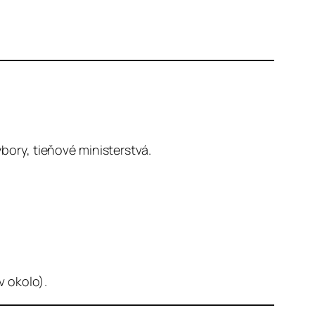
ýbory, tieňové ministerstvá.
v okolo).