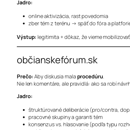
Jadro:
online aktivizácia, rast povedomia
zber tém z terénu → späť do fóra a platfor
Výstup:
legitimita + dôkaz, že vieme mobilizova
občianskefórum.sk
Prečo:
Aby diskusia mala
procedúru
.
Nie len komentáre, ale pravidlá: ako sa robí náv
Jadro:
štruktúrované deliberácie (pro/contra, dop
pracovné skupiny a garanti tém
konsenzus vs. hlasovanie (podľa typu roz