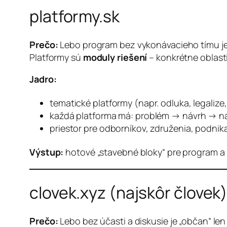
platformy.sk
Prečo:
Lebo program bez vykonávacieho tímu je 
Platformy sú
moduly riešení
– konkrétne oblasti,
Jadro:
tematické platformy (napr. odluka, legalize
každá platforma má: problém → návrh → nák
priestor pre odborníkov, združenia, podnikat
Výstup:
hotové „stavebné bloky“ pre program a n
clovek.xyz (najskôr človek
Prečo:
Lebo bez
účasti
a
diskusie
je „občan“ len