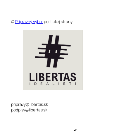
©
Prípravný výbor
politickej strany
pripravy@libertas.sk
podpisy@libertas.sk