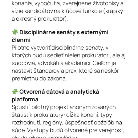
konania, vypočutia, zverejnené životopisy a
vízie kandidátov na kľúčové funkcie (krajský
a okresný prokurátor).
Disciplinárne senáty s externými
členmi
Pilotne vytvoriť disciplinárne senáty, v
ktorých budú sedieť nielen prokurátori, ale aj
sudcovia, advokáti a akademici. Cieľom je
nastaviť štandardy a prax, ktoré sa neskôr
premietnu do zákona.
Otvorená dátová a analytická
platforma
Spustiť pilotný projekt anonymizovaných
štatistík prokuratúry: dĺžka konaní, typy
rozhodnutí, regióny, úspešnosť obžalôb na
súde. Výstupy budú otvorené pre verejnosť,
akademikov a mimovládky.