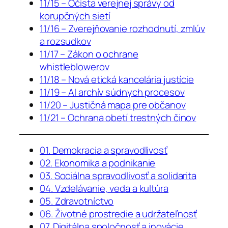
11/15 – Očista verejnej správy od
korupčných sietí
11/16 – Zverejňovanie rozhodnutí, zmlúv
a rozsudkov
11/17 – Zákon o ochrane
whistleblowerov
11/18 – Nová etická kancelária justície
11/19 – AI archív súdnych procesov
11/20 – Justičná mapa pre občanov
11/21 – Ochrana obetí trestných činov
01. Demokracia a spravodlivosť
02. Ekonomika a podnikanie
03. Sociálna spravodlivosť a solidarita
04. Vzdelávanie, veda a kultúra
05. Zdravotníctvo
06. Životné prostredie a udržateľnosť
07. Digitálna spoločnosť a inovácie