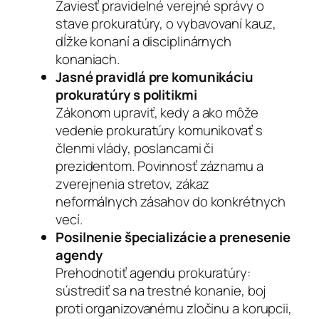
Zaviesť pravidelné verejné správy o
stave prokuratúry, o vybavovaní kauz,
dĺžke konaní a disciplinárnych
konaniach.
Jasné pravidlá pre komunikáciu
prokuratúry s politikmi
Zákonom upraviť, kedy a ako môže
vedenie prokuratúry komunikovať s
členmi vlády, poslancami či
prezidentom. Povinnosť záznamu a
zverejnenia stretov, zákaz
neformálnych zásahov do konkrétnych
vecí.
Posilnenie špecializácie a prenesenie
agendy
Prehodnotiť agendu prokuratúry:
sústrediť sa na trestné konanie, boj
proti organizovanému zločinu a korupcii,