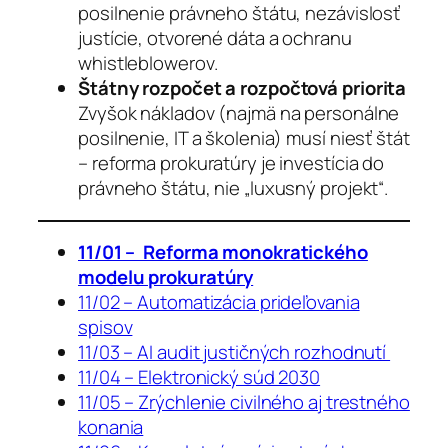
posilnenie právneho štátu, nezávislosť
justície, otvorené dáta a ochranu
whistleblowerov.
Štátny rozpočet a rozpočtová priorita
Zvyšok nákladov (najmä na personálne
posilnenie, IT a školenia) musí niesť štát
– reforma prokuratúry je investícia do
právneho štátu, nie „luxusný projekt“.
11/01 – Reforma monokratického
modelu prokuratúry
11/02 – Automatizácia prideľovania
spisov
11/03 – AI audit justičných rozhodnutí
11/04 – Elektronický súd 2030
11/05 – Zrýchlenie civilného aj trestného
konania