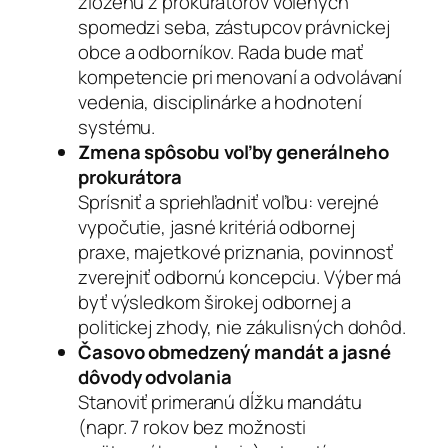
zloženú z prokurátorov volených
spomedzi seba, zástupcov právnickej
obce a odborníkov. Rada bude mať
kompetencie pri menovaní a odvolávaní
vedenia, disciplinárke a hodnotení
systému.
Zmena spôsobu voľby generálneho
prokurátora
Sprísniť a spriehľadniť voľbu: verejné
vypočutie, jasné kritériá odbornej
praxe, majetkové priznania, povinnosť
zverejniť odbornú koncepciu. Výber má
byť výsledkom širokej odbornej a
politickej zhody, nie zákulisných dohôd.
Časovo obmedzený mandát a jasné
dôvody odvolania
Stanoviť primeranú dĺžku mandátu
(napr. 7 rokov bez možnosti