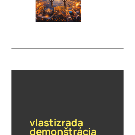
vlastizrada
demonštrácia