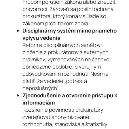
hrubom porušení zákona alebo zneužití
právomoci. Zároveň sa posilní ochrana
prokurátora, ktorý koná v súlade so
zákonom proti tlakom zhora.
Disciplinárny systém mimo priameho
vplyvu vedenia
Reforma disciplinárnych senátov:
zloženie z prokurátorov a externých
právnikov, vymenovaných na časovo
obmedzené obdobie, s verejným
odôvodňovaním rozhodnutí. Nesmie
platiť, že vedenie „potrestá
neposlušných“.
Zjednodušenie a otvorenie prístupu k
informáciám
Rozšírenie povinnosti prokuratúry
zverejňovať anonymizované
rozhodnutia, stanoviská a štatistiky.