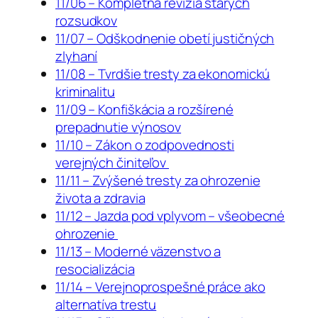
11/06 – Kompletná revízia starých
rozsudkov
11/07 – Odškodnenie obetí justičných
zlyhaní
11/08 – Tvrdšie tresty za ekonomickú
kriminalitu
11/09 – Konfiškácia a rozšírené
prepadnutie výnosov
11/10 – Zákon o zodpovednosti
verejných činiteľov
11/11 – Zvýšené tresty za ohrozenie
života a zdravia
11/12 – Jazda pod vplyvom – všeobecné
ohrozenie
11/13 – Moderné väzenstvo a
resocializácia
11/14 – Verejnoprospešné práce ako
alternatíva trestu