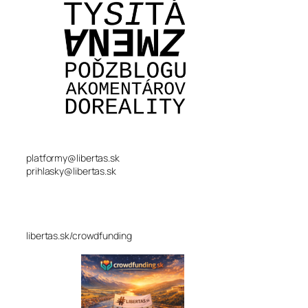
platformy@libertas.sk
prihlasky@libertas.sk
libertas.sk/crowdfunding