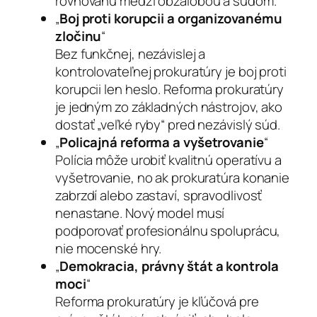
rovnováhu medzi obžalobou a súdom.
„
Boj proti korupcii a organizovanému
zločinu
“
Bez funkčnej, nezávislej a
kontrolovateľnej prokuratúry je boj proti
korupcii len heslo. Reforma prokuratúry
je jedným zo základných nástrojov, ako
dostať „veľké ryby“ pred nezávislý súd.
„
Policajná reforma a vyšetrovanie
“
Polícia môže urobiť kvalitnú operatívu a
vyšetrovanie, no ak prokuratúra konanie
zabrzdí alebo zastaví, spravodlivosť
nenastane. Nový model musí
podporovať profesionálnu spoluprácu,
nie mocenské hry.
„
Demokracia, právny štát a kontrola
moci
“
Reforma prokuratúry je kľúčová pre