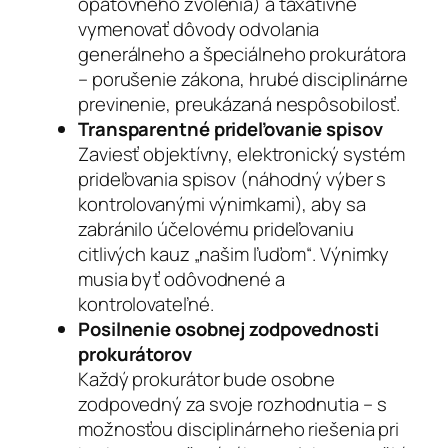
opätovného zvolenia) a taxatívne
vymenovať dôvody odvolania
generálneho a špeciálneho prokurátora
– porušenie zákona, hrubé disciplinárne
previnenie, preukázaná nespôsobilosť.
Transparentné prideľovanie spisov
Zaviesť objektívny, elektronický systém
prideľovania spisov (náhodný výber s
kontrolovanými výnimkami), aby sa
zabránilo účelovému prideľovaniu
citlivých kauz „našim ľuďom“. Výnimky
musia byť odôvodnené a
kontrolovateľné.
Posilnenie osobnej zodpovednosti
prokurátorov
Každý prokurátor bude osobne
zodpovedný za svoje rozhodnutia – s
možnosťou disciplinárneho riešenia pri