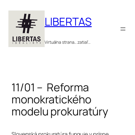
Prejsť
na
LIBERTAS
obsah
Virtuálna strana… zatiaľ…
11/01 – Reforma
monokratického
modelu prokuratúry
Slovenská prokuratúra funguje v prísne