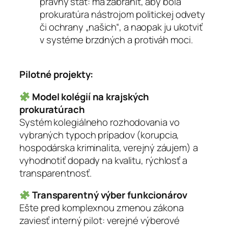
právny štát: má zabrániť, aby bola
prokuratúra nástrojom politickej odvety
či ochrany „našich“, a naopak ju ukotviť
v systéme brzdných a protiváh moci.
Pilotné projekty:
Model kolégií na krajských
prokuratúrach
Systém kolegiálneho rozhodovania vo
vybraných typoch prípadov (korupcia,
hospodárska kriminalita, verejný záujem) a
vyhodnotiť dopady na kvalitu, rýchlosť a
transparentnosť.
Transparentný výber funkcionárov
Ešte pred komplexnou zmenou zákona
zaviesť interný pilot: verejné výberové