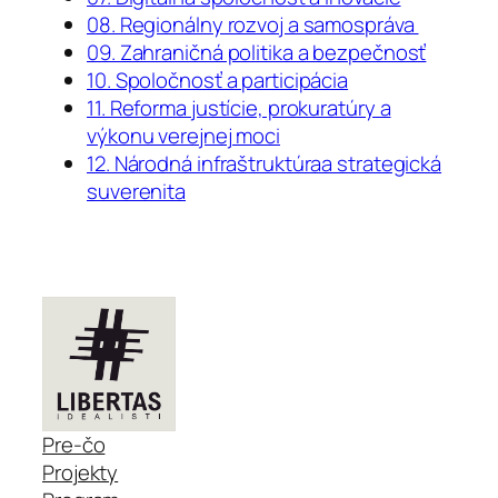
08. Regionálny rozvoj a samospráva
09. Zahraničná politika a bezpečnosť
10. Spoločnosť a participácia
11. Reforma justície, prokuratúry a
výkonu verejnej moci
12. Národná infraštruktúraa strategická
suverenita
Pre-čo
Projekty