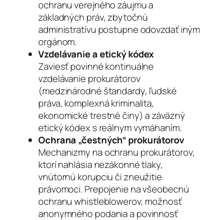
ochranu verejného záujmu a
základných práv, zbytočnú
administratívu postupne odovzdať iným
orgánom.
Vzdelávanie a etický kódex
Zaviesť povinné kontinuálne
vzdelávanie prokurátorov
(medzinárodné štandardy, ľudské
práva, komplexná kriminalita,
ekonomické trestné činy) a záväzný
etický kódex s reálnym vymáhaním.
Ochrana „čestných“ prokurátorov
Mechanizmy na ochranu prokurátorov,
ktorí nahlásia nezákonné tlaky,
vnútornú korupciu či zneužitie
právomoci. Prepojenie na všeobecnú
ochranu whistleblowerov, možnosť
anonymného podania a povinnosť