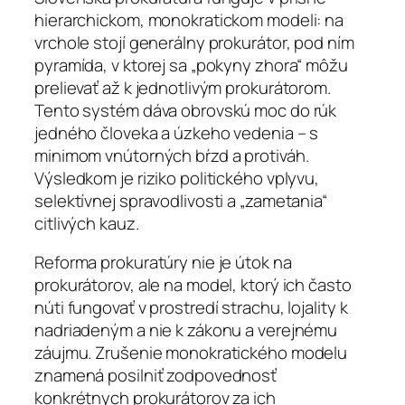
hierarchickom, monokratickom modeli: na
vrchole stojí generálny prokurátor, pod ním
pyramída, v ktorej sa „pokyny zhora“ môžu
prelievať až k jednotlivým prokurátorom.
Tento systém dáva obrovskú moc do rúk
jedného človeka a úzkeho vedenia – s
minimom vnútorných bŕzd a protiváh.
Výsledkom je riziko politického vplyvu,
selektívnej spravodlivosti a „zametania“
citlivých kauz.
Reforma prokuratúry nie je útok na
prokurátorov, ale na model, ktorý ich často
núti fungovať v prostredí strachu, lojality k
nadriadeným a nie k zákonu a verejnému
záujmu. Zrušenie monokratického modelu
znamená posilniť zodpovednosť
konkrétnych prokurátorov za ich