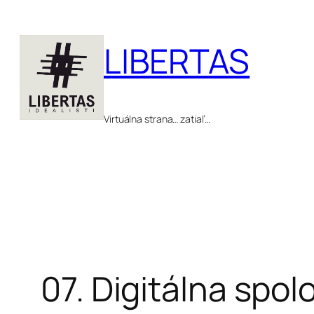
Prejsť
na
LIBERTAS
obsah
Virtuálna strana… zatiaľ…
07. Digitálna spol