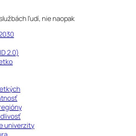
v službách ľudí, nie naopak
 2030
ID 2.0)
šetko
šetkých
ntnosť
 regióny
dlivosť
e univerzity
túra