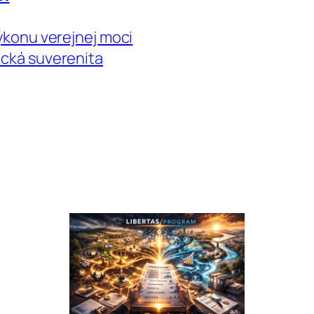
výkonu verejnej moci
ická suverenita