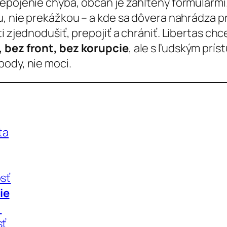
repojenie chýba, občan je zahltený formulármi
ou, nie prekážkou – a kde sa dôvera nahrádza pr
i zjednodušiť, prepojiť a chrániť. Libertas ch
, bez front, bez korupcie
, ale s ľudským prís
body, nie moci.
ta
osť
ie
a
sť