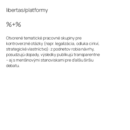
libertas/platformy
%+%
Otvorené tematické pracovné skupiny pre
kontroverzné otázky (napr. legalizácia, odluka cirkví,
strategické vlastníctvo): z podnetov robia návrhy,
posudzujú dopady, výsledky publikujú transparentne
– aj s menšinovými stanoviskami pre ďalšiu širšiu
debatu.