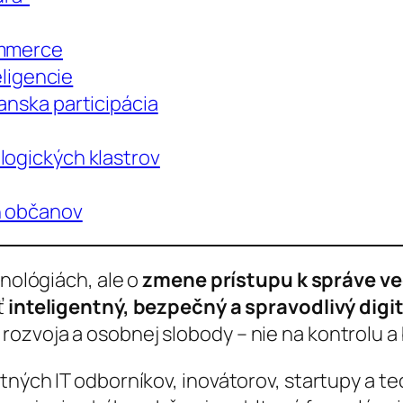
ommerce
eligencie
anska participácia
logických klastrov
h občanov
hnológiách, ale o
zmene prístupu k správe ve
ť
inteligentný, bezpečný a spravodlivý digit
ozvoja a osobnej slobody – nie na kontrolu a 
tných IT odborníkov, inovátorov, startupy a t