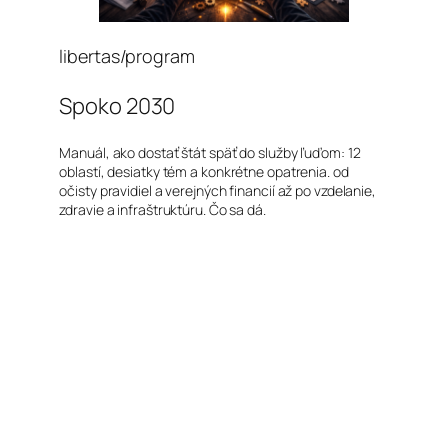
libertas/program
Spoko 2030
Manuál, ako dostať štát späť do služby ľuďom: 12
oblastí, desiatky tém a konkrétne opatrenia. od
očisty pravidiel a verejných financií až po vzdelanie,
zdravie a infraštruktúru. Čo sa dá.