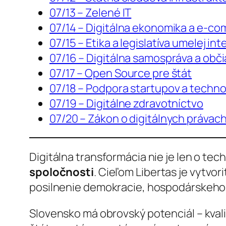
07/13 – Zelené IT
07/14 – Digitálna ekonomika a e-c
07/15 – Etika a legislatíva umelej int
07/16 – Digitálna samospráva a obči
07/17 – Open Source pre štát
07/18 – Podpora startupov a techno
07/19 – Digitálne zdravotníctvo
07/20 – Zákon o digitálnych právac
Digitálna transformácia nie je len o tec
spoločnosti
. Cieľom Libertas je vytvori
posilnenie demokracie, hospodárskeho r
Slovensko má obrovský potenciál – kvali