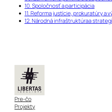
10. Spoločnosť a participácia
11. Reforma justície, prokuratúry a 
12. Národná infraštruktúraa strateg
Pre-čo
Projekty