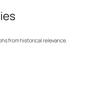
ries
hs from historical relevance.