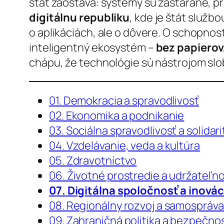
štát zaostáva: systémy sú zastarané, p
digitálnu republiku
, kde je štát služb
o aplikáciách, ale o dôvere. O schopnost
inteligentný ekosystém –
bez papierov
chápu, že technológie sú nástrojom slo
01. Demokracia a spravodlivosť
02. Ekonomika a podnikanie
03. Sociálna spravodlivosť a solidari
04. Vzdelávanie, veda a kultúra
05. Zdravotníctvo
06. Životné prostredie a udržateľn
07. Digitálna spoločnosť a inovác
08. Regionálny rozvoj a samospráv
09. Zahraničná politika a bezpečno