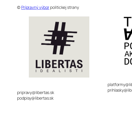
©
Prípravný výbor
politickej strany
platformy@li
prihlasky@lib
pripravy@libertas.sk
podpisy@libertas.sk