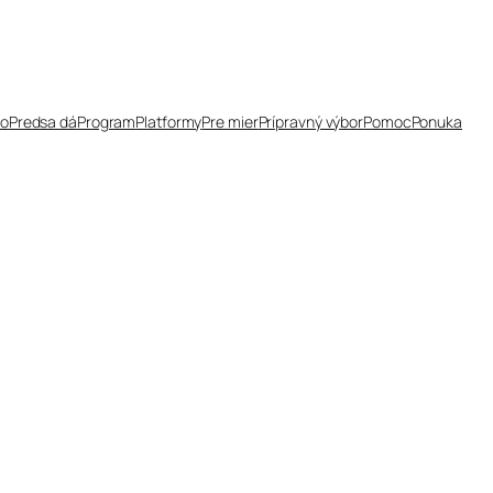
čo
Predsa dá
Program
Platformy
Pre mier
Prípravný výbor
Pomoc
Ponuka