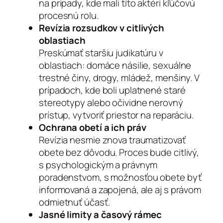
na prípady, kde mali títo aktéri kľúčovú
procesnú rolu.
Revízia rozsudkov v citlivých
oblastiach
Preskúmať staršiu judikatúru v
oblastiach: domáce násilie, sexuálne
trestné činy, drogy, mládež, menšiny. V
prípadoch, kde boli uplatnené staré
stereotypy alebo očividne nerovný
prístup, vytvoriť priestor na reparáciu.
Ochrana obetí a ich práv
Revízia nesmie znova traumatizovať
obete bez dôvodu. Proces bude citlivý,
s psychologickým a právnym
poradenstvom, s možnosťou obete byť
informovaná a zapojená, ale aj s právom
odmietnuť účasť.
Jasné limity a časový rámec