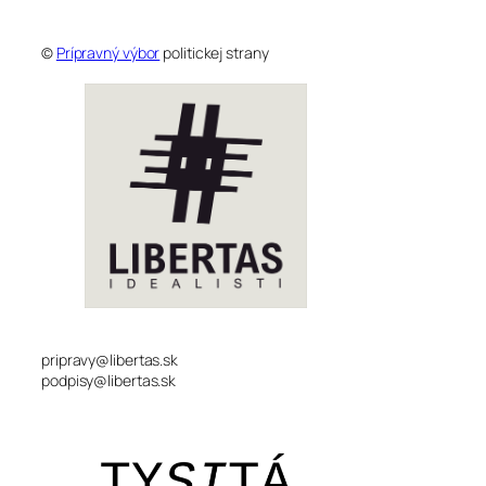
©
Prípravný výbor
politickej strany
pripravy@libertas.sk
podpisy@libertas.sk