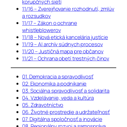
korupčných sietí
11/16 – Zverejňovanie rozhodnutí, zmlúv
a rozsudkov
11/17 – Zákon o ochrane
whistleblowerov
11/18 – Nová etická kancelária justície
11/19 – AI archív súdnych procesov
11/20 – Justičná mapa pre občanov
11/21 – Ochrana obetí trestných činov
01. Demokracia a spravodlivosť
02. Ekonomika a podnikanie
03. Sociálna spravodlivosť a solidarita
04. Vzdelávanie, veda a kultúra
05. Zdravotníctvo
06. Životné prostredie a udržateľnosť
07. Digitálna spoločnosť a inovácie
08. Regionálny rozvoj a samospráva