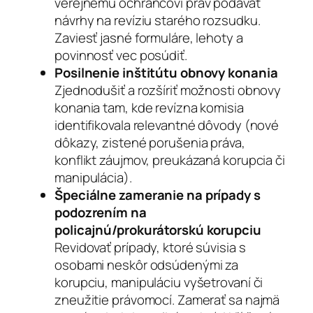
verejnému ochrancovi práv podávať
návrhy na revíziu starého rozsudku.
Zaviesť jasné formuláre, lehoty a
povinnosť vec posúdiť.
Posilnenie inštitútu obnovy konania
Zjednodušiť a rozšíriť možnosti obnovy
konania tam, kde revízna komisia
identifikovala relevantné dôvody (nové
dôkazy, zistené porušenia práva,
konflikt záujmov, preukázaná korupcia či
manipulácia).
Špeciálne zameranie na prípady s
podozrením na
policajnú/prokurátorskú korupciu
Revidovať prípady, ktoré súvisia s
osobami neskôr odsúdenými za
korupciu, manipuláciu vyšetrovaní či
zneužitie právomocí. Zamerať sa najmä