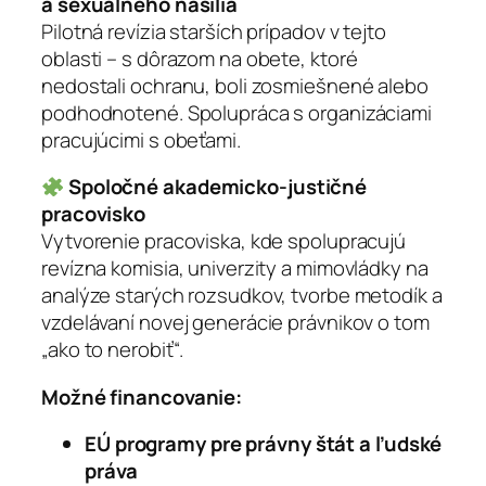
a sexuálneho násilia
Pilotná revízia starších prípadov v tejto
oblasti – s dôrazom na obete, ktoré
nedostali ochranu, boli zosmiešnené alebo
podhodnotené. Spolupráca s organizáciami
pracujúcimi s obeťami.
Spoločné akademicko-justičné
pracovisko
Vytvorenie pracoviska, kde spolupracujú
revízna komisia, univerzity a mimovládky na
analýze starých rozsudkov, tvorbe metodík a
vzdelávaní novej generácie právnikov o tom
„ako to nerobiť“.
Možné financovanie:
EÚ programy pre právny štát a ľudské
práva