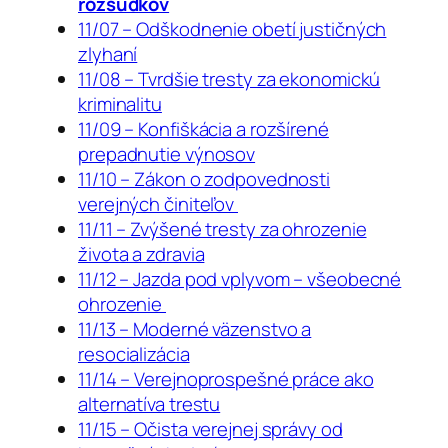
rozsudkov
11/07 – Odškodnenie obetí justičných
zlyhaní
11/08 – Tvrdšie tresty za ekonomickú
kriminalitu
11/09 – Konfiškácia a rozšírené
prepadnutie výnosov
11/10 – Zákon o zodpovednosti
verejných činiteľov
11/11 – Zvýšené tresty za ohrozenie
života a zdravia
11/12 – Jazda pod vplyvom – všeobecné
ohrozenie
11/13 – Moderné väzenstvo a
resocializácia
11/14 – Verejnoprospešné práce ako
alternatíva trestu
11/15 – Očista verejnej správy od