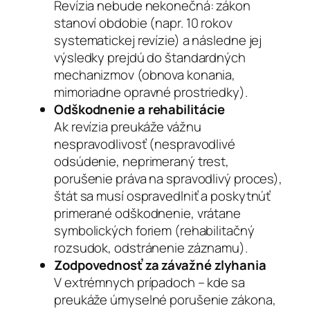
Revízia nebude nekonečná: zákon
stanoví obdobie (napr. 10 rokov
systematickej revízie) a následne jej
výsledky prejdú do štandardných
mechanizmov (obnova konania,
mimoriadne opravné prostriedky).
Odškodnenie a rehabilitácie
Ak revízia preukáže vážnu
nespravodlivosť (nespravodlivé
odsúdenie, neprimeraný trest,
porušenie práva na spravodlivý proces),
štát sa musí ospravedlniť a poskytnúť
primerané odškodnenie, vrátane
symbolických foriem (rehabilitačný
rozsudok, odstránenie záznamu).
Zodpovednosť za závažné zlyhania
V extrémnych prípadoch – kde sa
preukáže úmyselné porušenie zákona,