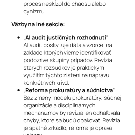
proces neskĺzol do chaosu alebo
cynizmu.
Väzby na iné sekcie:
„
AI audit justičných rozhodnutí
“
AI audit poskytuje dáta a vzorce, na
základe ktorých vieme identifikovať
podozrivé skupiny prípadov. Revízia
starých rozsudkov je praktickým
využitím týchto zistení na nápravu
konkrétnych krívd.
„
Reforma prokuratúry a súdnictva
“
Bez zmeny modelu prokuratúry, súdnej
organizácie a disciplinárnych
mechanizmov by revízia len odhaľovala
chyby, ktoré sa budú opakovať. Revízia
je spätné zrkadlo, reforma je oprava