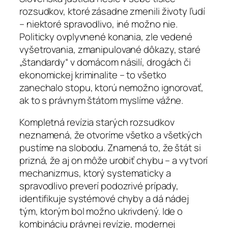
rozsudkov, ktoré zásadne zmenili životy ľudí
– niektoré spravodlivo, iné možno nie.
Politicky ovplyvnené konania, zle vedené
vyšetrovania, zmanipulované dôkazy, staré
„štandardy“ v domácom násilí, drogách či
ekonomickej kriminalite – to všetko
zanechalo stopu, ktorú nemožno ignorovať,
ak to s právnym štátom myslíme vážne.
Kompletná revízia starých rozsudkov
neznamená, že otvoríme všetko a všetkých
pustíme na slobodu. Znamená to, že štát si
prizná, že aj on môže urobiť chybu – a vytvorí
mechanizmus, ktorý systematicky a
spravodlivo preverí podozrivé prípady,
identifikuje systémové chyby a dá nádej
tým, ktorým bol možno ukrivdený. Ide o
kombináciu právnej revízie, modernej