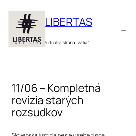
Prejsť
na
LIBERTAS
obsah
Virtuálna strana… zatiaľ…
11/06 – Kompletná
revízia starých
rozsudkov
Slovenská justícia nesie v sebe tisíce