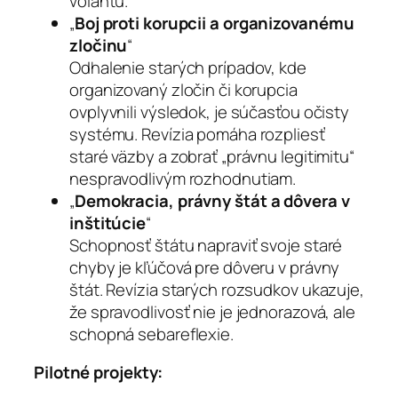
volantu.
„
Boj proti korupcii a organizovanému
zločinu
“
Odhalenie starých prípadov, kde
organizovaný zločin či korupcia
ovplyvnili výsledok, je súčasťou očisty
systému. Revízia pomáha rozpliesť
staré väzby a zobrať „právnu legitimitu“
nespravodlivým rozhodnutiam.
„
Demokracia, právny štát a dôvera v
inštitúcie
“
Schopnosť štátu napraviť svoje staré
chyby je kľúčová pre dôveru v právny
štát. Revízia starých rozsudkov ukazuje,
že spravodlivosť nie je jednorazová, ale
schopná sebareflexie.
Pilotné projekty: