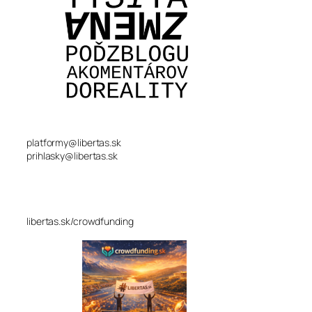
platformy@libertas.sk
prihlasky@libertas.sk
libertas.sk/crowdfunding