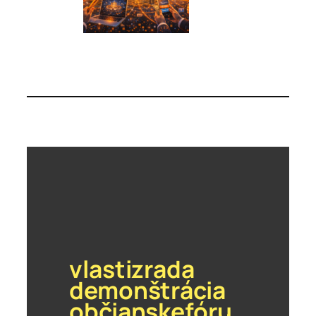
vlastizrada
demonštrácia
občianskefóru