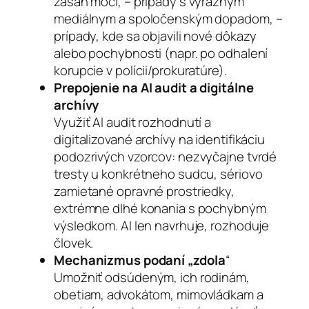
zásah moci, – prípady s výrazným
mediálnym a spoločenským dopadom, –
prípady, kde sa objavili nové dôkazy
alebo pochybnosti (napr. po odhalení
korupcie v polícii/prokuratúre).
Prepojenie na AI audit a digitálne
archívy
Využiť AI audit rozhodnutí a
digitalizované archívy na identifikáciu
podozrivých vzorcov: nezvyčajne tvrdé
tresty u konkrétneho sudcu, sériovo
zamietané opravné prostriedky,
extrémne dlhé konania s pochybným
výsledkom. AI len navrhuje, rozhoduje
človek.
Mechanizmus podaní
„zdola
“
Umožniť odsúdeným, ich rodinám,
obetiam, advokátom, mimovládkam a