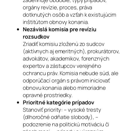
orgány revízie, proces, práva
dotknutých osôb a vzťah k existujúcim
inštitútom obnovy konania.
Nezávislá komisia pre revíziu
rozsudkov
Zriadiť komisiu zloženú zo sudcov
(aktívnych aj emeritných), prokurátorov,
advokátov, akademikov, forenzných
expertov a zástupcov verejného
ochrancu práv. Komisia nebude súd, ale
odporúčací orgán s právom iniciovať
obnovu konania alebo mimoriadne
opravné prostriedky.
Prioritné kategórie prípadov
Stanoviť priority: – vysoké tresty
(dlhoročné odňatie slobody), –
podozrenie na politickú motiváciu či