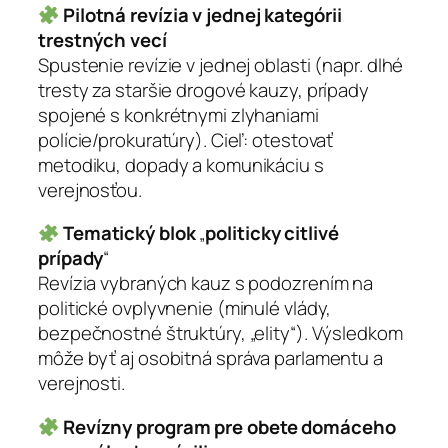
Pilotná revízia v jednej kategórii
trestných vecí
Spustenie revízie v jednej oblasti (napr. dlhé
tresty za staršie drogové kauzy, prípady
spojené s konkrétnymi zlyhaniami
polície/prokuratúry). Cieľ: otestovať
metodiku, dopady a komunikáciu s
verejnosťou.
Tematický blok
„
politicky citlivé
prípady
“
Revízia vybraných kauz s podozrením na
politické ovplyvnenie (minulé vlády,
bezpečnostné štruktúry, „elity“). Výsledkom
môže byť aj osobitná správa parlamentu a
verejnosti.
Revízny program pre obete domáceho