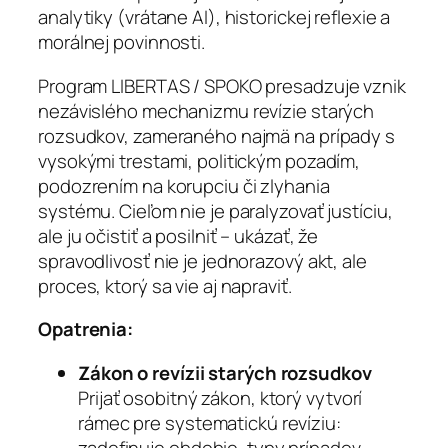
analytiky (vrátane AI), historickej reflexie a
morálnej povinnosti.
Program LIBERTAS / SPOKO presadzuje vznik
nezávislého mechanizmu revízie starých
rozsudkov, zameraného najmä na prípady s
vysokými trestami, politickým pozadím,
podozrením na korupciu či zlyhania
systému. Cieľom nie je paralyzovať justíciu,
ale ju očistiť a posilniť – ukázať, že
spravodlivosť nie je jednorazový akt, ale
proces, ktorý sa vie aj napraviť.
Opatrenia:
Zákon o revízii starých rozsudkov
Prijať osobitný zákon, ktorý vytvorí
rámec pre systematickú revíziu:
zadefinuje obdobie, typy prípadov,