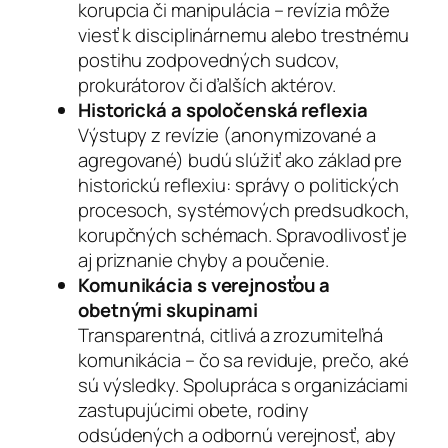
korupcia či manipulácia – revízia môže
viesť k disciplinárnemu alebo trestnému
postihu zodpovedných sudcov,
prokurátorov či ďalších aktérov.
Historická a spoločenská reflexia
Výstupy z revízie (anonymizované a
agregované) budú slúžiť ako základ pre
historickú reflexiu: správy o politických
procesoch, systémových predsudkoch,
korupčných schémach. Spravodlivosť je
aj priznanie chyby a poučenie.
Komunikácia s verejnosťou a
obetnými skupinami
Transparentná, citlivá a zrozumiteľná
komunikácia – čo sa reviduje, prečo, aké
sú výsledky. Spolupráca s organizáciami
zastupujúcimi obete, rodiny
odsúdených a odbornú verejnosť, aby