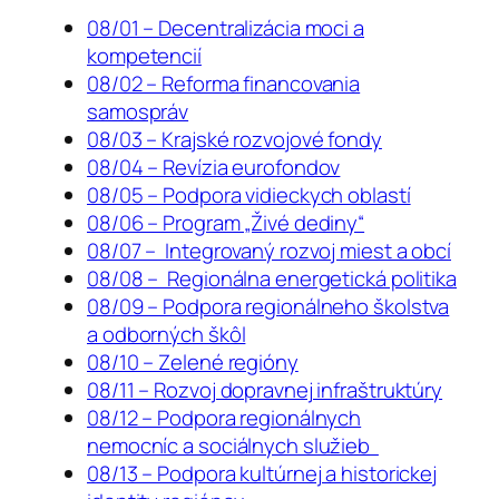
08/01 – Decentralizácia moci a
kompetencií
08/02 – Reforma financovania
samospráv
08/03 – Krajské rozvojové fondy
08/04 – Revízia eurofondov
08/05 – Podpora vidieckych oblastí
08/06 – Program „Živé dediny“
08/07 – Integrovaný rozvoj miest a obcí
08/08 – Regionálna energetická politika
08/09 – Podpora regionálneho školstva
a odborných škôl
08/10 – Zelené regióny
08/11 – Rozvoj dopravnej infraštruktúry
08/12 – Podpora regionálnych
nemocníc a sociálnych služieb
08/13 – Podpora kultúrnej a historickej