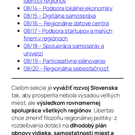
identity regiónov
08/14 – Podpora lokálnej ekonomiky
08/15 – Digitálna samospráva
08/16 – Regionálne dátové centrá
08/17 – Podpora startupov a malých
firiem v regiónoch
08/18 – Spolupráca samospráv a
univerzí
08/19 – Participatívne plánovanie
08/20 – Regionálna sebestačnosť
Cieľom sekcie je
vyvážiť rozvoj Slovenska
tak, aby prosperita nebola výsadou veľkých
miest, ale
výsledkom rovnomernej
spolupráce všetkých regiónov
. Libertas
chce zmeniť filozofiu regionálnej politiky: z
rozdeľovania dotácií na
dlhodobý plán
obnovy vidieka, samostatnosti miest a