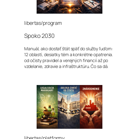
libertas/program
Spoko 2030
Manuál, ako dostať štát späť do služby ľuďom:
12 oblastí, desiatky tém a konkrétne opatrenia.
od očisty pravidiel a verejných financií až po
vzdelanie, zdravie a infraštruktúru. Čo sa dá.
libertas/platformy