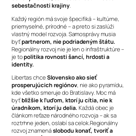
sebestačnosti krajiny
.
Každý región má svoje špecifiká – kultúrne,
priemyselné, prírodné – a preto si zaslúži
vlastný model rozvoja. Samosprávy musia
byť
partnerom, nie podriadeným štátu.
Regionálny rozvoj nie je len o infraštruktúre –
je to
politika rovnosti šancí, hrdosti a
identity.
Libertas chce
Slovensko ako sieť
prosperujúcich regiónov
, nie ako pyramídu,
kde všetko smeruje do Bratislavy. Moc má
byť
bližšie k ľuďom, ktorí ju cítia, nie k
úradníkom, ktorí ju delia.
Každá obec je
článkom reťaze národného rozvoja – ak sa
roztrhne jeden, oslabí sa celok.Regionálny
rozvoj znamená
slobodu konať, tvoriť a