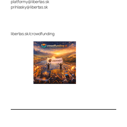
platformy@libertas.sk
prihlasky@libertas.sk
libertas.sk/crowdfunding