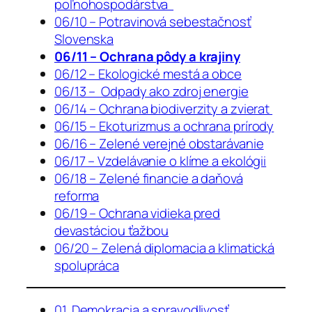
poľnohospodárstva
06/10 – Potravinová sebestačnosť
Slovenska
06/11 – Ochrana pôdy a krajiny
06/12 – Ekologické mestá a obce
06/13 – Odpady ako zdroj energie
06/14 – Ochrana biodiverzity a zvierat
06/15 – Ekoturizmus a ochrana prírody
06/16 – Zelené verejné obstarávanie
06/17 – Vzdelávanie o klíme a ekológii
06/18 – Zelené financie a daňová
reforma
06/19 – Ochrana vidieka pred
devastáciou ťažbou
06/20 – Zelená diplomacia a klimatická
spolupráca
01. Demokracia a spravodlivosť