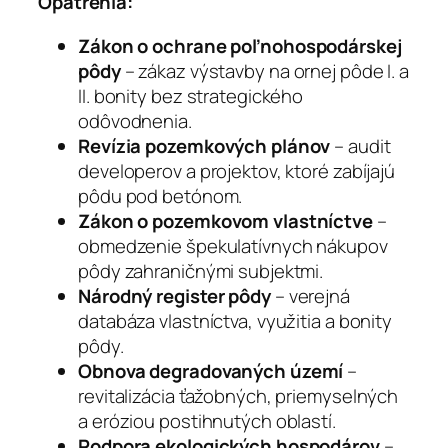
Opatrenia:
Zákon o ochrane poľnohospodárskej
pôdy
– zákaz výstavby na ornej pôde I. a
II. bonity bez strategického
odôvodnenia.
Revízia pozemkových plánov
– audit
developerov a projektov, ktoré zabíjajú
pôdu pod betónom.
Zákon o pozemkovom vlastníctve
–
obmedzenie špekulatívnych nákupov
pôdy zahraničnými subjektmi.
Národný register pôdy
– verejná
databáza vlastníctva, využitia a bonity
pôdy.
Obnova degradovaných území
–
revitalizácia ťažobných, priemyselných
a eróziou postihnutých oblastí.
Podpora ekologických hospodárov
–