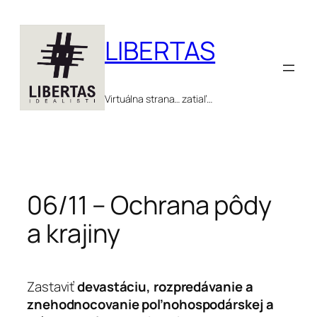
Prejsť
na
LIBERTAS
obsah
Virtuálna strana… zatiaľ…
06/11 – Ochrana pôdy
a krajiny
Zastaviť
devastáciu, rozpredávanie a
znehodnocovanie poľnohospodárskej a