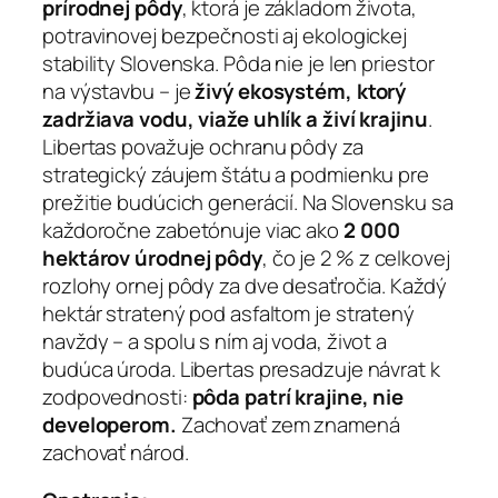
prírodnej pôdy
, ktorá je základom života,
potravinovej bezpečnosti aj ekologickej
stability Slovenska. Pôda nie je len priestor
na výstavbu – je
živý ekosystém, ktorý
zadržiava vodu, viaže uhlík a živí krajinu
.
Libertas považuje ochranu pôdy za
strategický záujem štátu a podmienku pre
prežitie budúcich generácií. Na Slovensku sa
každoročne zabetónuje viac ako
2 000
hektárov úrodnej pôdy
, čo je 2 % z celkovej
rozlohy ornej pôdy za dve desaťročia. Každý
hektár stratený pod asfaltom je stratený
navždy – a spolu s ním aj voda, život a
budúca úroda. Libertas presadzuje návrat k
zodpovednosti:
pôda patrí krajine, nie
developerom.
Zachovať zem znamená
zachovať národ.