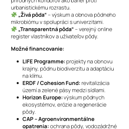
prírodných koridorov ako bariér proti
urbanistickému rozrastu.
„Živá pôda“
– výskum a obnova pôdneho
mikrobiómu v spolupráci s univerzitami.
„Transparentná pôda“
– verejný online
register vlastníkov a užívateľov pôdy.
Možné financovanie:
LIFE Programme:
projekty na obnovu
krajiny, pôdnu biodiverzitu a adaptáciu
na klímu.
ERDF / Cohesion Fund:
revitalizácia
území a zelené pásy medzi sídlami.
Horizon Europe:
výskum pôdnych
ekosystémov, erózie a regenerácie
pôdy.
CAP – Agroenvironmentálne
opatrenia:
ochrana pôdy, vodozádržné