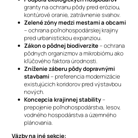
granty na ochranu pôdy pred eróziou,
kontúrové oranie, zatrávnenie svahov.
Zelené zóny medzi mestami a obcami
– ochrana poľnohospodárskej krajiny
pred urbanistickou expanziou.
Zákon o pôdnej biodiverzite
– ochrana
pôdnych organizmov a mikrobiómu ako
kľúčového faktora úrodnosti.
Zníženie záberu pôdy dopravnými
stavbami
– preferencia modernizácie
existujúcich koridorov pred výstavbou
nových.
Koncepcia krajinnej stability
–
prepojenie poľnohospodárstva, lesov,
vodného hospodárstva a územného
plánovania.
Väzby na iné sekcie: