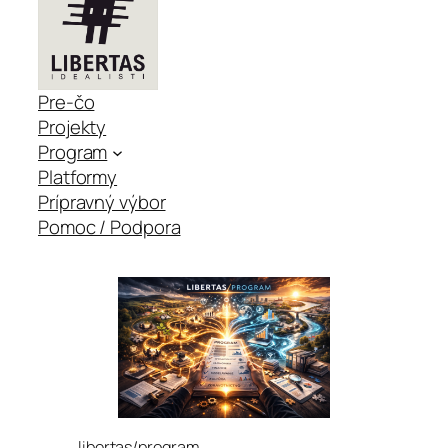
Pre-čo
Projekty
Program
Platformy
Prípravný výbor
Pomoc / Podpora
libertas/program