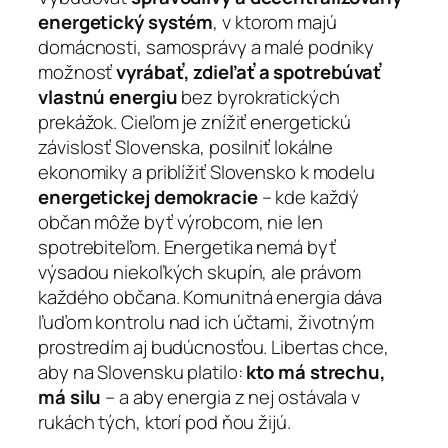
energetický systém
, v ktorom majú
domácnosti, samosprávy a malé podniky
možnosť
vyrábať, zdieľať a spotrebúvať
vlastnú energiu
bez byrokratických
prekážok. Cieľom je znížiť energetickú
závislosť Slovenska, posilniť lokálne
ekonomiky a priblížiť Slovensko k modelu
energetickej demokracie
– kde každý
občan môže byť výrobcom, nie len
spotrebiteľom. Energetika nemá byť
výsadou niekoľkých skupín, ale právom
každého občana. Komunitná energia dáva
ľuďom kontrolu nad ich účtami, životným
prostredím aj budúcnosťou. Libertas chce,
aby na Slovensku platilo:
kto má strechu,
má silu
– a aby energia z nej ostávala v
rukách tých, ktorí pod ňou žijú.