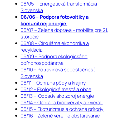
06/05 – Energetická transformácia
Slovenska
06/06 – Podpora fotovoltiky a
komunitnej energie
06/07 – Zelená doprava – mobilita pre 21.
storočie
06/08 – Cirkulárna ekonomika a
recyklácia
06/09 – Podpora ekologického
poľnohospodárstva
06/10 – Potravinová sebestačnosť
Slovenska
06/11 – Ochrana pôdy a krajiny
06/12 – Ekologické mestá a obce
06/13 – Odpady ako zdroj energie
06/14 – Ochrana biodiverzity a zvierat
06/15 – Ekoturizmus a ochrana prírody
06/16 – Zelené verejné obstarávanie