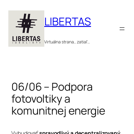
Prejsť
na
LIBERTAS
obsah
Virtuálna strana… zatiaľ…
06/06 – Podpora
fotovoltiky a
komunitnej energie
Vybudovať
spravodlivý a decentralizovaný