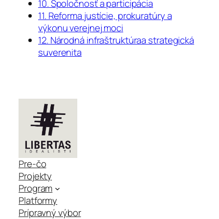
10. Spoločnosť a participácia
11. Reforma justície, prokuratúry a
výkonu verejnej moci
12. Národná infraštruktúraa strategická
suverenita
Pre-čo
Projekty
Program
Platformy
Prípravný výbor