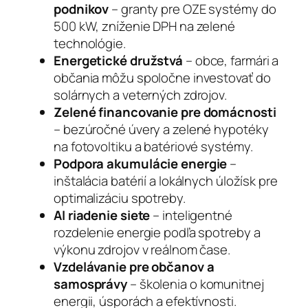
podnikov
– granty pre OZE systémy do
500 kW, zníženie DPH na zelené
technológie.
Energetické družstvá
– obce, farmári a
občania môžu spoločne investovať do
solárnych a veterných zdrojov.
Zelené financovanie pre domácnosti
– bezúročné úvery a zelené hypotéky
na fotovoltiku a batériové systémy.
Podpora akumulácie energie
–
inštalácia batérií a lokálnych úložísk pre
optimalizáciu spotreby.
AI riadenie siete
– inteligentné
rozdelenie energie podľa spotreby a
výkonu zdrojov v reálnom čase.
Vzdelávanie pre občanov a
samosprávy
– školenia o komunitnej
energii, úsporách a efektívnosti.