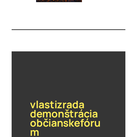
vlastizrada
demonštrácia
občianskefóru
m