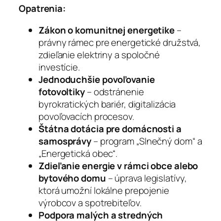
Opatrenia:
Zákon o komunitnej energetike
–
právny rámec pre energetické družstvá,
zdieľanie elektriny a spoločné
investície.
Jednoduchšie povoľovanie
fotovoltiky
– odstránenie
byrokratických bariér, digitalizácia
povoľovacích procesov.
Štátna dotácia pre domácnosti a
samosprávy
– program „Slnečný dom“ a
„Energetická obec“.
Zdieľanie energie v rámci obce alebo
bytového domu
– úprava legislatívy,
ktorá umožní lokálne prepojenie
výrobcov a spotrebiteľov.
Podpora malých a stredných