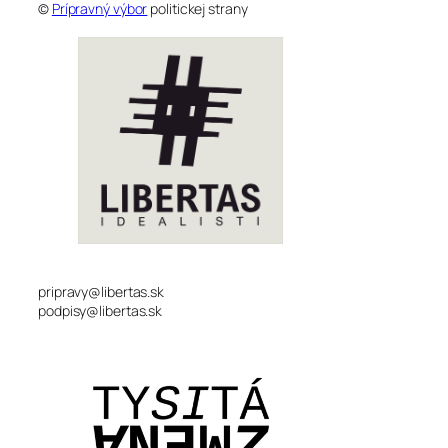
©
Prípravný výbor
politickej strany
pripravy@libertas.sk
podpisy@libertas.sk