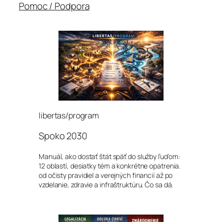
Pomoc / Podpora
libertas/program
Spoko 2030
Manuál, ako dostať štát späť do služby ľuďom:
12 oblastí, desiatky tém a konkrétne opatrenia.
od očisty pravidiel a verejných financií až po
vzdelanie, zdravie a infraštruktúru. Čo sa dá.