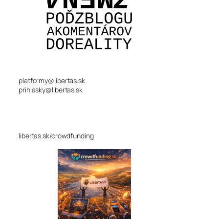
platformy@libertas.sk
prihlasky@libertas.sk
libertas.sk/crowdfunding