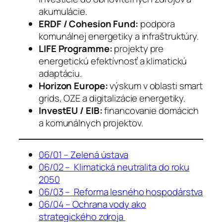
akumulácie.
ERDF / Cohesion Fund:
podpora
komunálnej energetiky a infraštruktúry.
LIFE Programme:
projekty pre
energetickú efektívnosť a klimatickú
adaptáciu.
Horizon Europe:
výskum v oblasti smart
grids, OZE a digitalizácie energetiky.
InvestEU / EIB:
financovanie domácich
a komunálnych projektov.
06/01 – Zelená ústava
06/02 – Klimatická neutralita do roku
2050
06/03 – Reforma lesného hospodárstva
06/04 – Ochrana vody ako
strategického zdroja