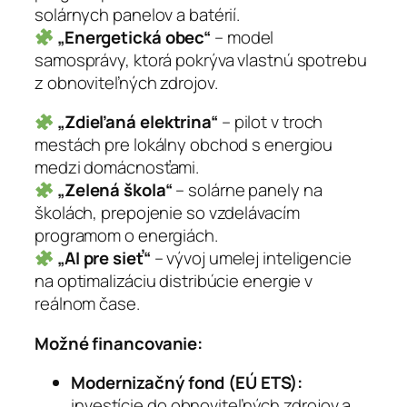
solárnych panelov a batérií.
„Energetická obec“
– model
samosprávy, ktorá pokrýva vlastnú spotrebu
z obnoviteľných zdrojov.
„Zdieľaná elektrina“
– pilot v troch
mestách pre lokálny obchod s energiou
medzi domácnosťami.
„Zelená škola“
– solárne panely na
školách, prepojenie so vzdelávacím
programom o energiách.
„AI pre sieť“
– vývoj umelej inteligencie
na optimalizáciu distribúcie energie v
reálnom čase.
Možné financovanie:
Modernizačný fond (EÚ ETS):
investície do obnoviteľných zdrojov a