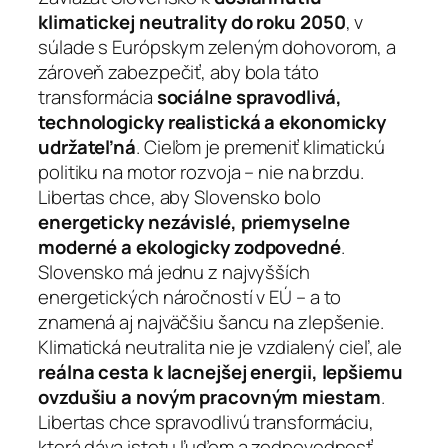
klimatickej neutrality do roku 2050
, v
súlade s Európskym zeleným dohovorom, a
zároveň zabezpečiť, aby bola táto
transformácia
sociálne spravodlivá,
technologicky realistická a ekonomicky
udržateľná
. Cieľom je premeniť klimatickú
politiku na motor rozvoja – nie na brzdu.
Libertas chce, aby Slovensko bolo
energeticky nezávislé, priemyselne
moderné a ekologicky zodpovedné
.
Slovensko má jednu z najvyšších
energetických náročností v EÚ – a to
znamená aj najväčšiu šancu na zlepšenie.
Klimatická neutralita nie je vzdialený cieľ, ale
reálna cesta k lacnejšej energii, lepšiemu
ovzdušiu a novým pracovným miestam
.
Libertas chce spravodlivú transformáciu,
ktorá dáva istotu ľuďom a zodpovednosť