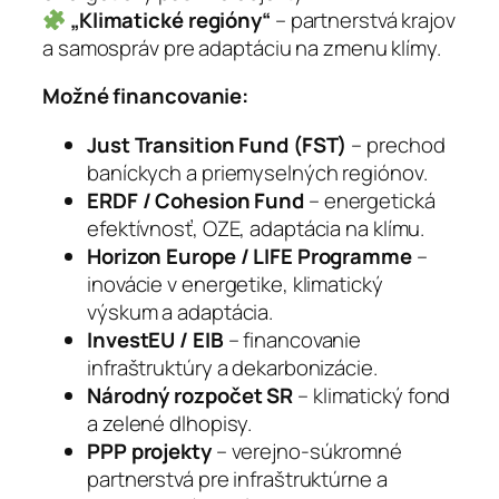
„Klimatické regióny“
– partnerstvá krajov
a samospráv pre adaptáciu na zmenu klímy.
Možné financovanie:
Just Transition Fund (FST)
– prechod
baníckych a priemyselných regiónov.
ERDF / Cohesion Fund
– energetická
efektívnosť, OZE, adaptácia na klímu.
Horizon Europe / LIFE Programme
–
inovácie v energetike, klimatický
výskum a adaptácia.
InvestEU / EIB
– financovanie
infraštruktúry a dekarbonizácie.
Národný rozpočet SR
– klimatický fond
a zelené dlhopisy.
PPP projekty
– verejno-súkromné
partnerstvá pre infraštruktúrne a