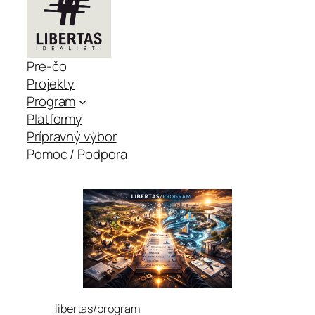
Pre-čo
Projekty
Program
Platformy
Prípravný výbor
Pomoc / Podpora
libertas/program