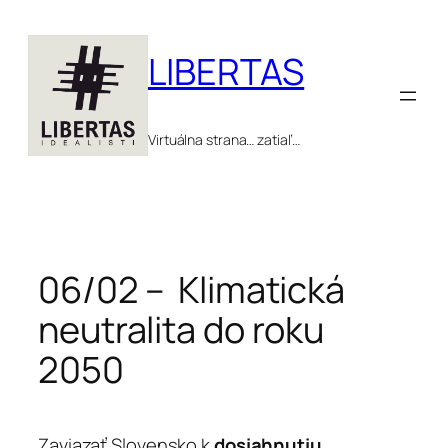
Prejsť
na
LIBERTAS
obsah
Virtuálna strana… zatiaľ…
06/02 – Klimatická
neutralita do roku
2050
Zaviazať Slovensko k
dosiahnutiu