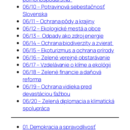
06/10 – Potravinová sebestačnosť
Slovenska
06/11 – Ochrana pôdy a krajiny
06/12 – Ekologické mestá a obce
06/13 – Odpady ako zdroj energie
06/14 – Ochrana biodiverzity a zvierat
06/15 – Ekoturizmus a ochrana prírody
06/16 – Zelené verejné obstarávanie
06/17 – Vzdelávanie o klíme a ekológii
06/18 – Zelené financie a daňová
reforma
06/19 – Ochrana vidieka pred
devastáciou ťažbou
06/20 – Zelená diplomacia a klimatická
spolupráca
01. Demokracia a spravodlivosť