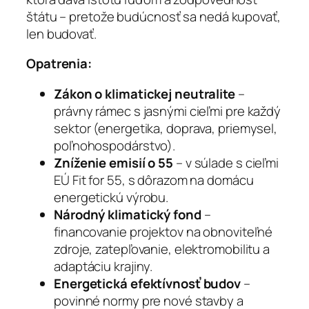
štátu – pretože budúcnosť sa nedá kupovať,
len budovať.
Opatrenia:
Zákon o klimatickej neutralite
–
právny rámec s jasnými cieľmi pre každý
sektor (energetika, doprava, priemysel,
poľnohospodárstvo).
Zníženie emisií o 55
– v súlade s cieľmi
EÚ Fit for 55, s dôrazom na domácu
energetickú výrobu.
Národný klimatický fond
–
financovanie projektov na obnoviteľné
zdroje, zatepľovanie, elektromobilitu a
adaptáciu krajiny.
Energetická efektívnosť budov
–
povinné normy pre nové stavby a