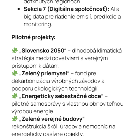
dotknutých regiónoch.
Sekcia 7 (Digitálna spoločnosť):
AI a
big data pre riadenie emisií, predikcie a
monitoring.
Pilotné projekty:
„Slovensko 2050“
– dlhodobá klimatická
stratégia medzi odvetviami s verejným
prístupom k dátam.
„Zelený priemysel“
– fond pre
dekarbonizáciu výrobných závodov a
podporu ekologických technológií.
„Energeticky sebestačné obce“
–
pilotné samosprávy s vlastnou obnoviteľnou
výrobou energie.
„Zelené verejné budovy“
–
rekonštrukcia škôl, úradov a nemocníc na
energeticky pasívne objekty.