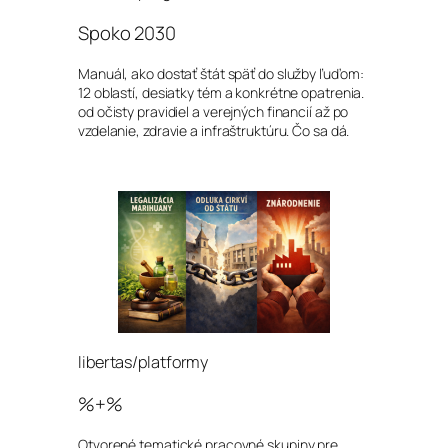
Spoko 2030
Manuál, ako dostať štát späť do služby ľuďom:
12 oblastí, desiatky tém a konkrétne opatrenia.
od očisty pravidiel a verejných financií až po
vzdelanie, zdravie a infraštruktúru. Čo sa dá.
libertas/platformy
%+%
Otvorené tematické pracovné skupiny pre