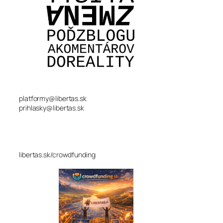
platformy@libertas.sk
prihlasky@libertas.sk
libertas.sk/crowdfunding