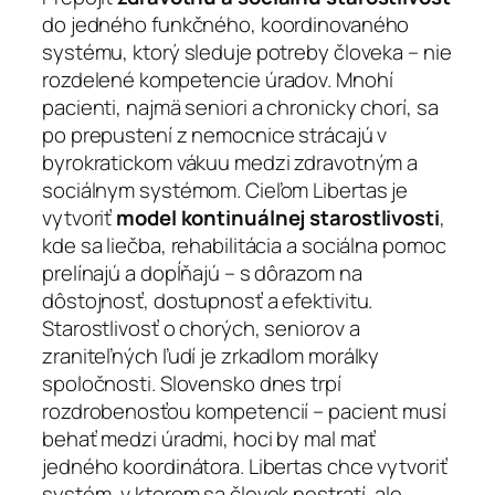
do jedného funkčného, koordinovaného
systému, ktorý sleduje potreby človeka – nie
rozdelené kompetencie úradov. Mnohí
pacienti, najmä seniori a chronicky chorí, sa
po prepustení z nemocnice strácajú v
byrokratickom vákuu medzi zdravotným a
sociálnym systémom. Cieľom Libertas je
vytvoriť
model kontinuálnej starostlivosti
,
kde sa liečba, rehabilitácia a sociálna pomoc
prelínajú a dopĺňajú – s dôrazom na
dôstojnosť, dostupnosť a efektivitu.
Starostlivosť o chorých, seniorov a
zraniteľných ľudí je zrkadlom morálky
spoločnosti. Slovensko dnes trpí
rozdrobenosťou kompetencií – pacient musí
behať medzi úradmi, hoci by mal mať
jedného koordinátora. Libertas chce vytvoriť
systém, v ktorom sa človek nestratí, ale