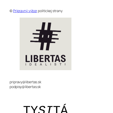
©
Prípravný výbor
politickej strany
pripravy@libertas.sk
podpisy@libertas.sk