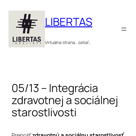
Prejsť
na
LIBERTAS
obsah
Virtuálna strana… zatiaľ…
05/13 – Integrácia
zdravotnej a sociálnej
starostlivosti
Prepojiť
zdravotnú a sociálnu starostlivosť