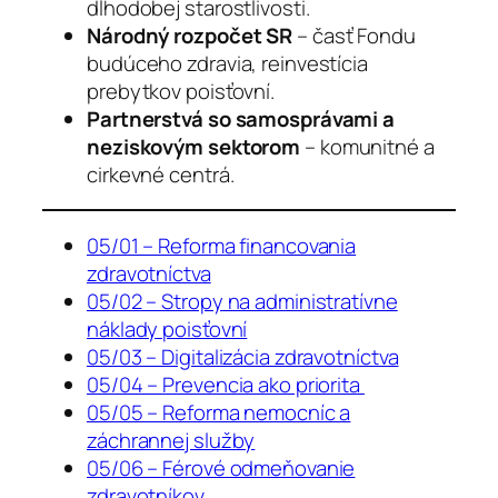
dlhodobej starostlivosti.
Národný rozpočet SR
– časť Fondu
budúceho zdravia, reinvestícia
prebytkov poisťovní.
Partnerstvá so samosprávami a
neziskovým sektorom
– komunitné a
cirkevné centrá.
05/01 – Reforma financovania
zdravotníctva
05/02 – Stropy na administratívne
náklady poisťovní
05/03 – Digitalizácia zdravotníctva
05/04 – Prevencia ako priorita
05/05 – Reforma nemocníc a
záchrannej služby
05/06 – Férové odmeňovanie
zdravotníkov