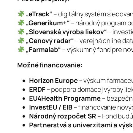
„eTrack“
– digitálny systém sledovan
„Generikum+“
– národný program po
„Slovenská výroba liekov“
– investi
„Cenový radar“
– verejná online da
„Farmalab“
– výskumný fond pre nové 
Možné financovanie:
Horizon Europe
– výskum farmaceut
ERDF
– podpora domácej výroby liek
EU4Health Programme
– bezpečno
InvestEU / EIB
– financovanie novýc
Národný rozpočet SR
– Fond budúc
Partnerstvá s univerzitami a vý