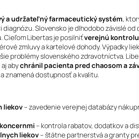
vý a udržateľný farmaceutický systém
, kto
i diagnózu. Slovensko je dlhodobo závislé od 
 Cieľom Libertas je posilniť
verejnú kontrol
eférové zmluvy a kartelové dohody. Výpadky l
ie problémy slovenského zdravotníctva. Liber
e aj aby
chránil pacienta pred chaosom a záv
ia znamená dostupnosť a kvalitu.
 liekov
– zavedenie verejnej databázy nákupn
 koncernmi
– kontrola rabatov, dodatkov a di
lnych liekov
– štátne partnerstvá a granty pr