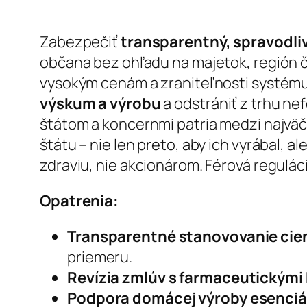
Zabezpečiť
transparentný, spravodli
občana bez ohľadu na majetok, región č
vysokým cenám a zraniteľnosti systému.
výskum a výrobu
a odstrániť z trhu n
štátom a koncernmi patria medzi najväčš
štátu – nie len preto, aby ich vyrábal, al
zdraviu, nie akcionárom. Férová regulác
Opatrenia:
Transparentné stanovovanie cien
priemeru.
Revízia zmlúv s farmaceutickými
Podpora domácej výroby esenciá