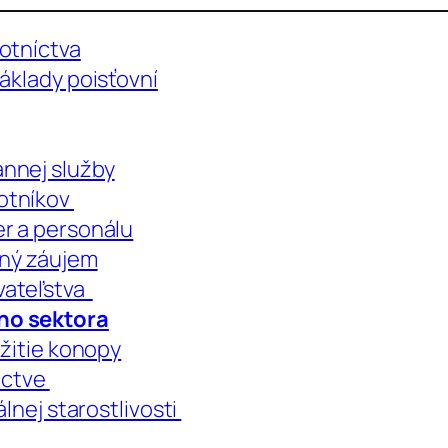
otníctva
áklady poisťovní
nnej služby
otníkov
r a personálu
jný záujem
vateľstva
ho sektora
užitie konopy
níctve
álnej starostlivosti