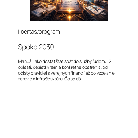
libertas/program
Spoko 2030
Manuál, ako dostať štát späť do služby ľuďom: 12
oblastí, desiatky tém a konkrétne opatrenia. od
očisty pravidiel a verejných financií až po vzdelanie,
zdravie a infraštruktúru. Čo sa dá.