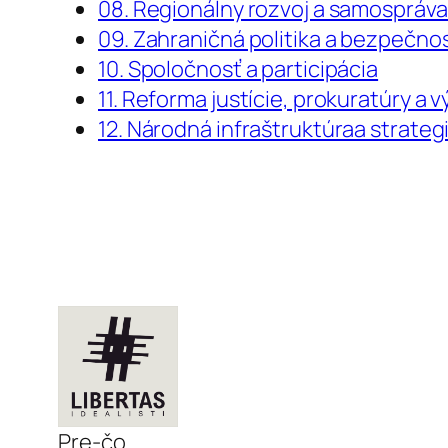
08. Regionálny rozvoj a samospráv
09. Zahraničná politika a bezpečno
10. Spoločnosť a participácia
11. Reforma justície, prokuratúry a 
12. Národná infraštruktúraa strateg
Pre-čo