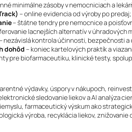
inné minimálne zásoby v nemocniciach a lekár
Track)
– online evidencia od výroby po predaj;
anie
– štátne tendry pre nemocnice a poisťovn
ferovanie lacnejších alternatív v úhradovýc
– nezávislá kontrola účinnosti, bezpečnosti a 
ch dohôd
– koniec kartelových praktík a viazan
nty pre biofarmaceutiku, klinické testy, spolup
arentné výdavky, úspory v nákupoch, reinvestí
lektronické sledovanie liekov a AI analýza cie
emyslu, farmaceutický výskum ako strategick
logická výroba, recyklácia liekov, znižovanie