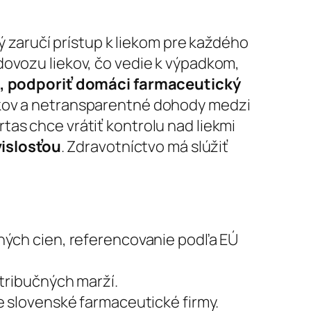
rý zaručí prístup k liekom pre každého
dovozu liekov, čo vedie k výpadkom,
u, podporiť domáci farmaceutický
iekov a netransparentné dohody medzi
tas chce vrátiť kontrolu nad liekmi
islosťou
. Zdravotníctvo má slúžiť
ých cien, referencovanie podľa EÚ
stribučných marží.
e slovenské farmaceutické firmy.