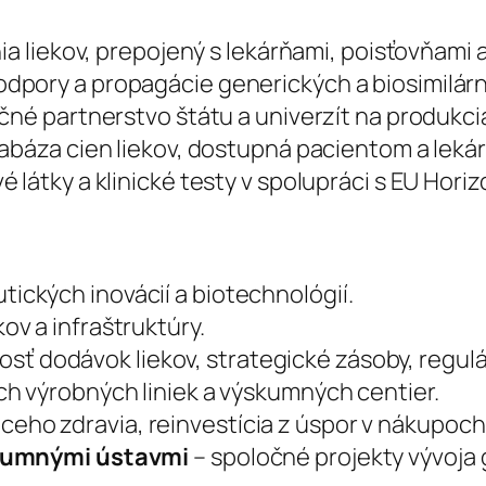
ia liekov, prepojený s lekárňami, poisťovňami 
dpory a propagácie generických a biosimilárn
čné partnerstvo štátu a univerzít na produkcia
tabáza cien liekov, dostupná pacientom a leká
látky a klinické testy v spolupráci s EU Horiz
ických inovácií a biotechnológií.
ov a infraštruktúry.
sť dodávok liekov, strategické zásoby, regulá
h výrobných liniek a výskumných centier.
eho zdravia, reinvestícia z úspor v nákupoch
skumnými ústavmi
– spoločné projekty vývoja 