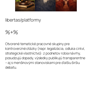
libertas/platformy
%+%
Otvorené tematické pracovné skupiny pre
kontroverzné otázky (napr. legalizácia, odluka cirkví,
strategické vlastníctvo): z podnetov robia návrhy,
posudzujú dopady, výsledky publikujú transparentne
– aj s menšinovými stanoviskami pre ďalšiu širšiu
debatu.