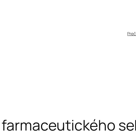
Pre
a farmaceutického se