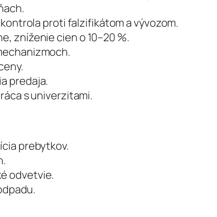
ňach.
 kontrola proti falzifikátom a vývozom.
e, zníženie cien o 10–20 %.
h mechanizmoch.
ceny.
ia predaja.
ráca s univerzitami.
cia prebytkov.
n.
é odvetvie.
 odpadu.