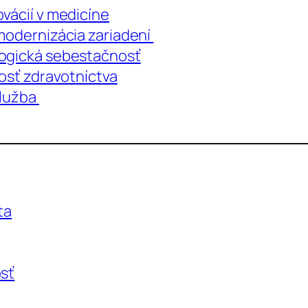
vácií v medicíne
 modernizácia zariadení
logická sebestačnosť
nosť zdravotníctva
služba
ta
osť