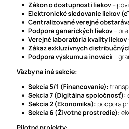
Zákon o dostupnosti liekov
– pov
Elektronické sledovanie liekov (e
Centralizované verejné obstaráv
Podpora generických liekov
– pre
Verejné laboratóriá kvality liekov
Zákaz exkluzívnych distribučný
Podpora výskumu a inovácií
– gra
Väzby na iné sekcie:
Sekcia 5/1 (Financovanie):
transp
Sekcia 7 (Digitálna spoločnosť):
e
Sekcia 2 (Ekonomika):
podpora pri
Sekcia 6 (Životné prostredie):
eko
Pilotné projekty: