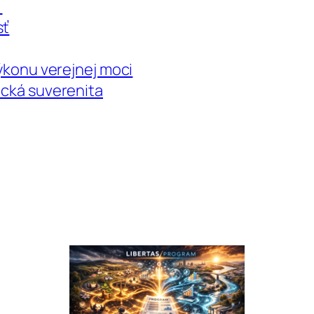
a
sť
výkonu verejnej moci
ická suverenita