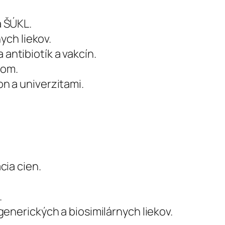
a ŠÚKL.
ych liekov.
 antibiotík a vakcín.
rom.
on a univerzitami.
cia cien.
.
generických a biosimilárnych liekov.