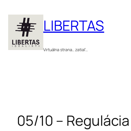
Prejsť
na
LIBERTAS
obsah
Virtuálna strana… zatiaľ…
05/10 – Reguláci