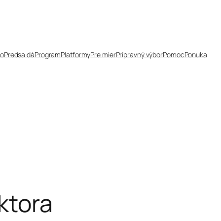
čo
Predsa dá
Program
Platformy
Pre mier
Prípravný výbor
Pomoc
Ponuka
ktora