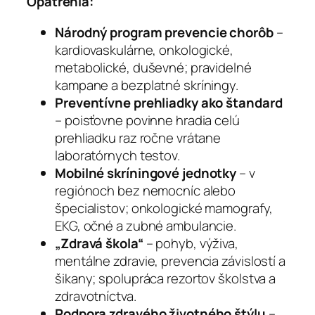
Opatrenia:
Národný program prevencie chorôb
–
kardiovaskulárne, onkologické,
metabolické, duševné; pravidelné
kampane a bezplatné skríningy.
Preventívne prehliadky ako štandard
– poisťovne povinne hradia celú
prehliadku raz ročne vrátane
laboratórnych testov.
Mobilné skríningové jednotky
– v
regiónoch bez nemocníc alebo
špecialistov; onkologické mamografy,
EKG, očné a zubné ambulancie.
„Zdravá škola“
– pohyb, výživa,
mentálne zdravie, prevencia závislostí a
šikany; spolupráca rezortov školstva a
zdravotníctva.
Podpora zdravého životného štýlu
–