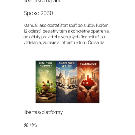
libertas/program
Spoko 2030
Manuál, ako dostať štát späť do služby ľuďom:
12 oblastí, desiatky tém a konkrétne opatrenia.
od očisty pravidiel a verejných financií až po
vzdelanie, zdravie a infraštruktúru. Čo sa dá.
libertas/platformy
%+%