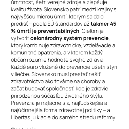
úmrtnosť, šetrí verejné zdroje a zlepšuje
kvalitu života. Slovensko patrí medzi krajiny s
najvyššou mierou úmrtí, ktorým sa dalo
predísť – podľa EÚ štandardov až
takmer 45
% úmrtí je preventabilných
. Cieľom je
vytvoriť
celonárodný systém prevencie
,
ktorý kombinuje zdravotnícke, vzdelávacie a
komunitné opatrenia, a v ktorom každý
občan rozumie hodnote svojho zdravia.
Každé euro vložené do prevencie ušetri štyri
v liečbe. Slovensko musí prestať riešiť
zdravotníctvo ako továrne na choroby a
začať budovať spoločnosť, kde je zdravie
prirodzenou súčasťou životného štýlu.
Prevencia je najlacnejšia, najľudskejšia a
najúčinnejšia forma zdravotnej politiky – a
Libertas ju kladie do samého stredu reformy.