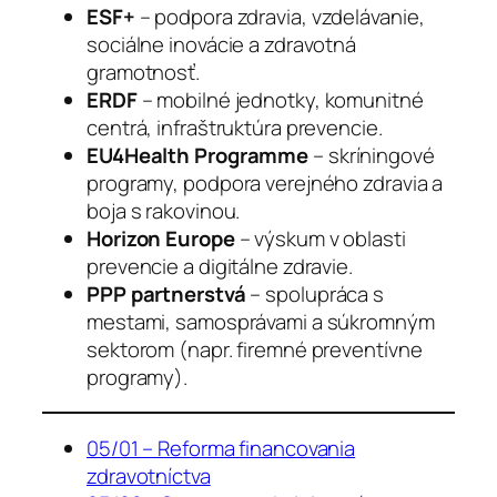
ESF+
– podpora zdravia, vzdelávanie,
sociálne inovácie a zdravotná
gramotnosť.
ERDF
– mobilné jednotky, komunitné
centrá, infraštruktúra prevencie.
EU4Health Programme
– skríningové
programy, podpora verejného zdravia a
boja s rakovinou.
Horizon Europe
– výskum v oblasti
prevencie a digitálne zdravie.
PPP partnerstvá
– spolupráca s
mestami, samosprávami a súkromným
sektorom (napr. firemné preventívne
programy).
05/01 – Reforma financovania
zdravotníctva