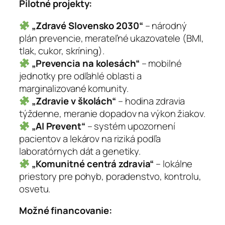
Pilotné projekty:
„Zdravé Slovensko 2030“
– národný
plán prevencie, merateľné ukazovatele (BMI,
tlak, cukor, skríning).
„Prevencia na kolesách“
– mobilné
jednotky pre odľahlé oblasti a
marginalizované komunity.
„Zdravie v školách“
– hodina zdravia
týždenne, meranie dopadov na výkon žiakov.
„AI Prevent“
– systém upozornení
pacientov a lekárov na riziká podľa
laboratórnych dát a genetiky.
„Komunitné centrá zdravia“
– lokálne
priestory pre pohyb, poradenstvo, kontrolu,
osvetu.
Možné financovanie: