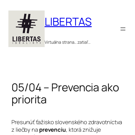
Prejsť
na
LIBERTAS
obsah
Virtuálna strana… zatiaľ…
05/04 – Prevencia ako
priorita
Presunúť ťažisko slovenského zdravotníctva
z liečby na
prevenciu
, ktorá znižuje