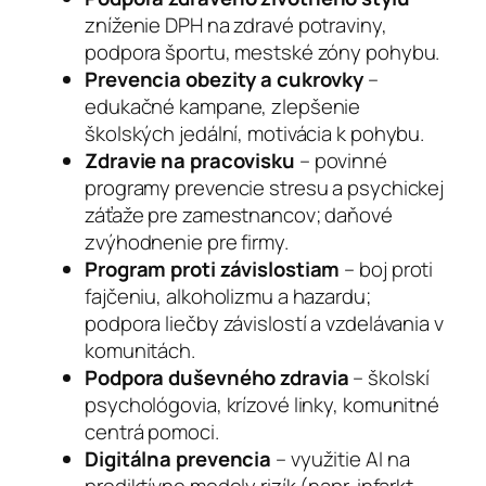
zníženie DPH na zdravé potraviny,
podpora športu, mestské zóny pohybu.
Prevencia obezity a cukrovky
–
edukačné kampane, zlepšenie
školských jedální, motivácia k pohybu.
Zdravie na pracovisku
– povinné
programy prevencie stresu a psychickej
záťaže pre zamestnancov; daňové
zvýhodnenie pre firmy.
Program proti závislostiam
– boj proti
fajčeniu, alkoholizmu a hazardu;
podpora liečby závislostí a vzdelávania v
komunitách.
Podpora duševného zdravia
– školskí
psychológovia, krízové linky, komunitné
centrá pomoci.
Digitálna prevencia
– využitie AI na
prediktívne modely rizík (napr. infarkt,