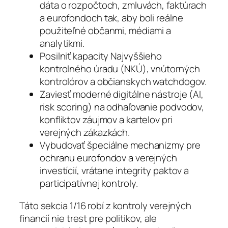
dáta o rozpočtoch, zmluvách, faktúrach
a eurofondoch tak, aby boli reálne
použiteľné občanmi, médiami a
analytikmi.
Posilniť kapacity Najvyššieho
kontrolného úradu (NKÚ), vnútorných
kontrolórov a občianskych watchdogov.
Zaviesť moderné digitálne nástroje (AI,
risk scoring) na odhaľovanie podvodov,
konfliktov záujmov a kartelov pri
verejných zákazkách.
Vybudovať špeciálne mechanizmy pre
ochranu eurofondov a verejných
investícií, vrátane integrity paktov a
participatívnej kontroly.
Táto sekcia 1/16 robí z kontroly verejných
financií nie trest pre politikov, ale