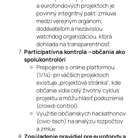
a eurofondových projektoch je
povinný integritný pakt: zmluva
medzi verejným orgánom,
dodávateľom a nezávislou
watchdog organizáciou, ktorá
dohliada na transparentnosť.
Participatívna kontrola – občania ako
spolukontrolóri
Prepojenie s online platformou
(1/14): pri väčších projektoch
existuje „projektová stránka“, kde
občania vidia celý životný cyklus
projektu a môžu hlásiť podozrenia
(crowd-control).
Využitie občianskych hackathonov
(civic-tech) na analýzu rozpočtov
a zmlúv.
Zosúladenie pravidiel pre eurofondy a