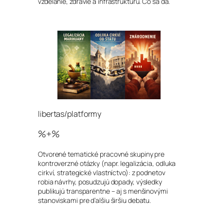
vzdelanie, zdravie a infraštruktúru. Čo sa dá.
libertas/platformy
%+%
Otvorené tematické pracovné skupiny pre
kontroverzné otázky (napr. legalizácia, odluka
cirkví, strategické vlastníctvo): z podnetov
robia návrhy, posudzujú dopady, výsledky
publikujú transparentne – aj s menšinovými
stanoviskami pre ďalšiu širšiu debatu.