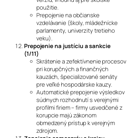
použitie.
Prepojenie na občianske
vzdelávanie (školy, mládežnícke
parlamenty, univerzity tretieho
veku).
Prepojenie na justíciu a sankcie
(1/11)
Skrátenie a zefektívnenie procesov
pri korupčných a finančných
kauzách, špecializované senáty
pre veľké hospodárske kauzy.
Automatické prepojenie výsledkov
súdnych rozhodnutí s verejnými
profilmi firiem – firmy usvedčené z
korupcie majú zákonom
obmedzený prístup k verejným
zdrojom.