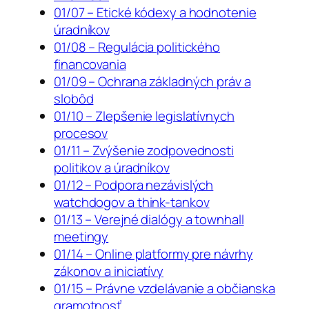
01/07 – Etické kódexy a hodnotenie
úradníkov
01/08 – Regulácia politického
financovania
01/09 – Ochrana základných práv a
slobôd
01/10 – Zlepšenie legislatívnych
procesov
01/11 – Zvýšenie zodpovednosti
politikov a úradníkov
01/12 – Podpora nezávislých
watchdogov a think-tankov
01/13 – Verejné dialógy a townhall
meetingy
01/14 – Online platformy pre návrhy
zákonov a iniciatívy
01/15 – Právne vzdelávanie a občianska
gramotnosť