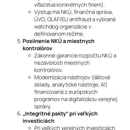
víťazstvá konkrétnych firiem).
Výstup má NKÚ, finančná správa,
ÚVO, OLAF/EU antifraud a vybrané
watchdog organizácie v
definovanom režime.
Posilnenie NKÚ a miestnych
kontrolórov
Zákonné garancie rozpočtu NKÚ a
nezávislosti miestnych
kontrolórov.
Modernizácia nástrojov (dátové
sklady, analytické nástroje, AI)
financovaná z európskych
programov na digitalizáciu verejnej
správy.
„Integritné pakty“ pri veľkých
investíciách
Pri veľkých verejných investíciách