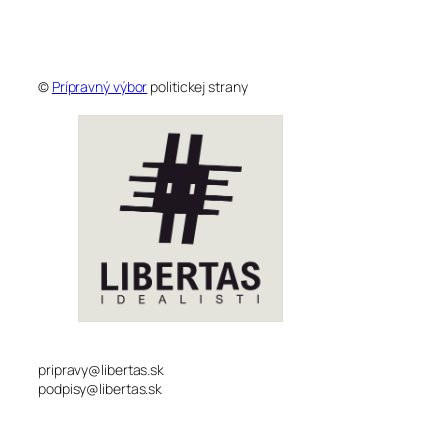
©
Prípravný výbor
politickej strany
pripravy@libertas.sk
podpisy@libertas.sk