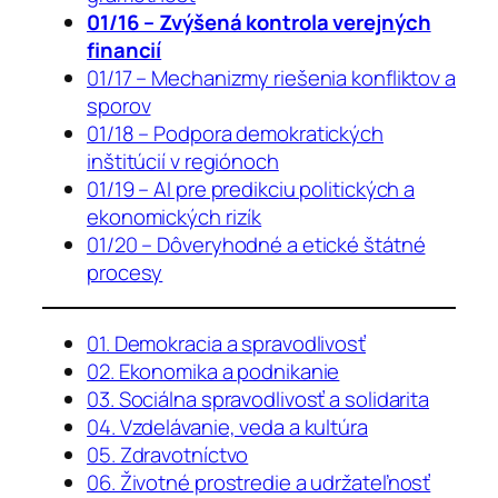
01/16 – Zvýšená kontrola verejných
financií
01/17 – Mechanizmy riešenia konfliktov a
sporov
01/18 – Podpora demokratických
inštitúcií v regiónoch
01/19 – AI pre predikciu politických a
ekonomických rizík
01/20 – Dôveryhodné a etické štátné
procesy
01. Demokracia a spravodlivosť
02. Ekonomika a podnikanie
03. Sociálna spravodlivosť a solidarita
04. Vzdelávanie, veda a kultúra
05. Zdravotníctvo
06. Životné prostredie a udržateľnosť