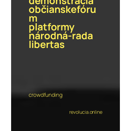
demonštrácia
občianskefóru
m
platformy
národná-rada
libertas
crowdfunding
revolucia.online