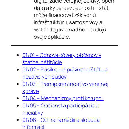
digitalizácie verejnej správy, open
data a kyberbezpečnosti – štát
môže financovať základnú
infraštruktúru, samosprávy a
watchdogovia nad ňou budujú
svoje aplikácie.
01/01 – Obnova dôvery občanov v
štátne inštitúcie
01/02 – Posilnenie právneho štátu a
nezávislých súdov
01/03 – Transparentnosť vo verejnej
správe
01/04 – Mechanizmy proti korupcii
01/05 – Občianska participácia a
iniciatívy
01/06 – Ochrana médií a sloboda
informácií