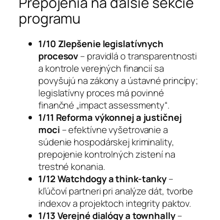
Prepojenia na ďalšie sekcie
programu
1/10 Zlepšenie legislatívnych
procesov
– pravidlá o transparentnosti
a kontrole verejných financií sa
povyšujú na zákony a ústavné princípy;
legislatívny proces má povinné
finančné „impact assessmenty“.
1/11 Reforma výkonnej a justičnej
moci
– efektívne vyšetrovanie a
súdenie hospodárskej kriminality,
prepojenie kontrolných zistení na
trestné konania.
1/12 Watchdogy a think-tanky
–
kľúčoví partneri pri analýze dát, tvorbe
indexov a projektoch integrity paktov.
1/13 Verejné dialógy a townhally
–