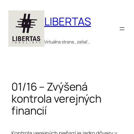
Prejsť
na
LIBERTAS
obsah
Virtuálna strana… zatiaľ…
01/16 – Zvýšená
kontrola verejných
financií
Kontrola verejných peňazí je jadro dôvery v