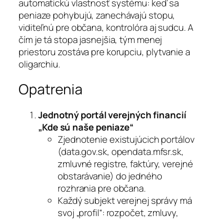
automatickú vlastnosť systému: keď sa
peniaze pohybujú, zanechávajú stopu,
viditeľnú pre občana, kontrolóra aj sudcu. A
čím je tá stopa jasnejšia, tým menej
priestoru zostáva pre korupciu, plytvanie a
oligarchiu.
Opatrenia
Jednotný portál verejných financií
„Kde sú naše peniaze“
Zjednotenie existujúcich portálov
(data.gov.sk, opendata.mfsr.sk,
zmluvné registre, faktúry, verejné
obstarávanie) do jedného
rozhrania pre občana.
Každý subjekt verejnej správy má
svoj „profil“: rozpočet, zmluvy,