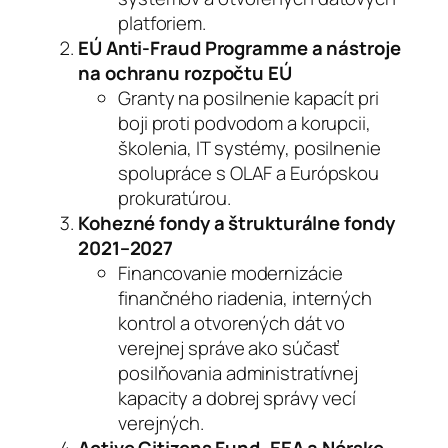
platforiem.
EÚ Anti-Fraud Programme a nástroje
na ochranu rozpočtu EÚ
Granty na posilnenie kapacít pri
boji proti podvodom a korupcii,
školenia, IT systémy, posilnenie
spolupráce s OLAF a Európskou
prokuratúrou.
Kohezné fondy a štrukturálne fondy
2021–2027
Financovanie modernizácie
finančného riadenia, interných
kontrol a otvorených dát vo
verejnej správe ako súčasť
posilňovania administratívnej
kapacity a dobrej správy vecí
verejných.
Active Citizens Fund, EEA a Nórske