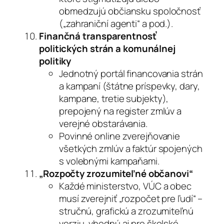
obmedzujú občiansku spoločnosť
(„zahraniční agenti“ a pod.).
Finančná transparentnosť
politických strán a komunálnej
politiky
Jednotný portál financovania strán
a kampaní (štátne príspevky, dary,
kampane, tretie subjekty),
prepojený na register zmlúv a
verejné obstarávania.
Povinné online zverejňovanie
všetkých zmlúv a faktúr spojených
s volebnými kampaňami.
„Rozpočty zrozumiteľné občanovi“
Každé ministerstvo, VÚC a obec
musí zverejniť „rozpočet pre ľudí“ –
stručnú, grafickú a zrozumiteľnú
verziu, vhodnú aj pre školské