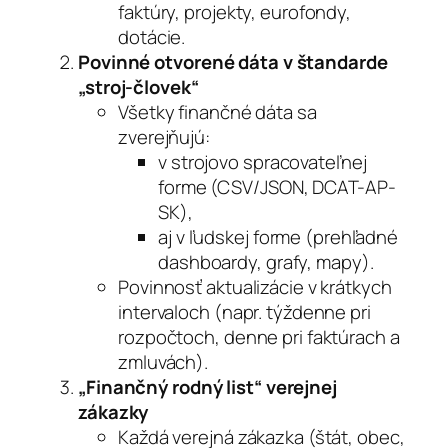
faktúry, projekty, eurofondy,
dotácie.
Povinné otvorené dáta v štandarde
„stroj-človek“
Všetky finančné dáta sa
zverejňujú:
v strojovo spracovateľnej
forme (CSV/JSON, DCAT-AP-
SK),
aj v ľudskej forme (prehľadné
dashboardy, grafy, mapy).
Povinnosť aktualizácie v krátkych
intervaloch (napr. týždenne pri
rozpočtoch, denne pri faktúrach a
zmluvách).
„Finančný rodný list“ verejnej
zákazky
Každá verejná zákazka (štát, obec,