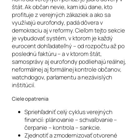
štát. Ak občan nevie, kam idú dane, kto
profituje z verejných zákaziek a ako sa
využívajú eurofondy, padá dôvera v
demokraciu aj v reformy. Cieľom tejto sekcie
je vybudovať systém, v ktorom je každý
eurocent dohľadateľný – od rozpočtu až po
poslednú faktúru – a v ktorom štát,
samosprávy aj eurofondy podliehajú reálnej,
neformálnej aj formálnej kontrole občanov,
watchdogov, parlamentu a nezávislých
inštitúcií.
Ciele opatrenia
Spriehľadniť celý cyklus verejných
financií: plánovanie – schvaľovanie –
čerpanie – kontrola – sankcie.
Zjednotiť a zmodernizovať otvorené