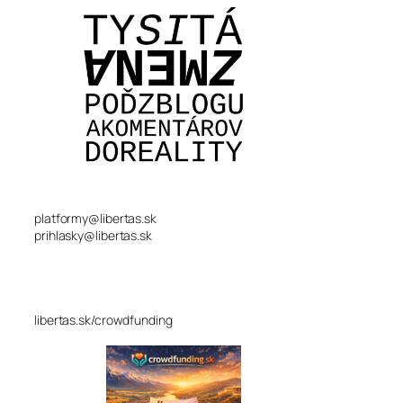
platformy@libertas.sk
prihlasky@libertas.sk
libertas.sk/crowdfunding