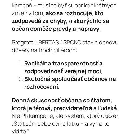
kampaň – musí to byť súbor konkrétnych
zmien v tom,
ako sa rozhoduje
,
kto
zodpovedá za chyby
, a
ako rýchlo sa
občan domôže pravdy a nápravy
.
Program LIBERTAS / SPOKO stavia obnovu
dôvery na troch pilieroch:
Radikálna transparentnosť a
zodpovednosť verejnej moci
,
Skutočná spoluúčasť občanov na
rozhodovaní
,
Denná skúsenosť občana so štátom,
ktorá je férová, predvídateľná a ľudská
.
Nie PR kampane, ale systém, ktorý ukáže:
„Štát sám sebe dvíha latku – a vy na to
vidíte.“