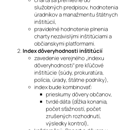
služobných predpisov, hodnotenia
úradníkov a manažmentu štátnych
inštitúcií,
pravidelné hodnotenie plnenia
charty nezávislými inštitúciami a
občianskymi platformami.
Index dôveryhodnosti inštitúcií
zavedenie verejného „indexu
dôveryhodnosti“ pre kľúčové
inštitúcie (súdy, prokuratúra,
polícia, úrady, štátne podniky),
index bude kombinovať:
prieskumy dôvery občanov,
tvrdé dáta (dĺžka konania,
počet sťažností, počet
zrušených rozhodnutí,
výsledky kontrol),