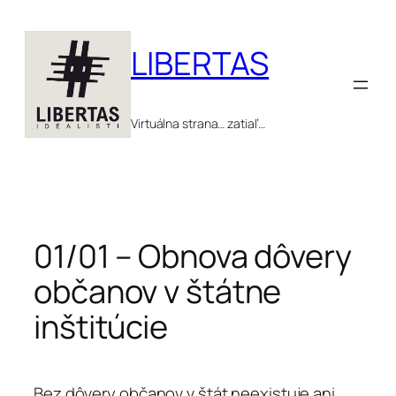
Prejsť
na
LIBERTAS
obsah
Virtuálna strana… zatiaľ…
01/01 – Obnova dôvery
občanov v štátne
inštitúcie
Bez dôvery občanov v štát neexistuje ani