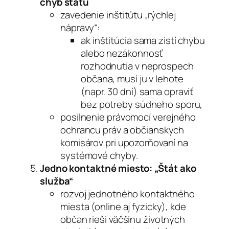
chýb štátu
zavedenie inštitútu „rýchlej
nápravy“:
ak inštitúcia sama zistí chybu
alebo nezákonnosť
rozhodnutia v neprospech
občana, musí ju v lehote
(napr. 30 dní) sama opraviť
bez potreby súdneho sporu,
posilnenie právomocí verejného
ochrancu práv a občianskych
komisárov pri upozorňovaní na
systémové chyby.
Jedno kontaktné miesto: „Štát ako
služba“
rozvoj jednotného kontaktného
miesta (online aj fyzicky), kde
občan rieši väčšinu životných