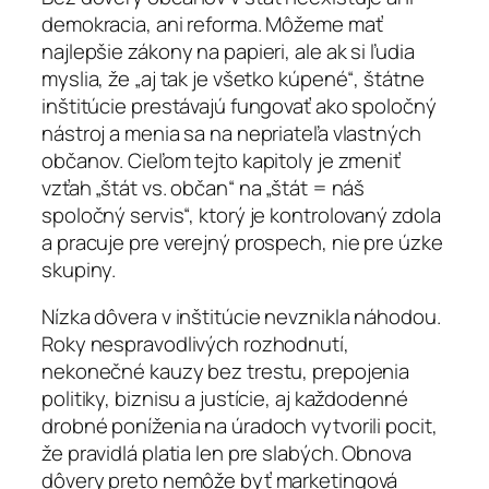
demokracia, ani reforma. Môžeme mať
najlepšie zákony na papieri, ale ak si ľudia
myslia, že „aj tak je všetko kúpené“, štátne
inštitúcie prestávajú fungovať ako spoločný
nástroj a menia sa na nepriateľa vlastných
občanov. Cieľom tejto kapitoly je zmeniť
vzťah „štát vs. občan“ na „štát = náš
spoločný servis“, ktorý je kontrolovaný zdola
a pracuje pre verejný prospech, nie pre úzke
skupiny.
Nízka dôvera v inštitúcie nevznikla náhodou.
Roky nespravodlivých rozhodnutí,
nekonečné kauzy bez trestu, prepojenia
politiky, biznisu a justície, aj každodenné
drobné poníženia na úradoch vytvorili pocit,
že pravidlá platia len pre slabých. Obnova
dôvery preto nemôže byť marketingová