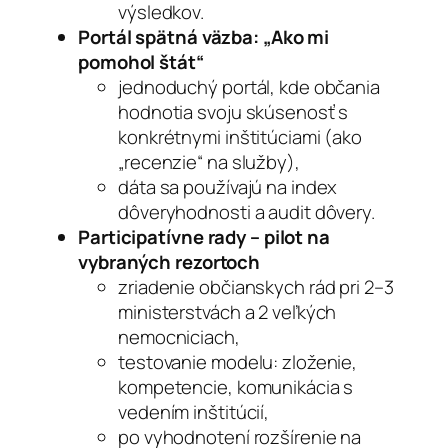
výsledkov.
Portál spätná väzba: „Ako mi
pomohol štát“
jednoduchý portál, kde občania
hodnotia svoju skúsenosť s
konkrétnymi inštitúciami (ako
„recenzie“ na služby),
dáta sa používajú na index
dôveryhodnosti a audit dôvery.
Participatívne rady – pilot na
vybraných rezortoch
zriadenie občianskych rád pri 2–3
ministerstvách a 2 veľkých
nemocniciach,
testovanie modelu: zloženie,
kompetencie, komunikácia s
vedením inštitúcií,
po vyhodnotení rozšírenie na