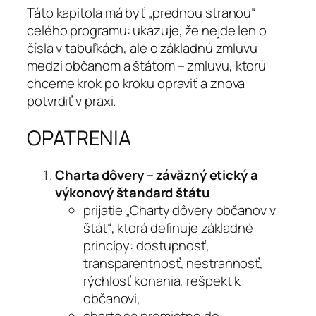
Táto kapitola má byť „prednou stranou“
celého programu: ukazuje, že nejde len o
čísla v tabuľkách, ale o základnú zmluvu
medzi občanom a štátom – zmluvu, ktorú
chceme krok po kroku opraviť a znova
potvrdiť v praxi.
OPATRENIA
Charta dôvery – záväzný etický a
výkonový štandard štátu
prijatie „Charty dôvery občanov v
štát“, ktorá definuje základné
princípy: dostupnosť,
transparentnosť, nestrannosť,
rýchlosť konania, rešpekt k
občanovi,
charta sa premietne do