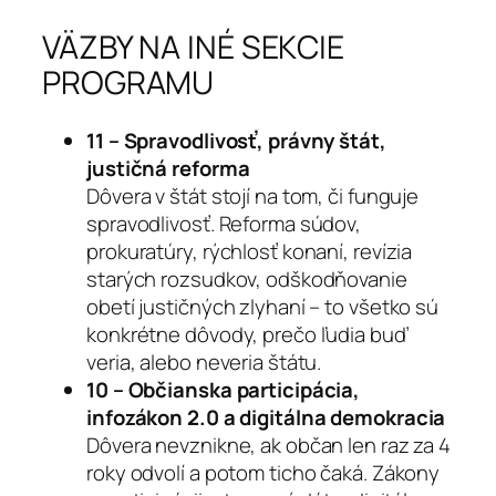
VÄZBY NA INÉ SEKCIE
PROGRAMU
11 – Spravodlivosť, právny štát,
justičná reforma
Dôvera v štát stojí na tom, či funguje
spravodlivosť. Reforma súdov,
prokuratúry, rýchlosť konaní, revízia
starých rozsudkov, odškodňovanie
obetí justičných zlyhaní – to všetko sú
konkrétne dôvody, prečo ľudia buď
veria, alebo neveria štátu.
10 – Občianska participácia,
infozákon 2.0 a digitálna demokracia
Dôvera nevznikne, ak občan len raz za 4
roky odvolí a potom ticho čaká. Zákony