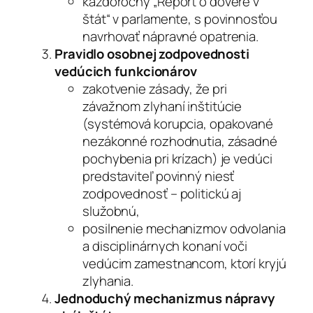
každoročný „Report o dôvere v
štát“ v parlamente, s povinnosťou
navrhovať nápravné opatrenia.
Pravidlo osobnej zodpovednosti
vedúcich funkcionárov
zakotvenie zásady, že pri
závažnom zlyhaní inštitúcie
(systémová korupcia, opakované
nezákonné rozhodnutia, zásadné
pochybenia pri krízach) je vedúci
predstaviteľ povinný niesť
zodpovednosť – politickú aj
služobnú,
posilnenie mechanizmov odvolania
a disciplinárnych konaní voči
vedúcim zamestnancom, ktorí kryjú
zlyhania.
Jednoduchý mechanizmus nápravy