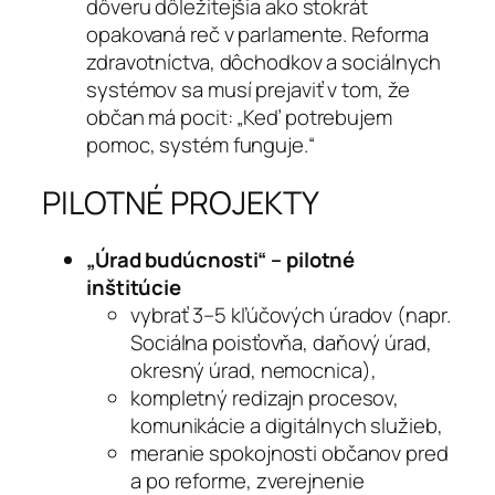
dôveru dôležitejšia ako stokrát
opakovaná reč v parlamente. Reforma
zdravotníctva, dôchodkov a sociálnych
systémov sa musí prejaviť v tom, že
občan má pocit: „Keď potrebujem
pomoc, systém funguje.“
PILOTNÉ PROJEKTY
„Úrad budúcnosti“ – pilotné
inštitúcie
vybrať 3–5 kľúčových úradov (napr.
Sociálna poisťovňa, daňový úrad,
okresný úrad, nemocnica),
kompletný redizajn procesov,
komunikácie a digitálnych služieb,
meranie spokojnosti občanov pred
a po reforme, zverejnenie