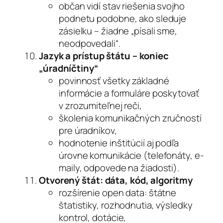
občan vidí stav riešenia svojho
podnetu podobne, ako sleduje
zásielku – žiadne „písali sme,
neodpovedali“.
Jazyk a prístup štátu – koniec
„úradníčtiny“
povinnosť všetky základné
informácie a formuláre poskytovať
v zrozumiteľnej reči,
školenia komunikačných zručností
pre úradníkov,
hodnotenie inštitúcií aj podľa
úrovne komunikácie (telefonáty, e-
maily, odpovede na žiadosti).
Otvorený štát: dáta, kód, algoritmy
rozšírenie open data: štátne
štatistiky, rozhodnutia, výsledky
kontrol, dotácie,