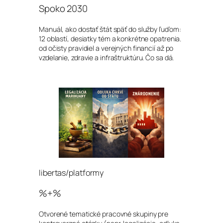
Spoko 2030
Manuál, ako dostať štát späť do služby ľuďom:
12 oblastí, desiatky tém a konkrétne opatrenia.
od očisty pravidiel a verejných financií až po
vzdelanie, zdravie a infraštruktúru. Čo sa dá.
libertas/platformy
%+%
Otvorené tematické pracovné skupiny pre