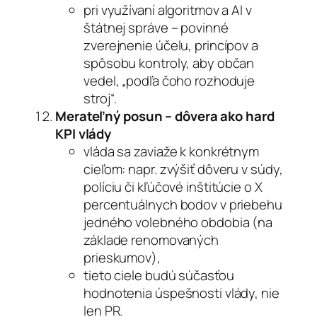
pri využívaní algoritmov a AI v
štátnej správe – povinné
zverejnenie účelu, princípov a
spôsobu kontroly, aby občan
vedel, „podľa čoho rozhoduje
stroj“.
Merateľný posun – dôvera ako hard
KPI vlády
vláda sa zaviaže k konkrétnym
cieľom: napr. zvýšiť dôveru v súdy,
políciu či kľúčové inštitúcie o X
percentuálnych bodov v priebehu
jedného volebného obdobia (na
základe renomovaných
prieskumov),
tieto ciele budú súčasťou
hodnotenia úspešnosti vlády, nie
len PR.