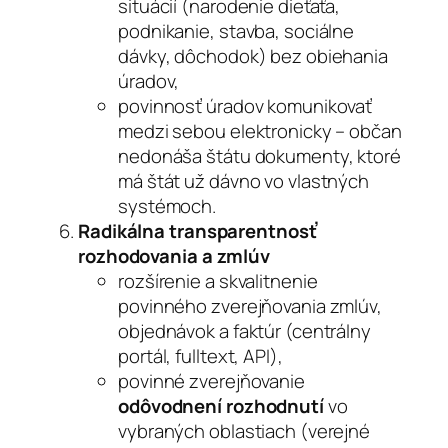
situácií (narodenie dieťaťa,
podnikanie, stavba, sociálne
dávky, dôchodok) bez obiehania
úradov,
povinnosť úradov komunikovať
medzi sebou elektronicky – občan
nedonáša štátu dokumenty, ktoré
má štát už dávno vo vlastných
systémoch.
Radikálna transparentnosť
rozhodovania a zmlúv
rozšírenie a skvalitnenie
povinného zverejňovania zmlúv,
objednávok a faktúr (centrálny
portál, fulltext, API),
povinné zverejňovanie
odôvodnení rozhodnutí
vo
vybraných oblastiach (verejné