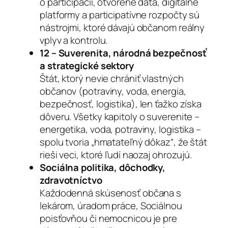
o participácii, otvorené dáta, digitálne
platformy a participatívne rozpočty sú
nástrojmi, ktoré dávajú občanom reálny
vplyv a kontrolu.
12 – Suverenita, národná bezpečnosť
a strategické sektory
Štát, ktorý nevie chrániť vlastných
občanov (potraviny, voda, energia,
bezpečnosť, logistika), len ťažko získa
dôveru. Všetky kapitoly o suverenite –
energetika, voda, potraviny, logistika –
spolu tvoria „hmatateľný dôkaz“, že štát
rieši veci, ktoré ľudí naozaj ohrozujú.
Sociálna politika, dôchodky,
zdravotníctvo
Každodenná skúsenosť občana s
lekárom, úradom práce, Sociálnou
poisťovňou či nemocnicou je pre