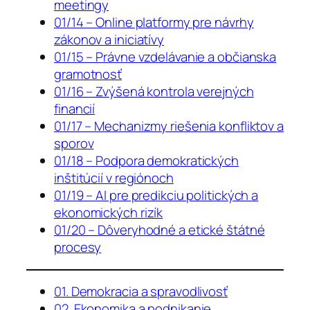
meetingy
01/14 – Online platformy pre návrhy
zákonov a iniciatívy
01/15 – Právne vzdelávanie a občianska
gramotnosť
01/16 – Zvýšená kontrola verejných
financií
01/17 – Mechanizmy riešenia konfliktov a
sporov
01/18 – Podpora demokratických
inštitúcií v regiónoch
01/19 – AI pre predikciu politických a
ekonomických rizík
01/20 – Dôveryhodné a etické štátné
procesy
01. Demokracia a spravodlivosť
02. Ekonomika a podnikanie