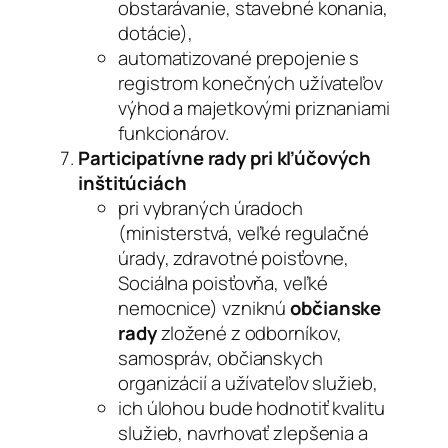
obstarávanie, stavebné konania,
dotácie),
automatizované prepojenie s
registrom konečných užívateľov
výhod a majetkovými priznaniami
funkcionárov.
Participatívne rady pri kľúčových
inštitúciách
pri vybraných úradoch
(ministerstvá, veľké regulačné
úrady, zdravotné poisťovne,
Sociálna poisťovňa, veľké
nemocnice) vzniknú
občianske
rady
zložené z odborníkov,
samospráv, občianskych
organizácií a užívateľov služieb,
ich úlohou bude hodnotiť kvalitu
služieb, navrhovať zlepšenia a