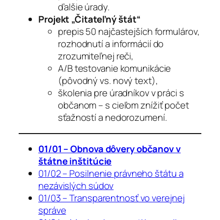
ďalšie úrady.
Projekt „Čitateľný štát“
prepis 50 najčastejších formulárov,
rozhodnutí a informácií do
zrozumiteľnej reči,
A/B testovanie komunikácie
(pôvodný vs. nový text),
školenia pre úradníkov v práci s
občanom – s cieľom znížiť počet
sťažností a nedorozumení.
01/01 – Obnova dôvery občanov v
štátne inštitúcie
01/02 – Posilnenie právneho štátu a
nezávislých súdov
01/03 – Transparentnosť vo verejnej
správe