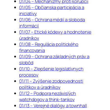
01/04 – Mechanizmy proti korupcii
01/05 – Občianska participácia a
iniciatívy
01/06 – Ochrana médií a sloboda
informácií
01/07 – Etické kódexy a hodnotenie
úradníkov
01/08 – Regulácia politického
financovania
01/09 – Ochrana základných práv a
slobôd
01/10 – Zlepšenie legislatívnych
procesov
01/11 – Zvýšenie zodpovednosti
politikov a úradníkov
01/12 – Podpora nezávislých
watchdogov a think-tankov
01/13 – Verejné dialógy a townhall