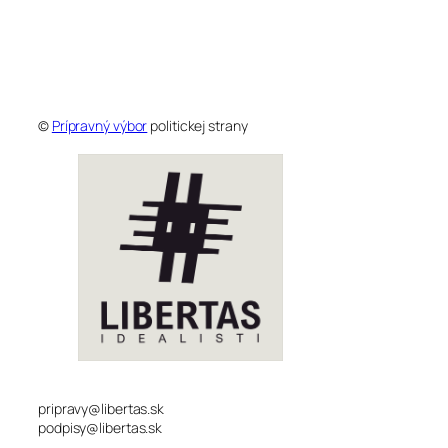
©
Prípravný výbor
politickej strany
pripravy@libertas.sk
podpisy@libertas.sk