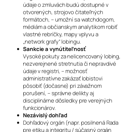
údaje o zmluvách budú dostupné v
otvorených, strojovo čitateľných
formátoch, – umožní sa watchdogom,
médiám a občianskym analytikom robiť
vlastné rebríčky, mapy vplyvu a
„network grafy“ lobingu.
Sankcie a vynútiteľnosť
Vysoké pokuty za nelicencovaný lobing,
nezverejnené stretnutia či nepravdivé
údaje v registri, – možnosť
administratívne zakázať lobistovi
pôsobiť (dočasne) pri závažnom
porušení, – správne delikty aj
disciplinárne dôsledky pre verejných
funkcionárov.
Nezávislý dohľad
Dohľadový orgán (napr. posilnená Rada
pre etiku a integritu / súčasný orgán