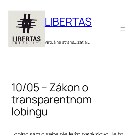
Prejsť
na
LIBERTAS
obsah
Virtuálna strana… zatiaľ…
10/05 – Zákon o
transparentnom
lobingu
Lobing sám o sebe nie je špinavé slovo. Je to