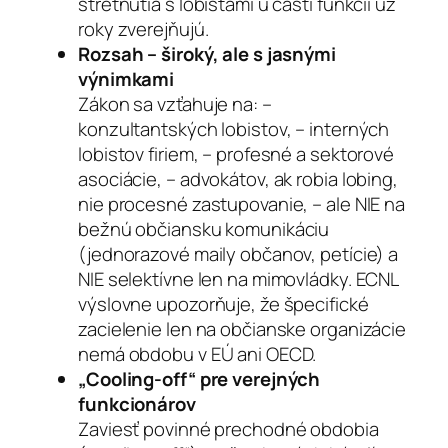
stretnutia s lobistami u časti funkcií už
roky zverejňujú.
Rozsah – široký, ale s jasnými
výnimkami
Zákon sa vzťahuje na: –
konzultantských lobistov, – interných
lobistov firiem, – profesné a sektorové
asociácie, – advokátov, ak robia lobing,
nie procesné zastupovanie, – ale NIE na
bežnú občiansku komunikáciu
(jednorazové maily občanov, petície) a
NIE selektívne len na mimovládky. ECNL
výslovne upozorňuje, že špecifické
zacielenie len na občianske organizácie
nemá obdobu v EÚ ani OECD.
„Cooling-off“ pre verejných
funkcionárov
Zaviesť povinné prechodné obdobia