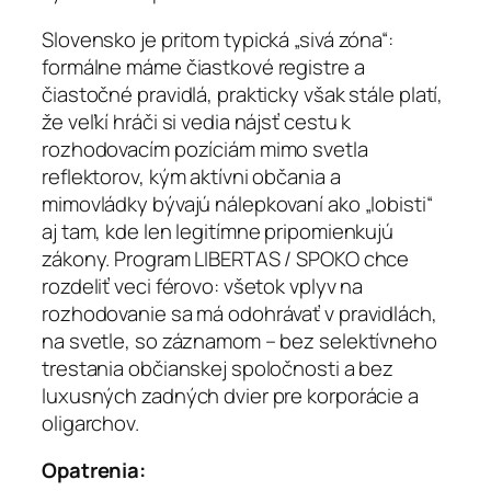
Slovensko je pritom typická „sivá zóna“:
formálne máme čiastkové registre a
čiastočné pravidlá, prakticky však stále platí,
že veľkí hráči si vedia nájsť cestu k
rozhodovacím pozíciám mimo svetla
reflektorov, kým aktívni občania a
mimovládky bývajú nálepkovaní ako „lobisti“
aj tam, kde len legitímne pripomienkujú
zákony. Program LIBERTAS / SPOKO chce
rozdeliť veci férovo: všetok vplyv na
rozhodovanie sa má odohrávať v pravidlách,
na svetle, so záznamom – bez selektívneho
trestania občianskej spoločnosti a bez
luxusných zadných dvier pre korporácie a
oligarchov.
Opatrenia: