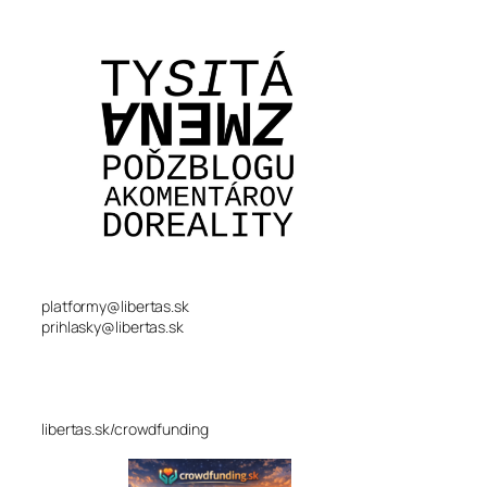
platformy@libertas.sk
prihlasky@libertas.sk
libertas.sk/crowdfunding