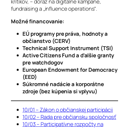
kritikov, – dôraz na digitálne kampane,
fundraising a „influence operations“.
Možné financovanie:
EÚ programy pre práva, hodnoty a
občianstvo (CERV)
Technical Support Instrument (TSI)
Active Citizens Fund a ďalšie granty
pre watchdogov
European Endowment for Democracy
(EED)
Súkromné nadácie a korporátne
zdroje (bez kúpenia si vplyvu)
10/01 – Zákon o občianskej participácii
10/02 – Rada pre občiansku spoločnosť
10/03 – Participatívne rozpočty na