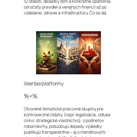
12 oblastí, desiatky tém a konkrétne opatrenia.
od očisty pravidiel a verejných financií až po
vzdelanie, zdravie a infraštruktúru. Čo sa dá.
libertas/platformy
%+%
Otvorené tematické pracovné skupiny pre
kontroverzné otázky (napr. legalizácia, odluka
cirkví, strategické vlastníctvo): z podnetov
robia návrhy, posudzujú dopady, výsledky
publikujú transparentne – aj s menšinovými