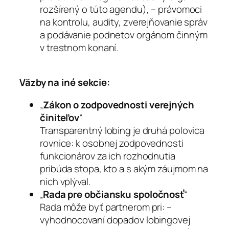
rozšírený o túto agendu), – právomoci
na kontrolu, audity, zverejňovanie správ
a podávanie podnetov orgánom činným
v trestnom konaní.
Väzby na iné sekcie:
„
Zákon o zodpovednosti verejných
činiteľov
“
Transparentný lobing je druhá polovica
rovnice: k osobnej zodpovednosti
funkcionárov za ich rozhodnutia
pribúda stopa, kto a s akým záujmom na
nich vplýval.
„
Rada pre občiansku spoločnosť
“
Rada môže byť partnerom pri: –
vyhodnocovaní dopadov lobingovej