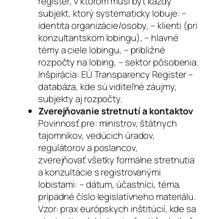
register, v ktorom musí byť každý
subjekt, ktorý systematicky lobuje: –
identita organizácie/osoby, – klienti (pri
konzultantskom lobingu), – hlavné
témy a ciele lobingu, – približné
rozpočty na lobing, – sektor pôsobenia.
Inšpirácia: EÚ Transparency Register –
databáza, kde sú viditeľné záujmy,
subjekty aj rozpočty.
Zverejňovanie stretnutí a kontaktov
Povinnosť pre: ministrov, štátnych
tajomníkov, vedúcich úradov,
regulátorov a poslancov,
zverejňovať všetky formálne stretnutia
a konzultácie s registrovanými
lobistami: – dátum, účastníci, téma,
prípadné číslo legislatívneho materiálu.
Vzor: prax európskych inštitúcií, kde sa