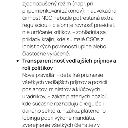
zjednodušený režim (napr. pri
pripomienkovaní zákonov), – advokačná
činnosť NGO nebude potrestaná extra
reguláciou – cieľom je rovnosť pravidiel,
nie umlčanie kritikov, – zohľadnia sa
príklady krajín, kde sú malé CSOs z
lobistických povinností úplne alebo
čiastočne vylúčené.
Transparentnosť vedľajších príjmov a
rolí politikov
Nové pravidlá: – detailné priznanie
všetkých vedľajších príjmov a pozícií
poslancov, ministrov a kľúčových
úradníkov, – zákaz platených pozícií,
kde súčasne rozhodujú o regulácii
daného sektora, – zákaz plateného
lobingu popri výkone mandátu, –
zverejnenie všetkých členstiev v