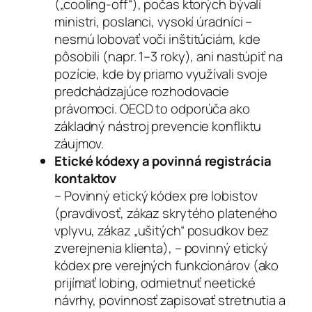
(„cooling-off“), počas ktorých bývalí
ministri, poslanci, vysokí úradníci –
nesmú lobovať voči inštitúciám, kde
pôsobili (napr. 1–3 roky), ani nastúpiť na
pozície, kde by priamo využívali svoje
predchádzajúce rozhodovacie
právomoci. OECD to odporúča ako
základný nástroj prevencie konfliktu
záujmov.
Etické kódexy a povinná registrácia
kontaktov
– Povinný etický kódex pre lobistov
(pravdivosť, zákaz skrytého plateného
vplyvu, zákaz „ušitých“ posudkov bez
zverejnenia klienta), – povinný etický
kódex pre verejných funkcionárov (ako
prijímať lobing, odmietnuť neetické
návrhy, povinnosť zapisovať stretnutia a