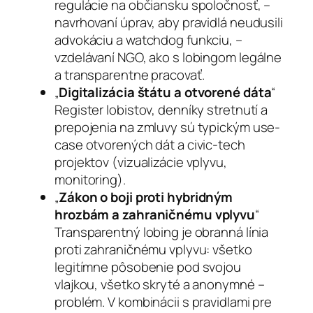
regulácie na občiansku spoločnosť, –
navrhovaní úprav, aby pravidlá neudusili
advokáciu a watchdog funkciu, –
vzdelávaní NGO, ako s lobingom legálne
a transparentne pracovať.
„
Digitalizácia štátu a otvorené dáta
“
Register lobistov, denníky stretnutí a
prepojenia na zmluvy sú typickým use-
case otvorených dát a civic-tech
projektov (vizualizácie vplyvu,
monitoring).
„
Zákon o boji proti hybridným
hrozbám a zahraničnému vplyvu
“
Transparentný lobing je obranná línia
proti zahraničnému vplyvu: všetko
legitímne pôsobenie pod svojou
vlajkou, všetko skryté a anonymné –
problém. V kombinácii s pravidlami pre