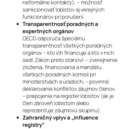
neformálne kontakty), – možnosť
sankcionovať lobistov aj verejných
funkcionárov pri porušení.
Transparentnosť poradných a
expertných orgánov
OECD odporúča špeciálnu
transparentnosť všetkých poradných
orgánov – kto ich financuje a kto v nich
sedí. Zákon preto stanoví: – zverejnenie
zloženia, financovania a mandátu
všetkých poradných komisií pri
ministerstvách a úradoch, – povinné
deklarovanie konfliktov záujmov členov,
– prepojenie na register lobistov (ak je
člen zároveň lobistom alebo
reprezentuje záujmovú skupinu).
Zahraničný vplyv a „influence
registry“