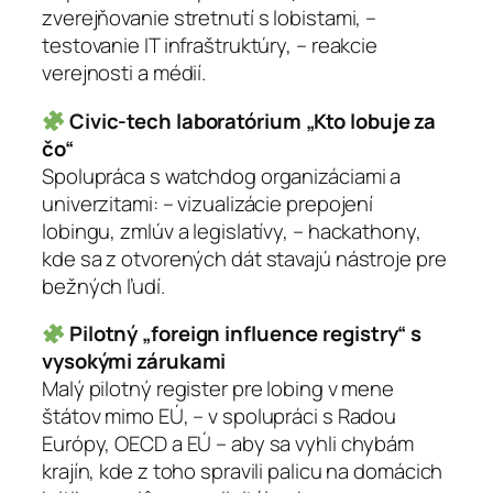
zverejňovanie stretnutí s lobistami, –
testovanie IT infraštruktúry, – reakcie
verejnosti a médií.
Civic-tech laboratórium „Kto lobuje za
čo“
Spolupráca s watchdog organizáciami a
univerzitami: – vizualizácie prepojení
lobingu, zmlúv a legislatívy, – hackathony,
kde sa z otvorených dát stavajú nástroje pre
bežných ľudí.
Pilotný „foreign influence registry“ s
vysokými zárukami
Malý pilotný register pre lobing v mene
štátov mimo EÚ, – v spolupráci s Radou
Európy, OECD a EÚ – aby sa vyhli chybám
krajín, kde z toho spravili palicu na domácich