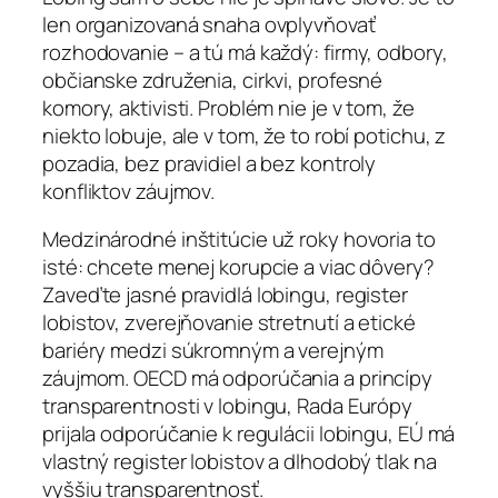
len organizovaná snaha ovplyvňovať
rozhodovanie – a tú má každý: firmy, odbory,
občianske združenia, cirkvi, profesné
komory, aktivisti. Problém nie je v tom, že
niekto lobuje, ale v tom, že to robí potichu, z
pozadia, bez pravidiel a bez kontroly
konfliktov záujmov.
Medzinárodné inštitúcie už roky hovoria to
isté: chcete menej korupcie a viac dôvery?
Zaveďte jasné pravidlá lobingu, register
lobistov, zverejňovanie stretnutí a etické
bariéry medzi súkromným a verejným
záujmom. OECD má odporúčania a princípy
transparentnosti v lobingu, Rada Európy
prijala odporúčanie k regulácii lobingu, EÚ má
vlastný register lobistov a dlhodobý tlak na
vyššiu transparentnosť.