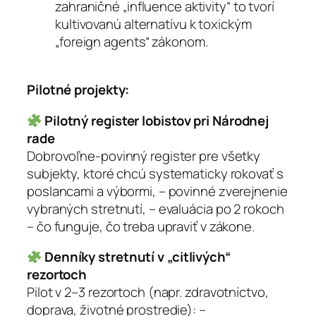
zahraničné „influence aktivity“ to tvorí
kultivovanú alternatívu k toxickým
„foreign agents“ zákonom.
Pilotné projekty:
Pilotný register lobistov pri Národnej
rade
Dobrovoľne-povinný register pre všetky
subjekty, ktoré chcú systematicky rokovať s
poslancami a výbormi, – povinné zverejnenie
vybraných stretnutí, – evaluácia po 2 rokoch
– čo funguje, čo treba upraviť v zákone.
Denníky stretnutí v „citlivých“
rezortoch
Pilot v 2–3 rezortoch (napr. zdravotníctvo,
doprava, životné prostredie): –