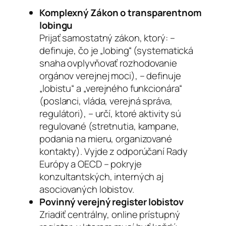
Komplexný Zákon o transparentnom
lobingu
Prijať samostatný zákon, ktorý: –
definuje, čo je „lobing“ (systematická
snaha ovplyvňovať rozhodovanie
orgánov verejnej moci), – definuje
„lobistu“ a „verejného funkcionára“
(poslanci, vláda, verejná správa,
regulátori), – určí, ktoré aktivity sú
regulované (stretnutia, kampane,
podania na mieru, organizované
kontakty). Vyjde z odporúčaní Rady
Európy a OECD – pokryje
konzultantských, interných aj
asociovaných lobistov.
Povinný verejný register lobistov
Zriadiť centrálny, online prístupný