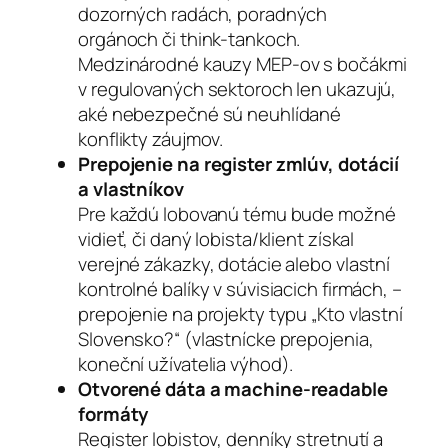
dozorných radách, poradných
orgánoch či think-tankoch.
Medzinárodné kauzy MEP-ov s bočákmi
v regulovaných sektoroch len ukazujú,
aké nebezpečné sú neuhlídané
konflikty záujmov.
Prepojenie na register zmlúv, dotácií
a vlastníkov
Pre každú lobovanú tému bude možné
vidieť, či daný lobista/klient získal
verejné zákazky, dotácie alebo vlastní
kontrolné balíky v súvisiacich firmách, –
prepojenie na projekty typu „Kto vlastní
Slovensko?“ (vlastnícke prepojenia,
koneční užívatelia výhod).
Otvorené dáta a machine-readable
formáty
Register lobistov, denníky stretnutí a