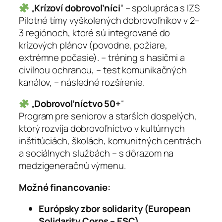
„
Krízoví dobrovoľníci
“ – spolupráca s IZS
Pilotné tímy vyškolených dobrovoľníkov v 2–
3 regiónoch, ktoré sú integrované do
krízových plánov (povodne, požiare,
extrémne počasie). – tréning s hasičmi a
civilnou ochranou, – test komunikačných
kanálov, – následné rozšírenie.
„
Dobrovoľníctvo 50+
“
Program pre seniorov a starších dospelých,
ktorý rozvíja dobrovoľníctvo v kultúrnych
inštitúciách, školách, komunitných centrách
a sociálnych službách – s dôrazom na
medzigeneračnú výmenu.
Možné financovanie:
Európsky zbor solidarity (European
Solidarity Corps – ESC)