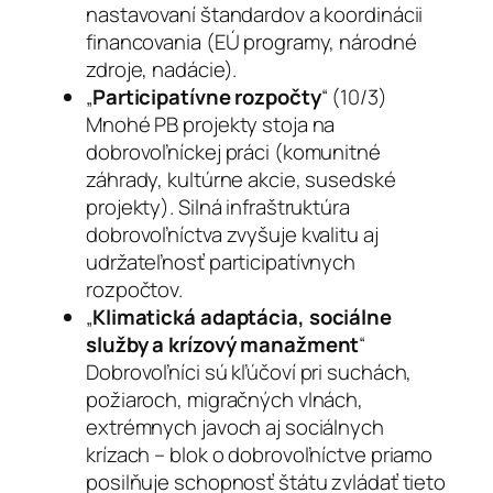
nastavovaní štandardov a koordinácii
financovania (EÚ programy, národné
zdroje, nadácie).
„
Participatívne rozpočty
“ (10/3)
Mnohé PB projekty stoja na
dobrovoľníckej práci (komunitné
záhrady, kultúrne akcie, susedské
projekty). Silná infraštruktúra
dobrovoľníctva zvyšuje kvalitu aj
udržateľnosť participatívnych
rozpočtov.
„
Klimatická adaptácia, sociálne
služby a krízový manažment
“
Dobrovoľníci sú kľúčoví pri suchách,
požiaroch, migračných vlnách,
extrémnych javoch aj sociálnych
krízach – blok o dobrovoľníctve priamo
posilňuje schopnosť štátu zvládať tieto