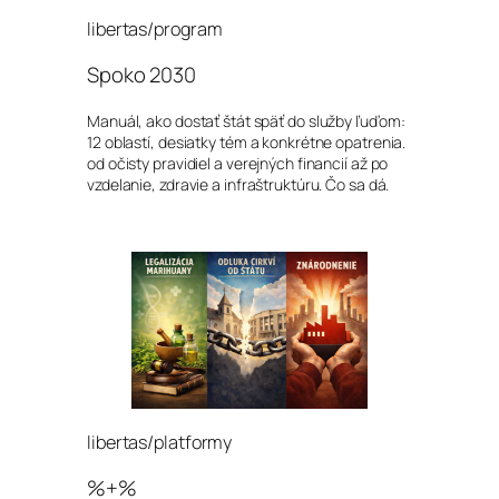
libertas/program
Spoko 2030
Manuál, ako dostať štát späť do služby ľuďom:
12 oblastí, desiatky tém a konkrétne opatrenia.
od očisty pravidiel a verejných financií až po
vzdelanie, zdravie a infraštruktúru. Čo sa dá.
libertas/platformy
%+%