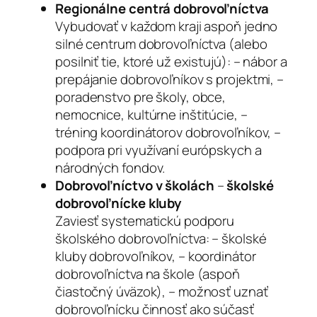
Regionálne centrá dobrovoľníctva
Vybudovať v každom kraji aspoň jedno
silné centrum dobrovoľníctva (alebo
posilniť tie, ktoré už existujú): – nábor a
prepájanie dobrovoľníkov s projektmi, –
poradenstvo pre školy, obce,
nemocnice, kultúrne inštitúcie, –
tréning koordinátorov dobrovoľníkov, –
podpora pri využívaní európskych a
národných fondov.
Dobrovoľníctvo v školách
–
školské
dobrovoľnícke kluby
Zaviesť systematickú podporu
školského dobrovoľníctva: – školské
kluby dobrovoľníkov, – koordinátor
dobrovoľníctva na škole (aspoň
čiastočný úväzok), – možnosť uznať
dobrovoľnícku činnosť ako súčasť