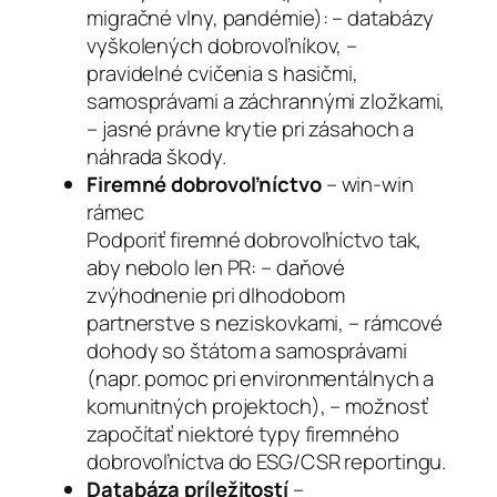
migračné vlny, pandémie): – databázy
vyškolených dobrovoľníkov, –
pravidelné cvičenia s hasičmi,
samosprávami a záchrannými zložkami,
– jasné právne krytie pri zásahoch a
náhrada škody.
Firemné dobrovoľníctvo
– win-win
rámec
Podporiť firemné dobrovoľníctvo tak,
aby nebolo len PR: – daňové
zvýhodnenie pri dlhodobom
partnerstve s neziskovkami, – rámcové
dohody so štátom a samosprávami
(napr. pomoc pri environmentálnych a
komunitných projektoch), – možnosť
započítať niektoré typy firemného
dobrovoľníctva do ESG/CSR reportingu.
Databáza príležitostí
–