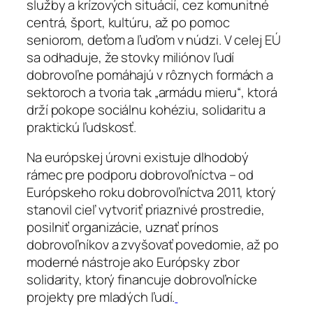
služby a krízových situácií, cez komunitné
centrá, šport, kultúru, až po pomoc
seniorom, deťom a ľuďom v núdzi. V celej EÚ
sa odhaduje, že stovky miliónov ľudí
dobrovoľne pomáhajú v rôznych formách a
sektoroch a tvoria tak „armádu mieru“, ktorá
drží pokope sociálnu kohéziu, solidaritu a
praktickú ľudskosť.
Na európskej úrovni existuje dlhodobý
rámec pre podporu dobrovoľníctva – od
Európskeho roku dobrovoľníctva 2011, ktorý
stanovil cieľ vytvoriť priaznivé prostredie,
posilniť organizácie, uznať prínos
dobrovoľníkov a zvyšovať povedomie, až po
moderné nástroje ako Európsky zbor
solidarity, ktorý financuje dobrovoľnícke
projekty pre mladých ľudí.