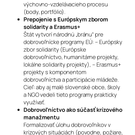
výchovno-vzdelávacieho procesu
(body, portfólio).
Prepojenie s Európskym zborom
solidarity a Erasmus+
Štát vytvorí národnú „bránu“ pre
dobrovoľnícke programy EÚ: – Európsky
zbor solidarity (Európske
dobrovoľníctvo, humanitárne projekty,
lokálne solidarity projekty), – Erasmus+
projekty s komponentom
dobrovoľníctva a participácie mládeže.
Cieľ: aby aj malé slovenské obce, školy
a NGO vedeli tieto programy prakticky
využívať.
Dobrovoľníctvo ako súčasť krízového
manažmentu
Formalizovať úlohu dobrovoľníkov v
krízových situáciách (povodne, požiare,