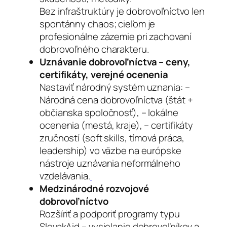
Bez infraštruktúry je dobrovoľníctvo len
spontánny chaos; cieľom je
profesionálne zázemie pri zachovaní
dobrovoľného charakteru.
Uznávanie dobrovoľníctva – ceny,
certifikáty, verejné ocenenia
Nastaviť národný systém uznania: –
Národná cena dobrovoľníctva (štát +
občianska spoločnosť), – lokálne
ocenenia (mestá, kraje), – certifikáty
zručností (soft skills, tímová práca,
leadership) vo väzbe na európske
nástroje uznávania neformálneho
vzdelávania.
Medzinárodné rozvojové
dobrovoľníctvo
Rozšíriť a podporiť programy typu
SlovakAid – vysielanie dobrovoľníkov a