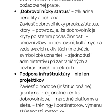
požadovanej praxe.
„
Dobrovoľnícky status
“ – základné
benefity a ochrana
Zaviesť dobrovoľnícky preukaz/status,
ktorý: – potvrdzuje, že dobrovoľník je
krytý poistením počas činnosti, –
umožní zľavy pri cestovaní, kultúrnych a
vzdelávacích aktivitách (motivácia,
symbolické uznanie), – zjednoduší
administratívu pri zahraničných a
cezhraničných projektoch.
Podpora infraštruktúry
–
nie len
projektíkov
Zaviesť dlhodobé (inštitucionálne)
granty na: -regionálne centrá
dobrovoľníctva, – národné platformy a
siete, – tréningy koordinátorov, výmenu
skúseností, metodiky.