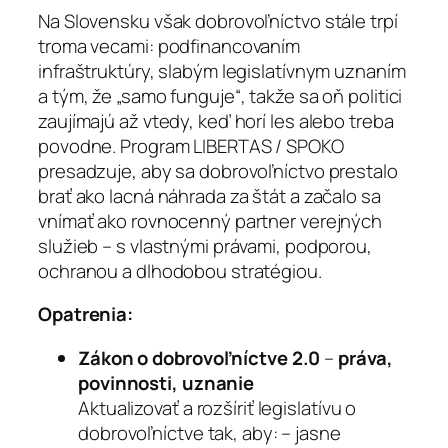
Na Slovensku však dobrovoľníctvo stále trpí
troma vecami: podfinancovaním
infraštruktúry, slabým legislatívnym uznaním
a tým, že „samo funguje“, takže sa oň politici
zaujímajú až vtedy, keď horí les alebo treba
povodne. Program LIBERTAS / SPOKO
presadzuje, aby sa dobrovoľníctvo prestalo
brať ako lacná náhrada za štát a začalo sa
vnímať ako rovnocenný partner verejných
služieb – s vlastnými právami, podporou,
ochranou a dlhodobou stratégiou.
Opatrenia:
Zákon o dobrovoľníctve 2.0
–
práva,
povinnosti, uznanie
Aktualizovať a rozšíriť legislatívu o
dobrovoľníctve tak, aby: – jasne