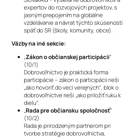
expertov do rozvojových projektov, s
jasným prepojením na globálne
vzdelávanie a návrat týchto skúseností
späť do SR (školy, komunity, obce).
Väzby na iné sekcie:
„
Zákon o občianskej participácii
“
(10/1)
Dobrovoľníctvo je praktická forma
participácie – zákon o participácii rieši
„ako hovoriť do vecí verejných“, blok o
dobrovoľníctve rieši „ako priložiť ruku k
dielu“.
„
Rada pre občiansku spoločnosť
“
(10/2)
Rada je prirodzeným partnerom pri
tvorbe stratégie dobrovoľníctva,