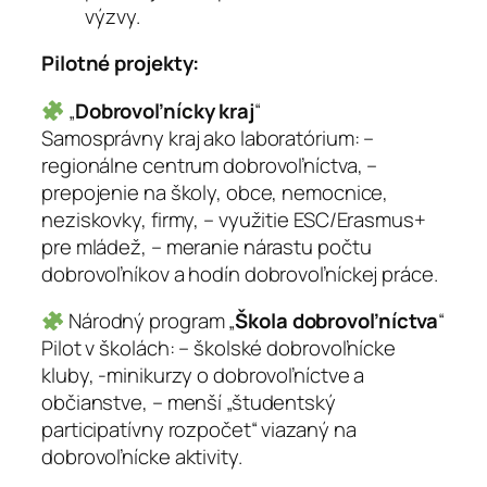
výzvy.
Pilotné projekty:
„
Dobrovoľnícky kraj
“
Samosprávny kraj ako laboratórium: –
regionálne centrum dobrovoľníctva, –
prepojenie na školy, obce, nemocnice,
neziskovky, firmy, – využitie ESC/Erasmus+
pre mládež, – meranie nárastu počtu
dobrovoľníkov a hodín dobrovoľníckej práce.
Národný program „
Škola dobrovoľníctva
“
Pilot v školách: – školské dobrovoľnícke
kluby, -minikurzy o dobrovoľníctve a
občianstve, – menší „študentský
participatívny rozpočet“ viazaný na
dobrovoľnícke aktivity.