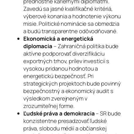
prednostne kariérnymi diplomatmi.
Zavedú sa jasné kvalifikačné kritériá,
výberové konania a hodnotenie výkonu
misie. Politické nominácie sa obmedzia
a budú transparentne odôvodňované.
Ekonomická a energetická
diplomacia
– Zahraničná politika bude
aktívne podporovať diverzifikáciu
exportných trhov, prílev investícií s
vysokou pridanou hodnotou a
energetickú bezpečnosť. Pri
strategických projektoch bude povinný
bezpečnostný a ekonomický audit s
výsledkom zverejneným v
zrozumiteľnej forme.
Ľudské práva a demokracia
– SR bude
konzistentne presadzovať ľudské
práva, slobodu médií a občianskej