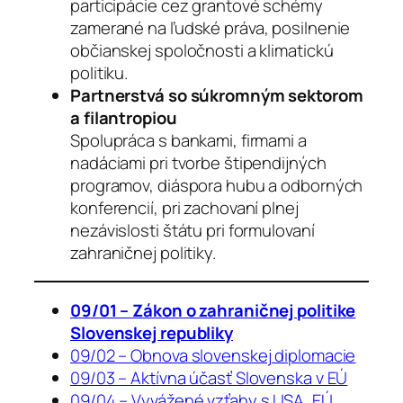
participácie cez grantové schémy
zamerané na ľudské práva, posilnenie
občianskej spoločnosti a klimatickú
politiku.
Partnerstvá so súkromným sektorom
a filantropiou
Spolupráca s bankami, firmami a
nadáciami pri tvorbe štipendijných
programov, diáspora hubu a odborných
konferencií, pri zachovaní plnej
nezávislosti štátu pri formulovaní
zahraničnej politiky.
09/01 – Zákon o zahraničnej politike
Slovenskej republiky
09/02 – Obnova slovenskej diplomacie
09/03 – Aktívna účasť Slovenska v EÚ
09/04 – Vyvážené vzťahy s USA, EÚ,