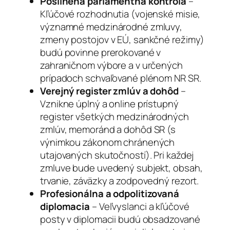
Posilnená parlamentná kontrola
–
Kľúčové rozhodnutia (vojenské misie,
významné medzinárodné zmluvy,
zmeny postojov v EÚ, sankčné režimy)
budú povinne prerokované v
zahraničnom výbore a v určených
prípadoch schvaľované plénom NR SR.
Verejný register zmlúv a dohôd
–
Vznikne úplný a online prístupný
register všetkých medzinárodných
zmlúv, memoránd a dohôd SR (s
výnimkou zákonom chránených
utajovaných skutočností). Pri každej
zmluve bude uvedený subjekt, obsah,
trvanie, záväzky a zodpovedný rezort.
Profesionálna a odpolitizovaná
diplomacia
– Veľvyslanci a kľúčové
posty v diplomacii budú obsadzované