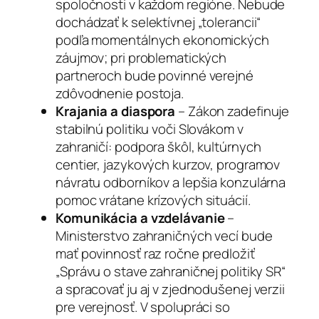
spoločnosti v každom regióne. Nebude
dochádzať k selektívnej „tolerancii“
podľa momentálnych ekonomických
záujmov; pri problematických
partneroch bude povinné verejné
zdôvodnenie postoja.
Krajania a diaspora
– Zákon zadefinuje
stabilnú politiku voči Slovákom v
zahraničí: podpora škôl, kultúrnych
centier, jazykových kurzov, programov
návratu odborníkov a lepšia konzulárna
pomoc vrátane krízových situácií.
Komunikácia a vzdelávanie
–
Ministerstvo zahraničných vecí bude
mať povinnosť raz ročne predložiť
„Správu o stave zahraničnej politiky SR“
a spracovať ju aj v zjednodušenej verzii
pre verejnosť. V spolupráci so