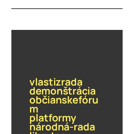
vlastizrada
demonštrácia
občianskefóru
m
platformy
národná-rada