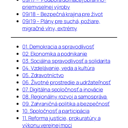
priemyselnej výroby
09/18 – Bezpečná krajina pre život
09/19 – Plány pre suchá, požiare,
migračné vlny, extrémy
01. Demokracia a spravodlivosť
02. Ekonomika a podnikanie
03. Sociálna spravodlivosť a solidarita
04. Vzdelávanie, veda a kultúra
05. Zdravotníctvo
06. Životné prostredie a udržateľnosť
07. Digitálna spoločnosť a inovácie
08. Regionálny rozvoj a samospráva
09. Zahraničná politika a bezpečnosť
10. Spoločnosť a participácia
11. Reforma justície, prokuratúry a
výkonu verejnej moci