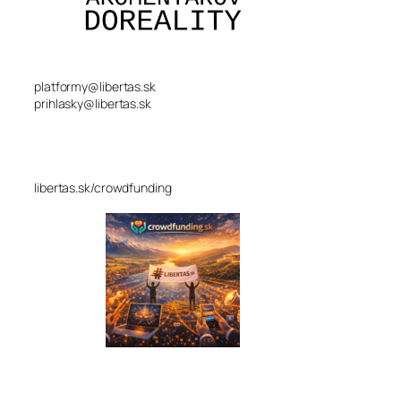
platformy@libertas.sk
prihlasky@libertas.sk
libertas.sk/crowdfunding