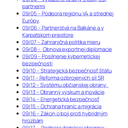
partnermi
09/05 – Podpora regiónu V4 a strednej
Európy
09/06 – Partnerstvá na Balkáne a v
Karpatskom priestore
09/07 – Zahraničná politika mieru
09/08 – Obnova exportnej diplomacie
09/09 – Posilnenie kybernetickej
bezpečnosti
09/10 – Strategická bezpečnosť štátu
09/11 – Reforma ozbrojených síl SR
09/12 – Systému občianskej obrany
09/13 – Obranný výskum a inovácie
09/14 – Energetická bezpečnosť
09/15 – Ochrana hraníc a migrácia
09/16 – Zákon o boji proti hybridným
hrozbám
09/17 – Podpora domácej obranno-