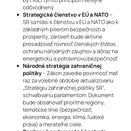
odôvodnený.
Strategické členstvo v EÚ a NATO
–
SR sa hlási k členstvu v EÚ a NATO ako k
základným pilierom bezpečnosti a
prosperity, zároveň bude aktívne
presadzovať rovnosť členských štátov,
ochranu národných záujmov a dôraz na
energetickú a potravinovú bezpečnosť.
Národná stratégia zahraničnej
politiky
– Zákon zavedie povinnosť mať
raz za volebné obdobie aktualizovanú
„Stratégiu zahraničnej politiky SR“,
schvaľovanú parlamentom. Dokument
bude obsahovať prioritné regióny,
tematické línie (bezpečnosť,
ekonomika, energia, klíma, ľudské
práva) a merateľné ciele.