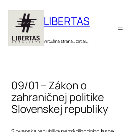
Prejsť
na
LIBERTAS
obsah
Virtuálna strana… zatiaľ…
09/01 – Zákon o
zahraničnej politike
Slovenskej republiky
Slovenská republika nemá dlhodobo jasne