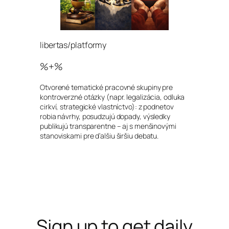
libertas/platformy
%+%
Otvorené tematické pracovné skupiny pre
kontroverzné otázky (napr. legalizácia, odluka
cirkví, strategické vlastníctvo): z podnetov
robia návrhy, posudzujú dopady, výsledky
publikujú transparentne – aj s menšinovými
stanoviskami pre ďalšiu širšiu debatu.
Sign up to get daily