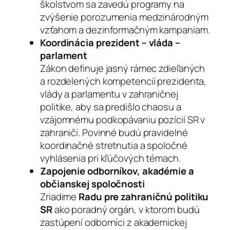
školstvom sa zavedú programy na
zvýšenie porozumenia medzinárodným
vzťahom a dezinformačným kampaniam.
Koordinácia prezident – vláda –
parlament
Zákon definuje jasný rámec zdieľaných
a rozdelených kompetencií prezidenta,
vlády a parlamentu v zahraničnej
politike, aby sa predišlo chaosu a
vzájomnému podkopávaniu pozícií SR v
zahraničí. Povinné budú pravidelné
koordinačné stretnutia a spoločné
vyhlásenia pri kľúčových témach.
Zapojenie odborníkov, akadémie a
občianskej spoločnosti
Zriadime
Radu pre zahraničnú politiku
SR
ako poradný orgán, v ktorom budú
zastúpení odborníci z akademickej