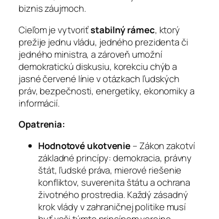
biznis záujmoch.
Cieľom je vytvoriť
stabilný rámec
, ktorý
prežije jednu vládu, jedného prezidenta či
jedného ministra, a zároveň umožní
demokratickú diskusiu, korekciu chýb a
jasné červené línie v otázkach ľudských
práv, bezpečnosti, energetiky, ekonomiky a
informácií.
Opatrenia:
Hodnotové ukotvenie
– Zákon zakotví
základné princípy: demokracia, právny
štát, ľudské práva, mierové riešenie
konfliktov, suverenita štátu a ochrana
životného prostredia. Každý zásadný
krok vlády v zahraničnej politike musí
byť voči týmto princípom verejne