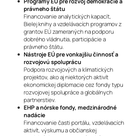
Programy EÚ pre rozvoj demokracie a
právneho štátu
Financovanie analytických kapacít,
Bielej knihy a vzdelávacích programov z
grantov EÚ zameraných na podporu
dobrého vládnutia, participácie a
právneho štátu.
Nástroje EÚ pre vonkajšiu činnosť a
rozvojovú spoluprácu
Podpora rozvojových a klimatických
projektov, ako aj niektorých aktivít
ekonomickej diplomacie cez fondy typu
rozvojovej spolupráce a globálnych
partnerstiev.
EHP a nórske fondy, medzinárodné
nadácie
Financovanie časti portálu, vzdelávacích
aktivít, výskumu a občianskej