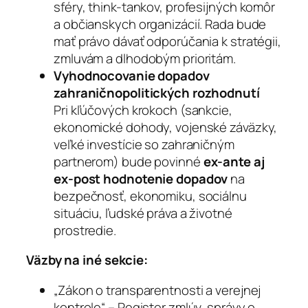
sféry, think-tankov, profesijných komôr
a občianskych organizácií. Rada bude
mať právo dávať odporúčania k stratégii,
zmluvám a dlhodobým prioritám.
Vyhodnocovanie dopadov
zahraničnopolitických rozhodnutí
Pri kľúčových krokoch (sankcie,
ekonomické dohody, vojenské záväzky,
veľké investície so zahraničným
partnerom) bude povinné
ex-ante aj
ex-post hodnotenie dopadov
na
bezpečnosť, ekonomiku, sociálnu
situáciu, ľudské práva a životné
prostredie.
Väzby na iné sekcie:
„Zákon o transparentnosti a verejnej
kontrole“ – Register zmlúv, správy o