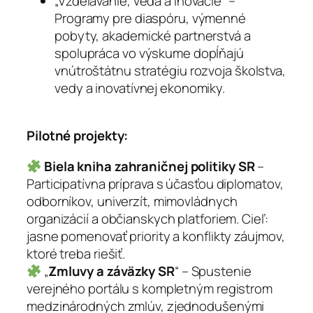
„Vzdelávanie, veda a inovácie“ –
Programy pre diaspóru, výmenné
pobyty, akademické partnerstvá a
spolupráca vo výskume dopĺňajú
vnútroštátnu stratégiu rozvoja školstva,
vedy a inovatívnej ekonomiky.
Pilotné projekty:
Biela kniha zahraničnej politiky SR
–
Participatívna príprava s účasťou diplomatov,
odborníkov, univerzít, mimovládnych
organizácií a občianskych platforiem. Cieľ:
jasne pomenovať priority a konflikty záujmov,
ktoré treba riešiť.
„
Zmluvy a záväzky SR
“ – Spustenie
verejného portálu s kompletným registrom
medzinárodných zmlúv, zjednodušenými