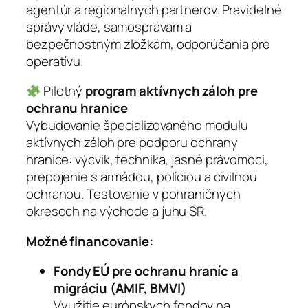
agentúr a regionálnych partnerov. Pravidelné
správy vláde, samosprávam a
bezpečnostným zložkám, odporúčania pre
operatívu.
Pilotný
program aktívnych záloh pre
ochranu hranice
Vybudovanie špecializovaného modulu
aktívnych záloh pre podporu ochrany
hranice: výcvik, technika, jasné právomoci,
prepojenie s armádou, políciou a civilnou
ochranou. Testovanie v pohraničných
okresoch na východe a juhu SR.
Možné financovanie:
Fondy EÚ pre ochranu hraníc a
migráciu (AMIF, BMVI)
Využitie európskych fondov na