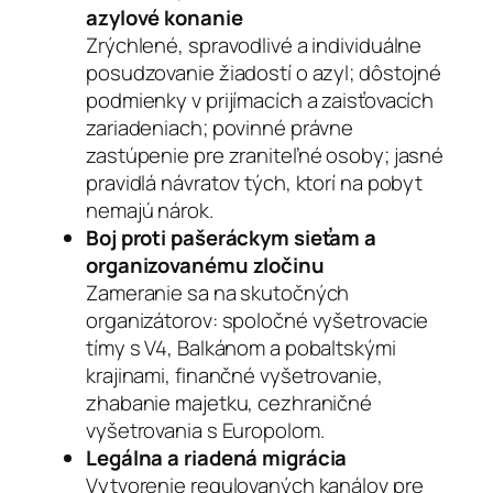
azylové konanie
Zrýchlené, spravodlivé a individuálne
posudzovanie žiadostí o azyl; dôstojné
podmienky v prijímacích a zaisťovacích
zariadeniach; povinné právne
zastúpenie pre zraniteľné osoby; jasné
pravidlá návratov tých, ktorí na pobyt
nemajú nárok.
Boj proti pašeráckym sieťam a
organizovanému zločinu
Zameranie sa na skutočných
organizátorov: spoločné vyšetrovacie
tímy s V4, Balkánom a pobaltskými
krajinami, finančné vyšetrovanie,
zhabanie majetku, cezhraničné
vyšetrovania s Europolom.
Legálna a riadená migrácia
Vytvorenie regulovaných kanálov pre