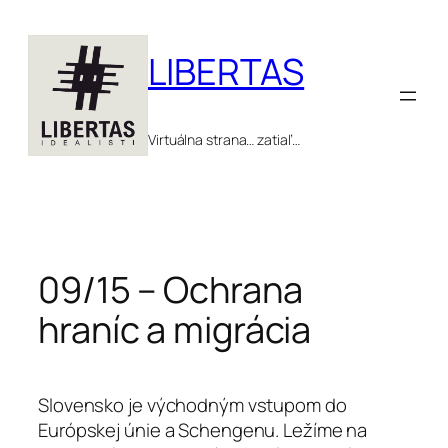
Prejsť
na
LIBERTAS
obsah
Virtuálna strana… zatiaľ…
09/15 – Ochrana
hraníc a migrácia
Slovensko je východným vstupom do
Európskej únie a Schengenu. Ležíme na