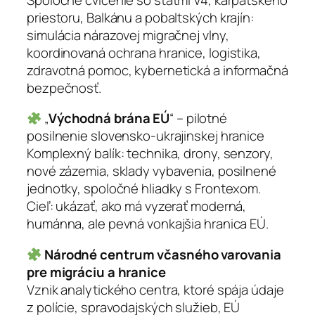
priestoru, Balkánu a pobaltských krajín:
simulácia nárazovej migračnej vlny,
koordinovaná ochrana hranice, logistika,
zdravotná pomoc, kybernetická a informačná
bezpečnosť.
„
Východná brána EÚ
“ – pilotné
posilnenie slovensko-ukrajinskej hranice
Komplexný balík: technika, drony, senzory,
nové zázemia, sklady vybavenia, posilnené
jednotky, spoločné hliadky s Frontexom.
Cieľ: ukázať, ako má vyzerať moderná,
humánna, ale pevná vonkajšia hranica EÚ.
Národné centrum včasného varovania
pre migráciu a hranice
Vznik analytického centra, ktoré spája údaje
z polície, spravodajských služieb, EÚ