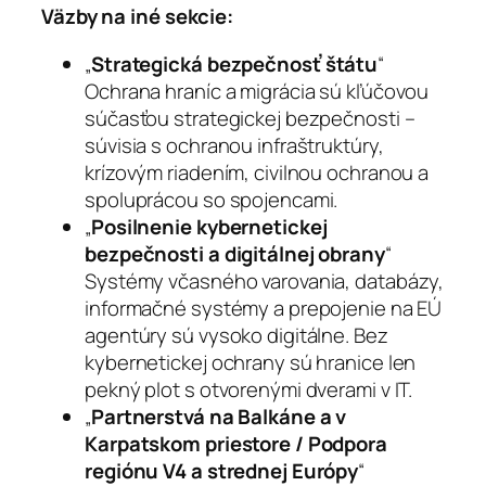
Väzby na iné sekcie:
„
Strategická bezpečnosť štátu
“
Ochrana hraníc a migrácia sú kľúčovou
súčasťou strategickej bezpečnosti –
súvisia s ochranou infraštruktúry,
krízovým riadením, civilnou ochranou a
spoluprácou so spojencami.
„
Posilnenie kybernetickej
bezpečnosti a digitálnej obrany
“
Systémy včasného varovania, databázy,
informačné systémy a prepojenie na EÚ
agentúry sú vysoko digitálne. Bez
kybernetickej ochrany sú hranice len
pekný plot s otvorenými dverami v IT.
„
Partnerstvá na Balkáne a v
Karpatskom priestore / Podpora
regiónu V4 a strednej Európy
“