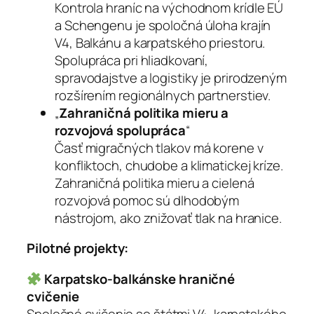
Kontrola hraníc na východnom krídle EÚ
a Schengenu je spoločná úloha krajín
V4, Balkánu a karpatského priestoru.
Spolupráca pri hliadkovaní,
spravodajstve a logistiky je prirodzeným
rozšírením regionálnych partnerstiev.
„
Zahraničná politika mieru a
rozvojová spolupráca
“
Časť migračných tlakov má korene v
konfliktoch, chudobe a klimatickej kríze.
Zahraničná politika mieru a cielená
rozvojová pomoc sú dlhodobým
nástrojom, ako znižovať tlak na hranice.
Pilotné projekty:
Karpatsko-balkánske hraničné
cvičenie
Spoločné cvičenie so štátmi V4, karpatského