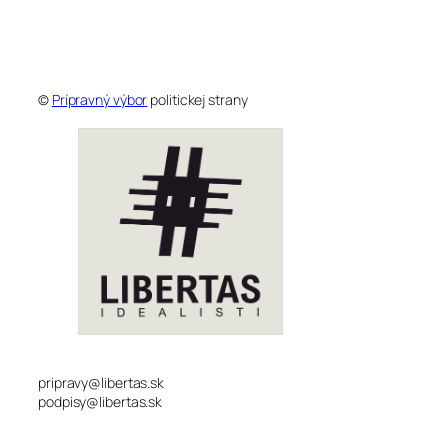
©
Prípravný výbor
politickej strany
pripravy@libertas.sk
podpisy@libertas.sk