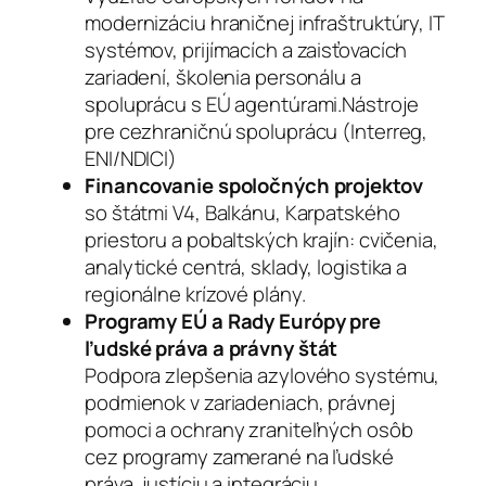
modernizáciu hraničnej infraštruktúry, IT
systémov, prijímacích a zaisťovacích
zariadení, školenia personálu a
spoluprácu s EÚ agentúrami.Nástroje
pre cezhraničnú spoluprácu (Interreg,
ENI/NDICI)
Financovanie spoločných projektov
so štátmi V4, Balkánu, Karpatského
priestoru a pobaltských krajín: cvičenia,
analytické centrá, sklady, logistika a
regionálne krízové plány.
Programy EÚ a Rady Európy pre
ľudské práva a právny štát
Podpora zlepšenia azylového systému,
podmienok v zariadeniach, právnej
pomoci a ochrany zraniteľných osôb
cez programy zamerané na ľudské
práva, justíciu a integráciu.