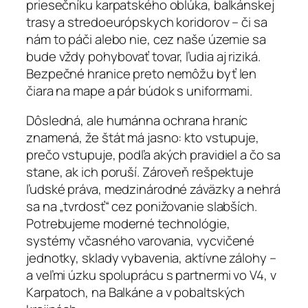
priesečníku karpatského oblúka, balkánskej
trasy a stredoeurópskych koridorov – či sa
nám to páči alebo nie, cez naše územie sa
bude vždy pohybovať tovar, ľudia aj riziká.
Bezpečné hranice preto nemôžu byť len
čiara na mape a pár búdok s uniformami.
Dôsledná, ale humánna ochrana hraníc
znamená, že štát má jasno: kto vstupuje,
prečo vstupuje, podľa akých pravidiel a čo sa
stane, ak ich poruší. Zároveň rešpektuje
ľudské práva, medzinárodné záväzky a nehrá
sa na „tvrdosť“ cez ponižovanie slabších.
Potrebujeme moderné technológie,
systémy včasného varovania, vycvičené
jednotky, sklady vybavenia, aktívne zálohy –
a veľmi úzku spoluprácu s partnermi vo V4, v
Karpatoch, na Balkáne a v pobaltských