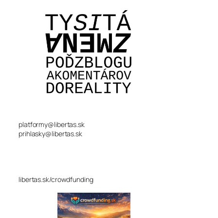
platformy@libertas.sk
prihlasky@libertas.sk
libertas.sk/crowdfunding