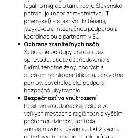
legálnu migráciu tam, kde ju Slovensko
potrebuje (napr. zdravotníctvo, IT,
priemysel) – s jasnými kritériami,
jazykovou a integračnou podporou a
koordináciou s partnermi v EÚ.
Ochrana zraniteľných osôb
Špeciálne postupy pre deti bez
sprievodu, obete obchodovania s
ľuďmi, tehotné ženy, chorých a
starších: rýchla identifikácia, zdravotná
pomoc, psychologická podpora,
bezpečné ubytovanie.
Bezpečnosť vo vnútrozemí
Posilnenie cudzineckej polície vo
veľkých mestách a regiónoch s vyšším
počtom cudzincov; kontrola
zamestnávania, bývania, dodržiavania
pobytových pravidiel; spolupráca s