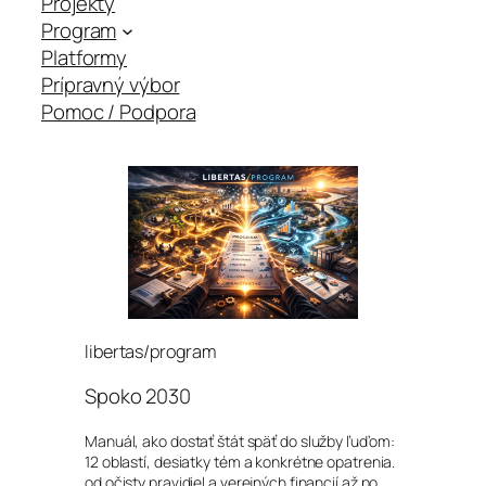
Projekty
Program
Platformy
Prípravný výbor
Pomoc / Podpora
libertas/program
Spoko 2030
Manuál, ako dostať štát späť do služby ľuďom:
12 oblastí, desiatky tém a konkrétne opatrenia.
od očisty pravidiel a verejných financií až po