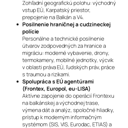
Zohľadní geografickú polohu: východný
vstup EÚ, Karpatský priestor,
prepojenie na Balkán a V4.
Posilnenie hraničnej a cudzineckej
polície
Personálne a technické posilnenie
útvarov zodpovedných za hranice a
migráciu: moderné vybavenie, drony,
termokamery, mobilné jednotky, výcvik
v oblasti práva EÚ, ľudských práv, práce
s traumou a rizikami.
Spolupráca s EÚ agentúrami
(Frontex, Europol, eu-LISA)
Aktívne zapojenie do operácií Frontexu
na balkánskej a východnej trase,
výmena dát a analýz, spoločné hliadky,
prístup k moderným informačným
systémom (SIS, VIS, Eurodac, ETIAS) a