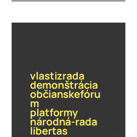
vlastizrada
demonštrácia
občianskefóru
m
platformy
národná-rada
libertas