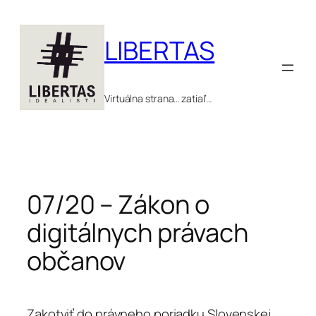
Prejsť
na
LIBERTAS
obsah
Virtuálna strana… zatiaľ…
07/20 – Zákon o
digitálnych právach
občanov
Zakotviť do právneho poriadku Slovenskej