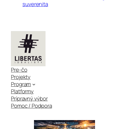
suverenita
Pre-čo
Projekty
Program
Platformy
Prípravný výbor
Pomoc / Podpora