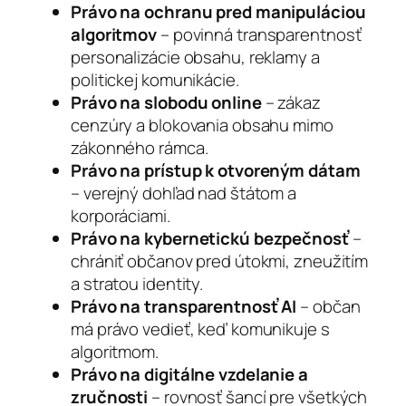
Právo na ochranu pred manipuláciou
algoritmov
– povinná transparentnosť
personalizácie obsahu, reklamy a
politickej komunikácie.
Právo na slobodu online
– zákaz
cenzúry a blokovania obsahu mimo
zákonného rámca.
Právo na prístup k otvoreným dátam
– verejný dohľad nad štátom a
korporáciami.
Právo na kybernetickú bezpečnosť
–
chrániť občanov pred útokmi, zneužitím
a stratou identity.
Právo na transparentnosť AI
– občan
má právo vedieť, keď komunikuje s
algoritmom.
Právo na digitálne vzdelanie a
zručnosti
– rovnosť šancí pre všetkých