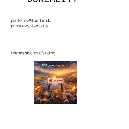
platformy@libertas.sk
prihlasky@libertas.sk
libertas.sk/crowdfunding