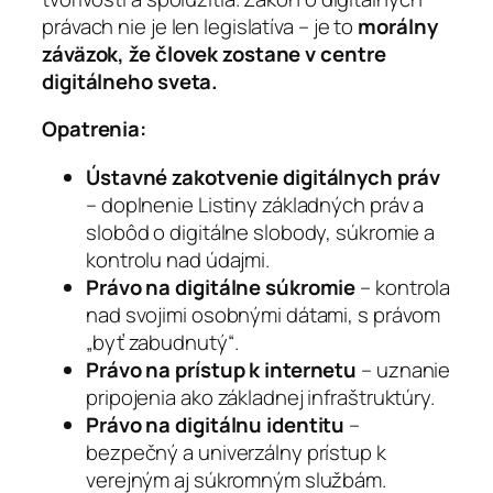
právach nie je len legislatíva – je to
morálny
záväzok, že človek zostane v centre
digitálneho sveta.
Opatrenia:
Ústavné zakotvenie digitálnych práv
– doplnenie Listiny základných práv a
slobôd o digitálne slobody, súkromie a
kontrolu nad údajmi.
Právo na digitálne súkromie
– kontrola
nad svojimi osobnými dátami, s právom
„byť zabudnutý“.
Právo na prístup k internetu
– uznanie
pripojenia ako základnej infraštruktúry.
Právo na digitálnu identitu
–
bezpečný a univerzálny prístup k
verejným aj súkromným službám.