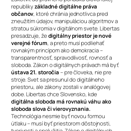
republiky
základné digitálne práva
občanov
, ktoré chránia jednotlivca pred
zneužitím údajov, manipuláciou algoritmov a
stratou súkromia v digitálnom svete. Libertas
presadzuje, že
digitálny priestor je nové
verejné fórum
, a preto musí podliehať
rovnakým princípom ako demokracia –
transparentnosť, spravodlivosť, rovnosť a
sloboda. Zákon o digitálnych právach má byť
ústava 21. storočia
– pre človeka, nie pre
stroje. Svet sa presunul do digitálneho
priestoru, ale zákony zostali v analógovej
dobe. Libertas chce Slovensko, kde
digitálna sloboda má rovnakú váhu ako
sloboda slova či vierovyznania.
Technológia nesmie byť novou formou
útlaku – musí byť priestorom dôstojnosti,
tvorivosti a spolužitia. Zákon o digitálnych