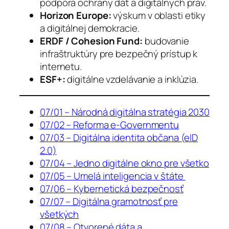
podpora ochrany dát a digitálnych práv.
Horizon Europe:
výskum v oblasti etiky
a digitálnej demokracie.
ERDF / Cohesion Fund:
budovanie
infraštruktúry pre bezpečný prístup k
internetu.
ESF+:
digitálne vzdelávanie a inklúzia.
07/01 – Národná digitálna stratégia 2030
07/02 – Reforma e-Governmentu
07/03 – Digitálna identita občana (eID
2.0)
07/04 – Jedno digitálne okno pre všetko
07/05 – Umelá inteligencia v štáte
07/06 – Kybernetická bezpečnosť
07/07 – Digitálna gramotnosť pre
všetkých
07/08 – Otvorené dáta a