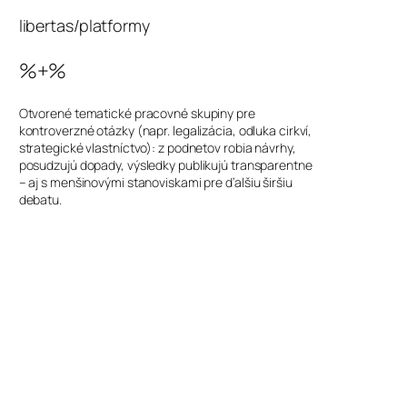
libertas/platformy
%+%
Otvorené tematické pracovné skupiny pre
kontroverzné otázky (napr. legalizácia, odluka cirkví,
strategické vlastníctvo): z podnetov robia návrhy,
posudzujú dopady, výsledky publikujú transparentne
– aj s menšinovými stanoviskami pre ďalšiu širšiu
debatu.