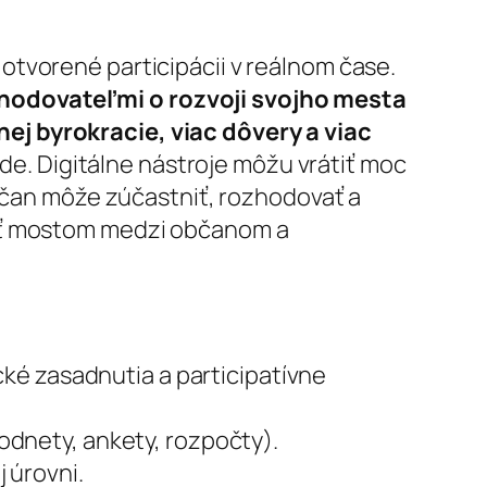
otvorené participácii v reálnom čase.
hodovateľmi o rozvoji svojho mesta
ej byrokracie, viac dôvery a viac
e. Digitálne nástroje môžu vrátiť moc
bčan môže zúčastniť, rozhodovať a
ť mostom medzi občanom a
cké zasadnutia a participatívne
dnety, ankety, rozpočty).
 úrovni.