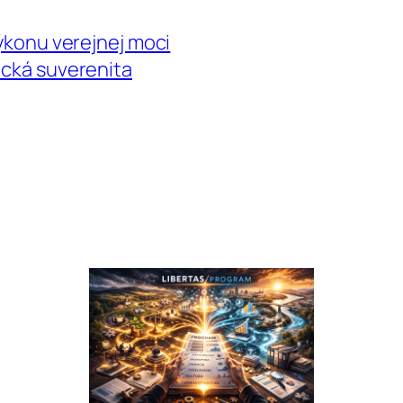
výkonu verejnej moci
ická suverenita