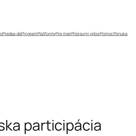
čo
Predsa dá
Program
Platformy
Pre mier
Prípravný výbor
Pomoc
Ponuka
ska participácia