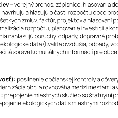
tiev
– verejný prenos, zápisnice, hlasovania d
 navrhujú a hlasujú o časti rozpočtu obce pro
šetkých zmlúv, faktúr, projektov a hlasovaní p
malizácia rozpočtu, plánovanie investícií a k
ia nahlasujú poruchy, odpady, dopravné prob
 ekologické dáta (kvalita ovzdušia, odpady, v
čná správa komunálnych informácií pre obce 
vosť):
posilnenie občianskej kontroly a dôvery
ernizácia obcí a rovnováha medzi mestami a 
):
prepojenie miestnych služieb so štátnymi po
epojenie ekologických dát s miestnymi rozhod