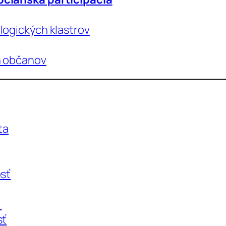
logických klastrov
h občanov
ta
osť
a
sť