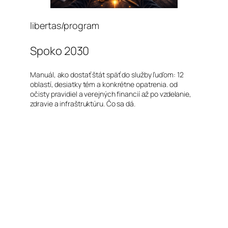
libertas/program
Spoko 2030
Manuál, ako dostať štát späť do služby ľuďom: 12
oblastí, desiatky tém a konkrétne opatrenia. od
očisty pravidiel a verejných financií až po vzdelanie,
zdravie a infraštruktúru. Čo sa dá.