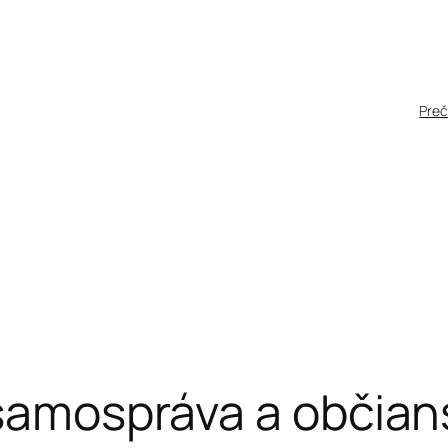
Pre
 samospráva a občian