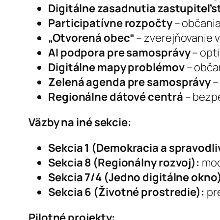
Digitálne zasadnutia zastupiteľs
Participatívne rozpočty
– občania
„Otvorená obec“
– zverejňovanie v
AI podpora pre samosprávy
– opti
Digitálne mapy problémov
– občan
Zelená agenda pre samosprávy
–
Regionálne dátové centrá
– bezpe
Väzby na iné sekcie:
Sekcia 1 (Demokracia a spravodli
Sekcia 8 (Regionálny rozvoj):
mod
Sekcia 7/4 (Jedno digitálne okno
Sekcia 6 (Životné prostredie):
pr
Pilotné projekty: