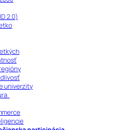
ID 2.0)
šetko
šetkých
ntnosť
 regióny
dlivosť
e univerzity
túra
ommerce
eligencie
bčianska participácia