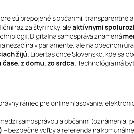
ktoré sú prepojené s občanmi, transparentné a 
ičmi raz za štyri roky, ale
aktívnymi spoluroz
chnológií. Digitálna samospráva znamená
men
 nezačína v parlamente, ale na obecnom úrad
ciach žijú.
Libertas chce Slovensko, kde sa o
 čase, z domu, zo srdca.
Technológia má by
právny rámec pre online hlasovanie, elektroni
medzi samosprávou a občanmi (oznámenia, po
)
– bezpečné voľby a referendá na komunálnej