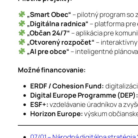
„Smart Obec“
– pilotný program so 
„Digitálna radnica“
– platforma pre 
„Občan 24/7“
– aplikácia pre komun
„Otvorený rozpočet“
– interaktívny
„AI pre obce“
– inteligentné plánova
Možné financovanie:
ERDF / Cohesion Fund:
digitalizác
Digital Europe Programme (DEP)
ESF+:
vzdelávanie úradníkov a zvyš
Horizon Europe:
výskum občianskej
07/01 – Národná digitálna stratégia