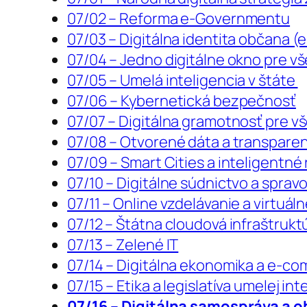
07/02 – Reforma e-Governmentu
07/03 – Digitálna identita občana (e
07/04 – Jedno digitálne okno pre v
07/05 – Umelá inteligencia v štáte
07/06 – Kybernetická bezpečnosť
07/07 – Digitálna gramotnosť pre v
07/08 – Otvorené dáta a transpare
07/09 – Smart Cities a inteligentné
07/10 – Digitálne súdnictvo a spravo
07/11 – Online vzdelávanie a virtuáln
07/12 – Štátna cloudová infraštruk
07/13 – Zelené IT
07/14 – Digitálna ekonomika a e-c
07/15 – Etika a legislatíva umelej int
07/16 – Digitálna samospráva a o