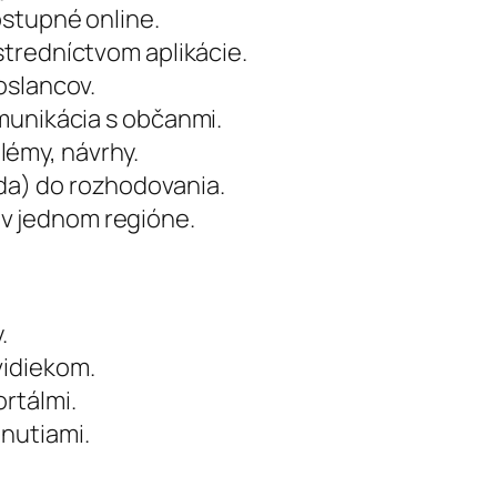
ostupné online.
stredníctvom aplikácie.
oslancov.
omunikácia s občanmi.
lémy, návrhy.
oda) do rozhodovania.
v jednom regióne.
.
vidiekom.
rtálmi.
nutiami.