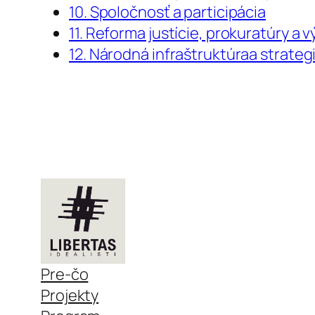
10. Spoločnosť a participácia
11. Reforma justície, prokuratúry a 
12. Národná infraštruktúraa strateg
Pre-čo
Projekty