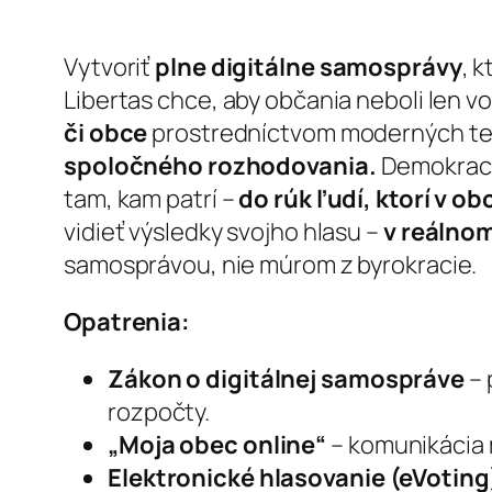
Vytvoriť
plne digitálne samosprávy
, 
Libertas chce, aby občania neboli len vol
či obce
prostredníctvom moderných te
spoločného rozhodovania.
Demokracia
tam, kam patrí –
do rúk ľudí, ktorí v ob
vidieť výsledky svojho hlasu –
v reálnom
samosprávou, nie múrom z byrokracie.
Opatrenia:
Zákon o digitálnej samospráve
– 
rozpočty.
„Moja obec online“
– komunikácia 
Elektronické hlasovanie (eVoting