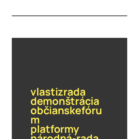
vlastizrada
demonštrácia
občianskefóru
m
platformy
národná-rada