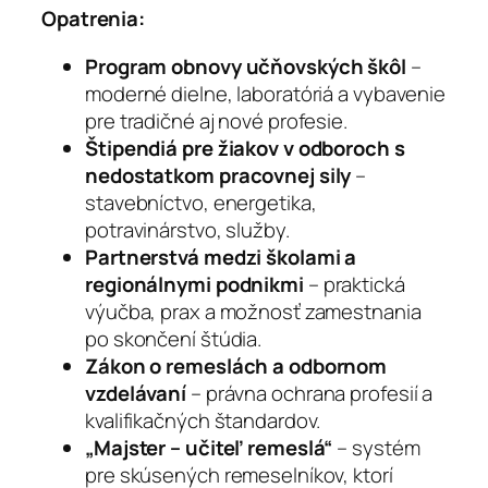
Opatrenia:
Program obnovy učňovských škôl
–
moderné dielne, laboratóriá a vybavenie
pre tradičné aj nové profesie.
Štipendiá pre žiakov v odboroch s
nedostatkom pracovnej sily
–
stavebníctvo, energetika,
potravinárstvo, služby.
Partnerstvá medzi školami a
regionálnymi podnikmi
– praktická
výučba, prax a možnosť zamestnania
po skončení štúdia.
Zákon o remeslách a odbornom
vzdelávaní
– právna ochrana profesií a
kvalifikačných štandardov.
„Majster – učiteľ remeslá“
– systém
pre skúsených remeselníkov, ktorí