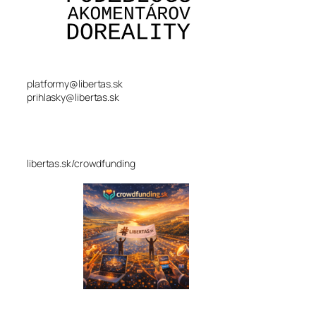
platformy@libertas.sk
prihlasky@libertas.sk
libertas.sk/crowdfunding