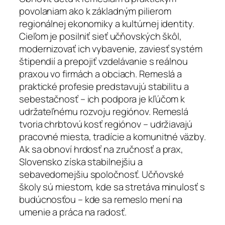
povolaniam ako k základným pilierom
regionálnej ekonomiky a kultúrnej identity.
Cieľom je posilniť sieť učňovských škôl,
modernizovať ich vybavenie, zaviesť systém
štipendií a prepojiť vzdelávanie s reálnou
praxou vo firmách a obciach. Remeslá a
praktické profesie predstavujú stabilitu a
sebestačnosť – ich podpora je kľúčom k
udržateľnému rozvoju regiónov. Remeslá
tvoria chrbtovú kosť regiónov – udržiavajú
pracovné miesta, tradície a komunitné väzby.
Ak sa obnoví hrdosť na zručnosť a prax,
Slovensko získa stabilnejšiu a
sebavedomejšiu spoločnosť. Učňovské
školy sú miestom, kde sa stretáva minulosť s
budúcnosťou – kde sa remeslo mení na
umenie a práca na radosť.