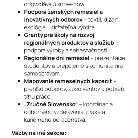
odovzdávajú know-how.
Podpora ženských remesiel a
inovatívnych odborov
– textil, dizajn,
ekológia, udržateľná výroba.
Granty pre školy na rozvoj
regionálnych produktov a služieb
–
podpora výroby a sebestačnosti.
Regionálne dni remesiel
– prezentácie
študentov a prepojenie s komunitami a
samosprávami.
Mapovanie remeselných kapacít
–
prehľad odborov, absolventov a potrieb
trhu práce.
„Zručné Slovensko“
– koordinácia
odborného vzdelávania, praxe a
kariérneho poradenstva.
Väzby na iné sekcie: