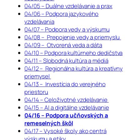
04/05 – Duálne vzdelávanie a prax
04/06 – Podpora jazykového
vzdelávania
04/07 – Podpora vedy a výskumu
04/08 – Prepojenie vedy a priemyslu
04/09 – Otvorená veda a dáta
04/10 – Podpora kultúrneho dedičstva
04/11 – Slobodná kultúra a médiá
04/12 – Regionálna kultúra a kreatívny
priemysel
04/13 – Investícia do verejného
priestoru
04/14 – Celoživotné vzdelávanie
04/15 – AI a digitálne vzdelávanie
04/16 – Podpora učňovských a
remeselných škôl
04/17 – Vysoké školy ako centrá
výskumu a etiky