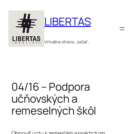
Prejsť
na
LIBERTAS
obsah
Virtuálna strana… zatiaľ…
04/16 – Podpora
učňovských a
remeselných škôl
Obnoviť úctu k remeslám a praktickým