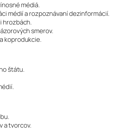
rínosné médiá.
ráci médií a rozpoznávaní dezinformácií.
i hrozbách.
 názorových smerov.
 a koprodukcie.
ho štátu.
édií.
rbu.
v a tvorcov.