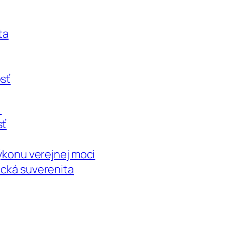
ta
osť
a
sť
výkonu verejnej moci
ická suverenita