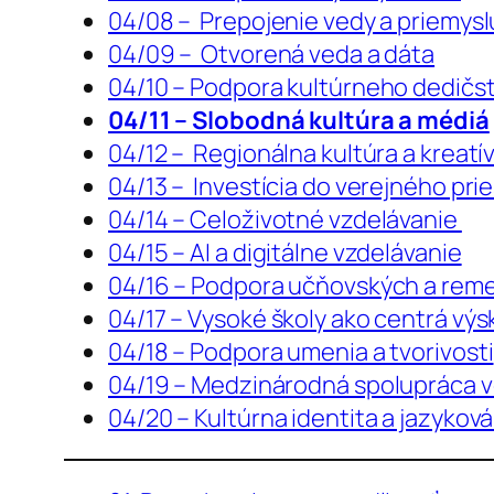
04/08 – Prepojenie vedy a priemys
04/09 – Otvorená veda a dáta
04/10 – Podpora kultúrneho dedičs
04/11 – Slobodná kultúra a médiá
04/12 – Regionálna kultúra a kreatí
04/13 – Investícia do verejného pri
04/14 – Celoživotné vzdelávanie
04/15 – AI a digitálne vzdelávanie
04/16 – Podpora učňovských a reme
04/17 – Vysoké školy ako centrá výs
04/18 – Podpora umenia a tvorivosti
04/19 – Medzinárodná spolupráca vo
04/20 – Kultúrna identita a jazykov