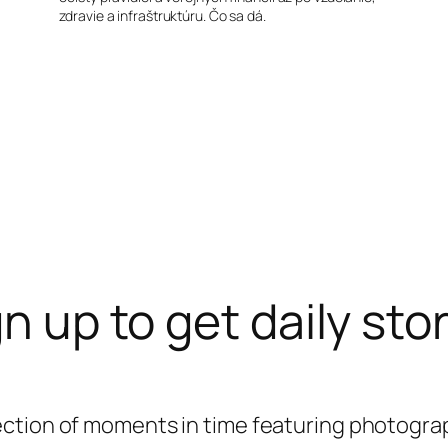
zdravie a infraštruktúru. Čo sa dá.
n up to get daily sto
ection of moments in time featuring photograp