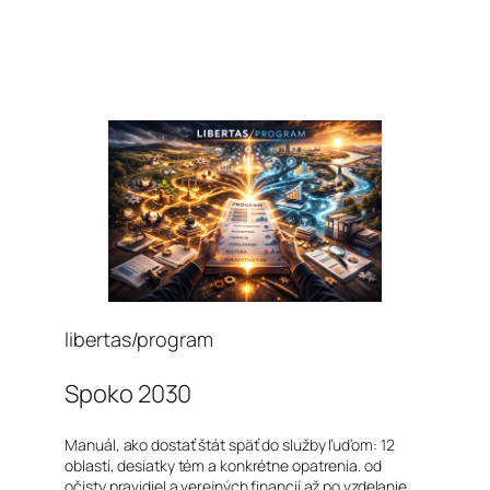
libertas/program
Spoko 2030
Manuál, ako dostať štát späť do služby ľuďom: 12
oblastí, desiatky tém a konkrétne opatrenia. od
očisty pravidiel a verejných financií až po vzdelanie,