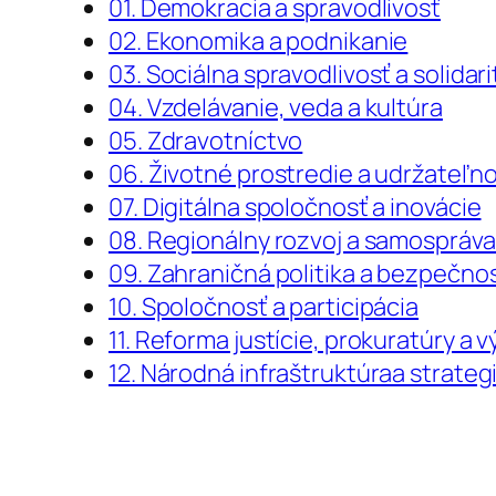
01. Demokracia a spravodlivosť
02. Ekonomika a podnikanie
03. Sociálna spravodlivosť a solidari
04. Vzdelávanie, veda a kultúra
05. Zdravotníctvo
06. Životné prostredie a udržateľn
07. Digitálna spoločnosť a inovácie
08. Regionálny rozvoj a samospráv
09. Zahraničná politika a bezpečno
10. Spoločnosť a participácia
11. Reforma justície, prokuratúry a 
12. Národná infraštruktúraa strateg