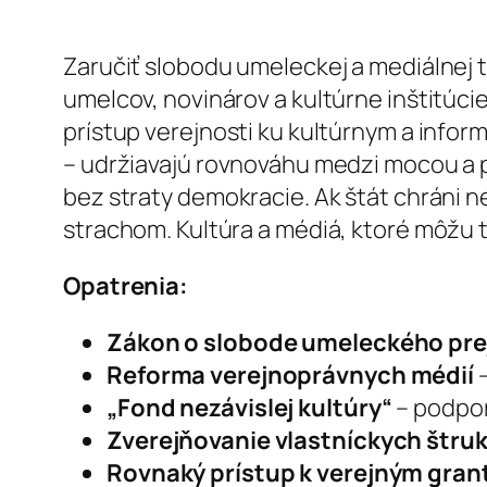
Zaručiť slobodu umeleckej a mediálnej t
umelcov, novinárov a kultúrne inštitúci
prístup verejnosti ku kultúrnym a info
– udržiavajú rovnováhu medzi mocou a 
bez straty demokracie. Ak štát chráni ne
strachom. Kultúra a médiá, ktoré môžu t
Opatrenia:
Zákon o slobode umeleckého pre
Reforma verejnoprávnych médií
–
„Fond nezávislej kultúry“
– podpor
Zverejňovanie vlastníckych štruk
Rovnaký prístup k verejným gra