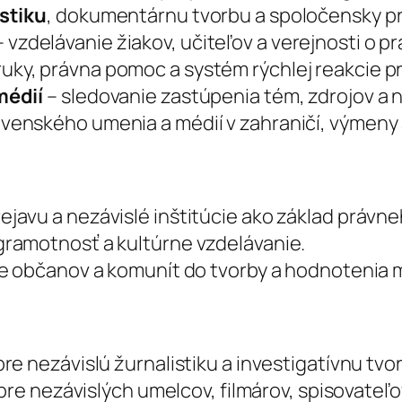
stiku
, dokumentárnu tvorbu a spoločensky p
 vzdelávanie žiakov, učiteľov a verejnosti o p
uky, právna pomoc a systém rýchlej reakcie pr
médií
– sledovanie zastúpenia tém, zdrojov a
venského umenia a médií v zahraničí, výmeny
ejavu a nezávislé inštitúcie ako základ právne
ramotnosť a kultúrne vzdelávanie.
e občanov a komunít do tvorby a hodnotenia m
re nezávislú žurnalistiku a investigatívnu tvo
 pre nezávislých umelcov, filmárov, spisovateľo