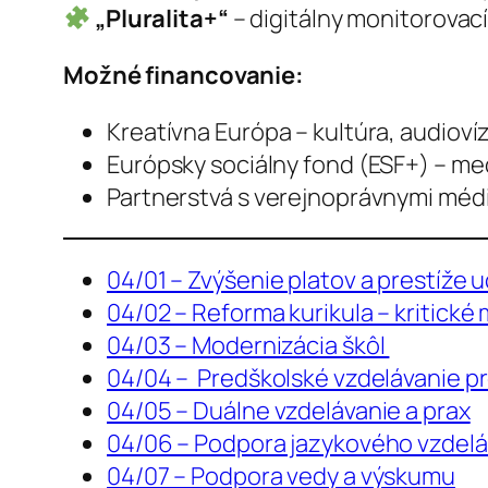
„Pluralita+“
– digitálny monitorovac
Možné financovanie:
Kreatívna Európa – kultúra, audiovíz
Európsky sociálny fond (ESF+) – me
Partnerstvá s verejnoprávnymi médi
04/01 – Zvýšenie platov a prestíže u
04/02 – Reforma kurikula – kritické
04/03 – Modernizácia škôl
04/04 – Predškolské vzdelávanie pr
04/05 – Duálne vzdelávanie a prax
04/06 – Podpora jazykového vzdelá
04/07 – Podpora vedy a výskumu