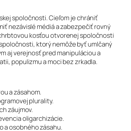
kej spoločnosti. Cieľom je chrániť
lniť nezávislé médiá a zabezpečiť rovný
 chrbtovou kosťou otvorenej spoločnosti
spoločnosti, ktorý nemôže byť umlčaný
tým aj verejnosť pred manipuláciou a
tii, populizmu a moci bez zrkadla.
rou a zásahom.
gramovej plurality.
ch záujmov.
vencia oligarchizácie.
ho a osobného zásahu.