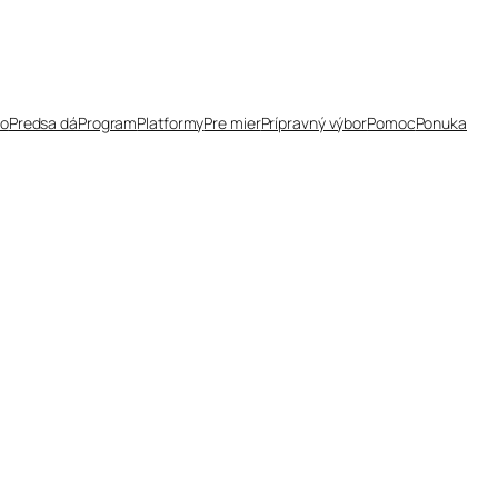
čo
Predsa dá
Program
Platformy
Pre mier
Prípravný výbor
Pomoc
Ponuka