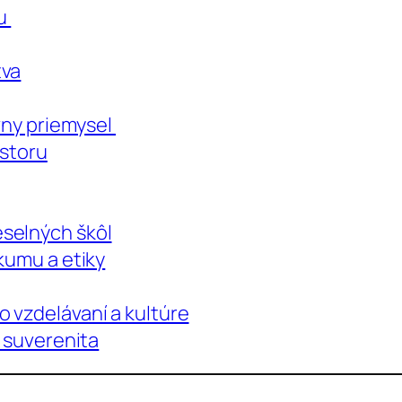
lu
tva
vny priemysel
estoru
selných škôl
kumu a etiky
 vzdelávaní a kultúre
á suverenita