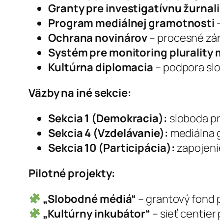
Granty pre investigatívnu žurnali
Program mediálnej gramotnosti
–
Ochrana novinárov
– procesné zár
Systém pre monitoring plurality 
Kultúrna diplomacia
– podpora slo
Väzby na iné sekcie:
Sekcia 1 (Demokracia):
sloboda pr
Sekcia 4 (Vzdelávanie):
mediálna g
Sekcia 10 (Participácia):
zapojeni
Pilotné projekty:
„Slobodné médiá“
– grantový fond p
„Kultúrny inkubátor“
– sieť centier