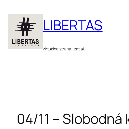
Prejsť
na
LIBERTAS
obsah
Virtuálna strana… zatiaľ…
04/11 – Slobodná 