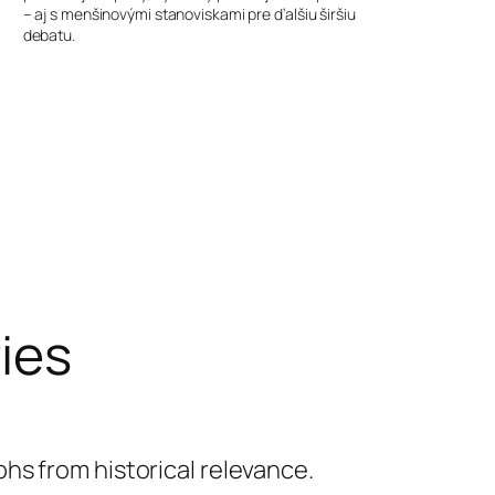
– aj s menšinovými stanoviskami pre ďalšiu širšiu
debatu.
ries
hs from historical relevance.