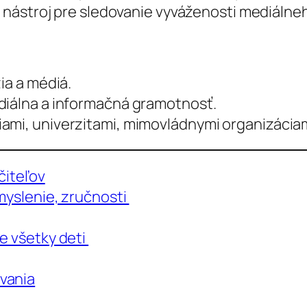
í nástroj pre sledovanie vyváženosti mediálneh
ia a médiá.
diálna a informačná gramotnosť.
ami, univerzitami, mimovládnymi organizáciam
čiteľov
 myslenie, zručnosti
e všetky deti
vania