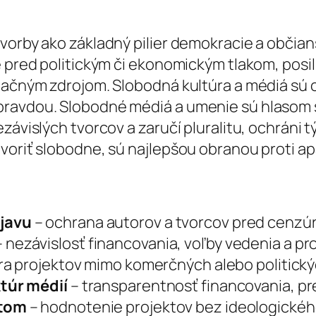
vorby ako základný pilier demokracie a občians
e pred politickým či ekonomickým tlakom, posi
rmačným zdrojom. Slobodná kultúra a médiá sú
pravdou. Slobodné médiá a umenie sú hlasom 
závislých tvorcov a zaručí pluralitu, ochráni 
voriť slobodne, sú najlepšou obranou proti apa
javu
– ochrana autorov a tvorcov pred cenzú
 nezávislosť financovania, voľby vedenia a pro
a projektov mimo komerčných alebo politický
túr médií
– transparentnosť financovania, pre
ntom
– hodnotenie projektov bez ideologické