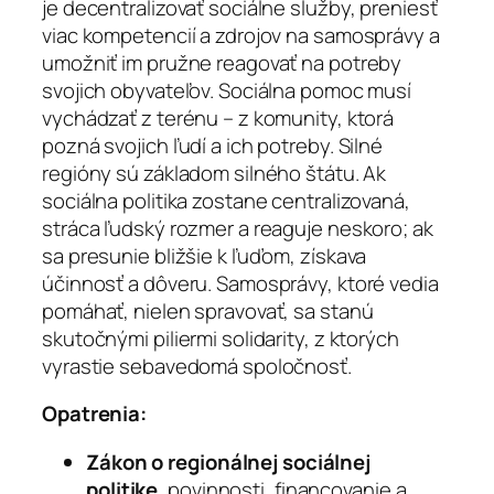
je decentralizovať sociálne služby, preniesť
viac kompetencií a zdrojov na samosprávy a
umožniť im pružne reagovať na potreby
svojich obyvateľov. Sociálna pomoc musí
vychádzať z terénu – z komunity, ktorá
pozná svojich ľudí a ich potreby. Silné
regióny sú základom silného štátu. Ak
sociálna politika zostane centralizovaná,
stráca ľudský rozmer a reaguje neskoro; ak
sa presunie bližšie k ľuďom, získava
účinnosť a dôveru. Samosprávy, ktoré vedia
pomáhať, nielen spravovať, sa stanú
skutočnými piliermi solidarity, z ktorých
vyrastie sebavedomá spoločnosť.
Opatrenia:
Zákon o regionálnej sociálnej
politike
, povinnosti, financovanie a