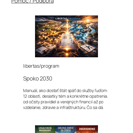
Pomoc / Podpora
libertas/program
Spoko 2030
Manuál, ako dostať štát späť do služby ľuďom:
12 oblastí, desiatky tém a konkrétne opatrenia.
od očisty pravidiel a verejných financií až po
vzdelanie, zdravie a infraštruktúru. Čo sa dá.