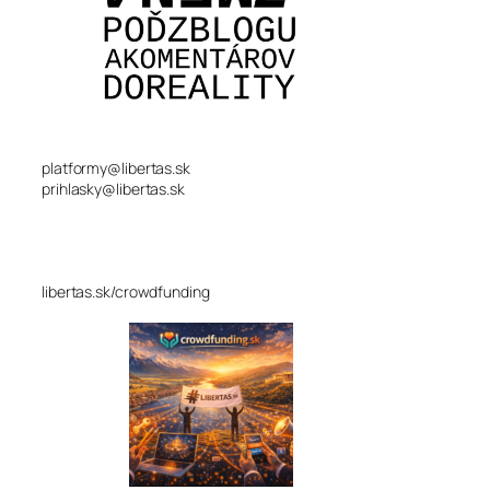
platformy@libertas.sk
prihlasky@libertas.sk
libertas.sk/crowdfunding