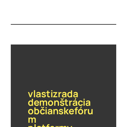
vlastizrada
demonštrácia
občianskefóru
m