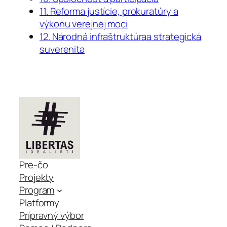
11. Reforma justície, prokuratúry a
výkonu verejnej moci
12. Národná infraštruktúraa strategická
suverenita
Pre-čo
Projekty
Program
Platformy
Prípravný výbor