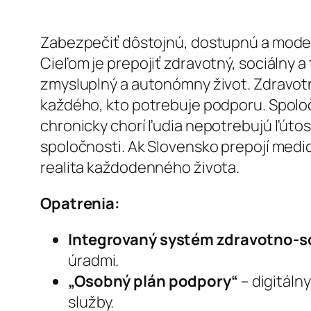
Zabezpečiť dôstojnú, dostupnú a modern
Cieľom je prepojiť zdravotný, sociálny 
zmysluplný a autonómny život. Zdravot
každého, kto potrebuje podporu. Spoloč
chronicky chorí ľudia nepotrebujú ľútos
spoločnosti. Ak Slovensko prepojí medicí
realita každodenného života.
Opatrenia:
Integrovaný systém zdravotno-soc
úradmi.
„Osobný plán podpory“
– digitáln
služby.