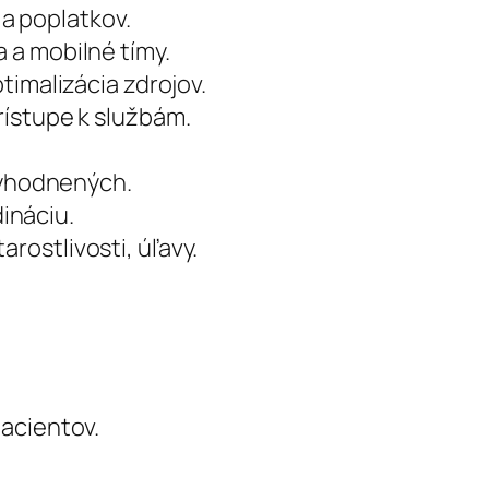
 a poplatkov.
a a mobilné tímy.
timalizácia zdrojov.
rístupe k službám.
výhodnených.
ináciu.
arostlivosti, úľavy.
pacientov.