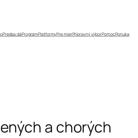
čo
Predsa dá
Program
Platformy
Pre mier
Prípravný výbor
Pomoc
Ponuka
nených a chorých