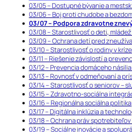
03/05 – Dostupné bývanie a mestská
03/06 – Boj proti chudobe a bezd
03/07 – Podpora zdravotne zne
03/08 – Starostlivosť o deti, mládež
03/09 – Ochrana detí pred zneuží
03/10 – Starostlivosť o rodiny v kríz
03/11 – Riešenie závislostí a preven
03/12 – Prevencia domáceho násili
03/13 – Rovnosť v odmeňovaní a prí
03/14 – Starostlivosť o seniorov – s
03/15 – Zdravotno-sociálna integrá
03/16 – Regionálna sociálna politika
03/17 – Digitálna inklúzia a techno
03/18 – Ochrana práv spotrebiteľov
03/19 – Sociálne inovácie a spolup