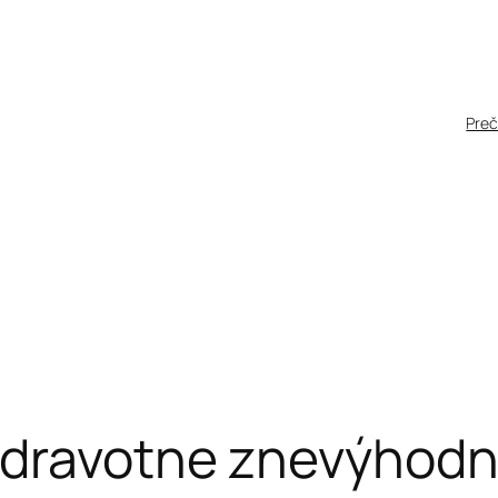
Pre
zdravotne znevýhod