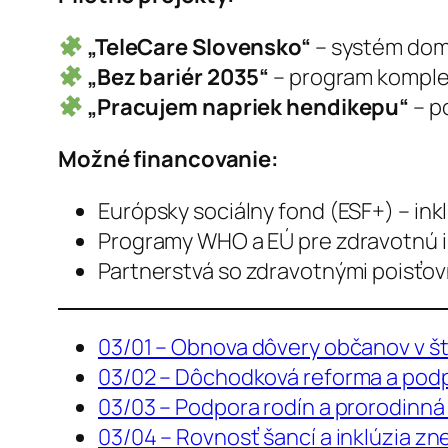
„TeleCare Slovensko“
– systém domá
„Bez bariér 2035“
– program komplex
„Pracujem napriek hendikepu“
– p
Možné financovanie:
Európsky sociálny fond (ESF+) – inkl
Programy WHO a EÚ pre zdravotnú in
Partnerstvá so zdravotnými poisťo
03/01 – Obnova dôvery občanov v št
03/02 – Dôchodková reforma a pod
03/03 – Podpora rodín a prorodinná 
03/04 – Rovnosť šancí a inklúzia 