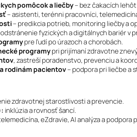
ckych pomôcok a liečby
– bez čakacích lehôt
sť
– asistenti, terénni pracovníci, telemedicín
osti
– predikcia potrieb, monitoring liečby a op
 odstránenie fyzických a digitálnych bariér v p
rogramy
pre ľudí po úrazoch a chorobách.
necké programy
pri prijímaní zdravotne zne
ntov
, zastreší poradenstvo, prevenciu a koord
ra rodinám pacientov
– podpora pri liečbe a st
nie zdravotnej starostlivosti a prevencie.
):
inklúzia a rovnosť šancí.
elemedicína, eZdravie, AI analýza a podpora 