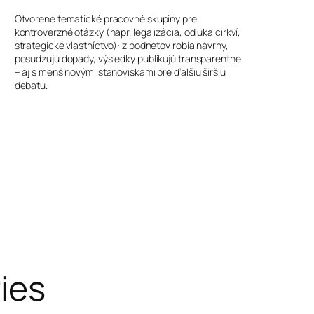
Otvorené tematické pracovné skupiny pre
kontroverzné otázky (napr. legalizácia, odluka cirkví,
strategické vlastníctvo): z podnetov robia návrhy,
posudzujú dopady, výsledky publikujú transparentne
– aj s menšinovými stanoviskami pre ďalšiu širšiu
debatu.
ries