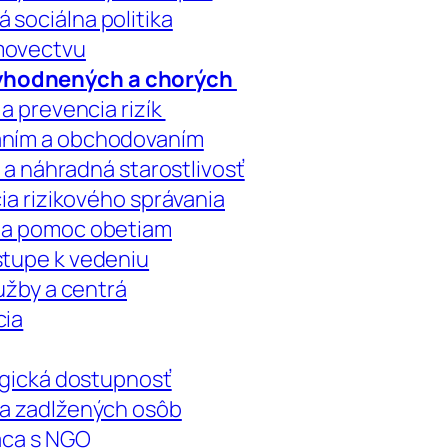
 sociálna politika
omovectvu
výhodnených a chorých
 a prevencia rizík
vaním a obchodovaním
e a náhradná starostlivosť
cia rizikového správania
a a pomoc obetiam
stupe k vedeniu
lužby a centrá
cia
logická dostupnosť
 a zadlžených osôb
ráca s NGO