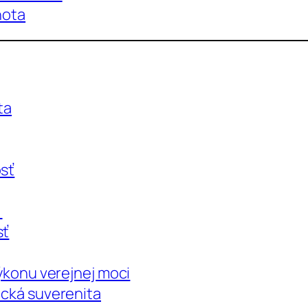
nota
ta
osť
a
sť
výkonu verejnej moci
ická suverenita