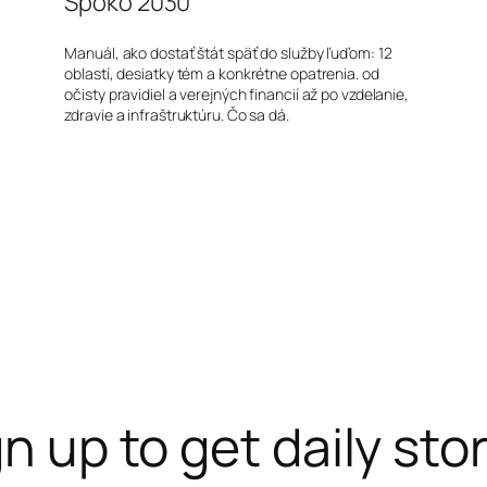
Spoko 2030
Manuál, ako dostať štát späť do služby ľuďom: 12
oblastí, desiatky tém a konkrétne opatrenia. od
očisty pravidiel a verejných financií až po vzdelanie,
zdravie a infraštruktúru. Čo sa dá.
n up to get daily sto