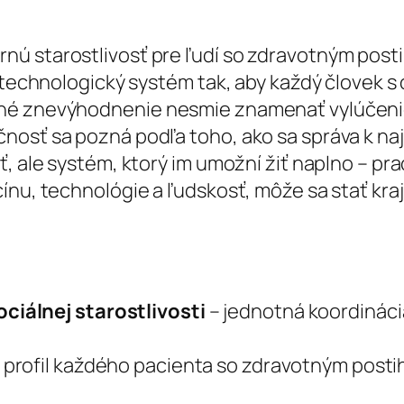
ú starostlivosť pre ľudí so zdravotným post
a technologický systém tak, aby každý človek 
né znevýhodnenie nesmie znamenať vylúčenie 
nosť sa pozná podľa toho, ako sa správa k n
ť, ale systém, ktorý im umožní žiť naplno – pr
nu, technológie a ľudskosť, môže sa stať krajin
iálnej starostlivosti
– jednotná koordináci
y profil každého pacienta so zdravotným post