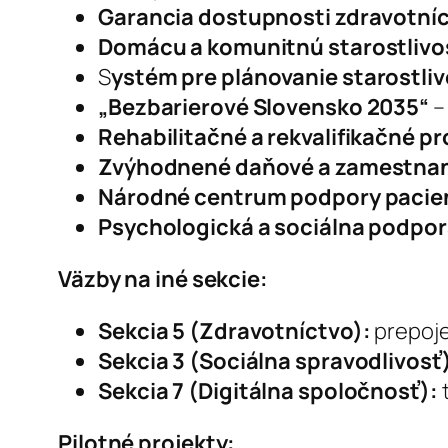
Garancia dostupnosti zdravotní
Domácu a komunitnú starostlivo
S
ystém pre plánovanie starostliv
„Bezbarierové Slovensko 2035“
–
Rehabilitačné a rekvalifikačné p
Zvýhodnené daňové a zamestna
Národné centrum podpory pacie
Psychologická a sociálna podpo
Väzby na iné sekcie:
Sekcia 5 (Zdravotníctvo):
prepoje
Sekcia 3 (Sociálna spravodlivosť
Sekcia 7 (Digitálna spoločnosť):
t
Pilotné projekty: