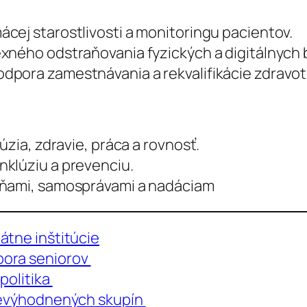
cej starostlivosti a monitoringu pacientov.
ného odstraňovania fyzických a digitálnych b
odpora zamestnávania a rekvalifikácie zdrav
úzia, zdravie, práca a rovnosť.
klúziu a prevenciu.
vňami, samosprávami a nadáciam
átne inštitúcie
pora seniorov
politika
znevýhodnených skupín