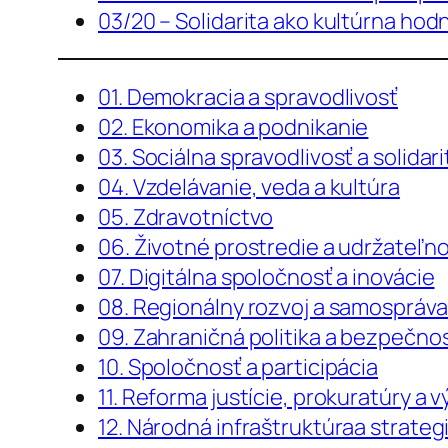
03/20 – Solidarita ako kultúrna hod
01. Demokracia a spravodlivosť
02. Ekonomika a podnikanie
03. Sociálna spravodlivosť a solidari
04. Vzdelávanie, veda a kultúra
05. Zdravotníctvo
06. Životné prostredie a udržateľn
07. Digitálna spoločnosť a inovácie
08. Regionálny rozvoj a samospráv
09. Zahraničná politika a bezpečno
10. Spoločnosť a participácia
11. Reforma justície, prokuratúry a 
12. Národná infraštruktúraa strateg