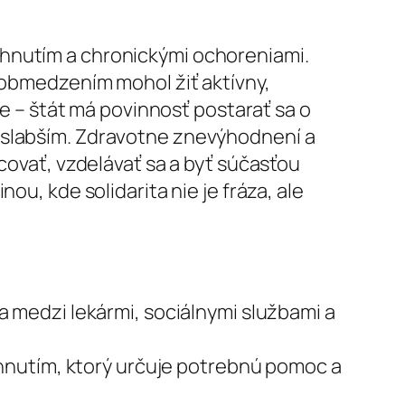
ihnutím a chronickými ochoreniami.
s obmedzením mohol žiť aktívny,
– štát má povinnosť postarať sa o
ajslabším. Zdravotne znevýhodnení a
acovať, vzdelávať sa a byť súčasťou
ou, kde solidarita nie je fráza, ale
a medzi lekármi, sociálnymi službami a
ihnutím, ktorý určuje potrebnú pomoc a