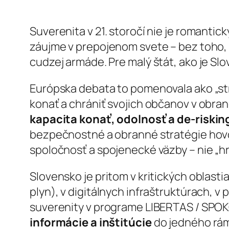
Suverenita v 21. storočí nie je romanti
záujme v prepojenom svete – bez toho, 
cudzej armáde. Pre malý štát, ako je Sl
Európska debata to pomenovala ako „str
konať a chrániť svojich občanov v obra
kapacita konať, odolnosť a de-riskin
bezpečnostné a obranné stratégie hovo
spoločnosť a spojenecké väzby – nie „h
Slovensko je pritom v kritických oblasti
plyn), v digitálnych infraštruktúrach, v
suverenity v programe LIBERTAS / SPOK
informácie a inštitúcie
do jedného rám