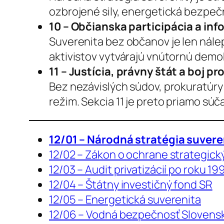
ozbrojené sily, energetická bezpeč
10 – Občianska participácia a inf
Suverenita bez občanov je len nálep
aktivistov vytvárajú vnútornú demo
11 – Justícia, právny štát a boj pr
Bez nezávislých súdov, prokuratúry a
režim. Sekcia 11 je preto priamo sú
12/01 – Národná stratégia suvere
12/02 – Zákon o ochrane strategic
12/03 – Audit privatizácií po roku 19
12/04 – Štátny investičný fond SR
12/05 – Energetická suverenita
12/06 – Vodná bezpečnosť Slovens