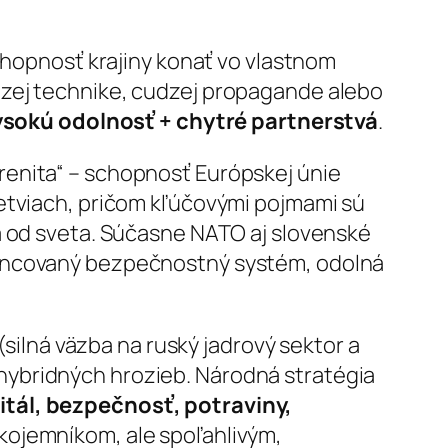
schopnosť krajiny konať vo vlastnom
dzej technike, cudzej propagande alebo
ysokú odolnosť + chytré partnerstvá
.
renita“ – schopnosť Európskej únie
vetviach, pričom kľúčovými pojmami sú
sa od sveta. Súčasne NATO aj slovenské
nancovaný bezpečnostný systém, odolná
(silná väzba na ruský jadrový sektor a
 a hybridných hrozieb. Národná stratégia
itál, bezpečnosť, potraviny,
kojemníkom, ale spoľahlivým,