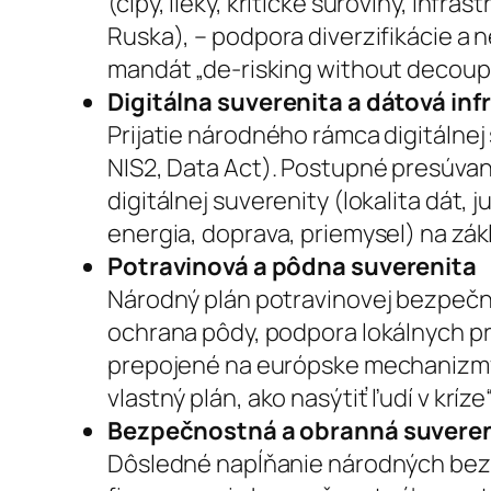
(čipy, lieky, kritické suroviny, inf
Ruska), – podpora diverzifikácie a
mandát „de-risking without decoupl
Digitálna suverenita a dátová inf
Prijatie národného rámca digitálnej
NIS2, Data Act). Postupné presúvani
digitálnej suverenity (lokalita dát
energia, doprava, priemysel) na zá
Potravinová a pôdna suverenita
Národný plán potravinovej bezpečn
ochrana pôdy, podpora lokálnych pr
prepojené na európske mechanizmy.
vlastný plán, ako nasýtiť ľudí v kríze“
Bezpečnostná a obranná suveren
Dôsledné napĺňanie národných bezp