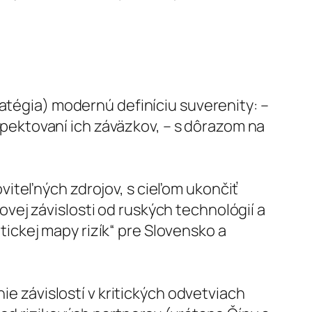
tégia) modernú definíciu suverenity: –
pektovaní ich záväzkov, – s dôrazom na
oviteľných zdrojov, s cieľom ukončiť
ovej závislosti od ruských technológií a
ickej mapy rizík“ pre Slovensko a
 závislostí v kritických odvetviach