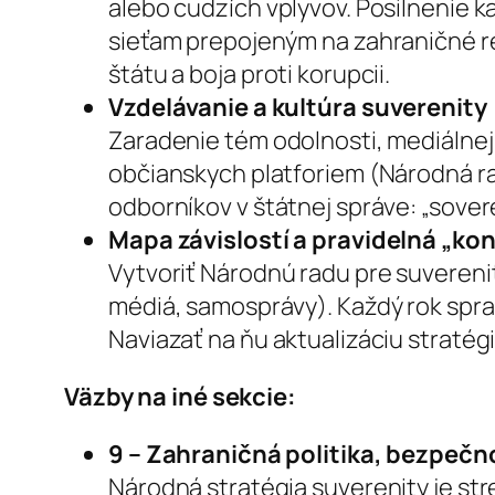
alebo cudzích vplyvov. Posilnenie k
sieťam prepojeným na zahraničné r
štátu a boja proti korupcii.
Vzdelávanie a kultúra suverenity
Zaradenie tém odolnosti, mediálnej
občianskych platforiem (Národná ra
odborníkov v štátnej správe: „sovere
Mapa závislostí a pravidelná „kon
Vytvoriť Národnú radu pre suverenit
médiá, samosprávy). Každý rok spraco
Naviazať na ňu aktualizáciu stratégií 
Väzby na iné sekcie:
9 – Zahraničná politika, bezpečn
Národná stratégia suverenity je str