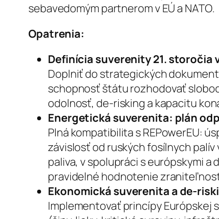
sebavedomým partnerom v EÚ a NATO.
Opatrenia:
Definícia suverenity 21. storočia 
Doplniť do strategických dokument
schopnosť štátu rozhodovať slobodn
odolnosť, de-risking a kapacitu kona
Energetická suverenita: plán odp
Plná kompatibilita s REPowerEU: úsp
závislosť od ruských fosílnych palí
paliva, v spolupráci s európskymi a
pravidelné hodnotenie zraniteľnost
Ekonomická suverenita a de-risk
Implementovať princípy Európskej s