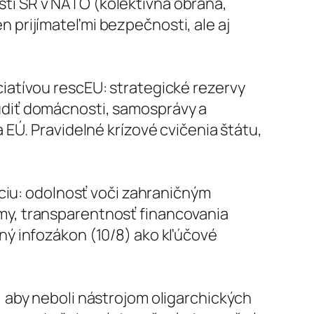
sti SR v NATO (kolektívna obrana,
n prijímateľmi bezpečnosti, ale aj
ciatívou rescEU: strategické rezervy
budiť domácnosti, samosprávy a
 EÚ. Pravidelné krízové cvičenia štátu,
iu: odolnosť voči zahraničným
amy, transparentnosť financovania
tný infozákon (10/8) ako kľúčové
, aby neboli nástrojom oligarchických