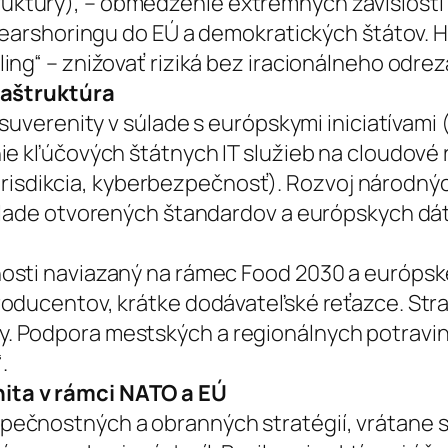
raštruktúry), – obmedzenie extrémnych závislost
 nearshoringu do EÚ a demokratických štátov.
ing“ – znižovať riziká bez iracionálneho odre
raštruktúra
 suverenity v súlade s európskymi iniciatívam
e kľúčových štátnych IT služieb na cloudové ri
, jurisdikcia, kyberbezpečnosť). Rozvoj národn
klade otvorených štandardov a európskych dát
osti naviazaný na rámec Food 2030 a európske
oducentov, krátke dodávateľské reťazce. Str
 Podpora mestských a regionálnych potravinov
.
ita v rámci NATO a EÚ
ečnostných a obranných stratégií, vrátane s