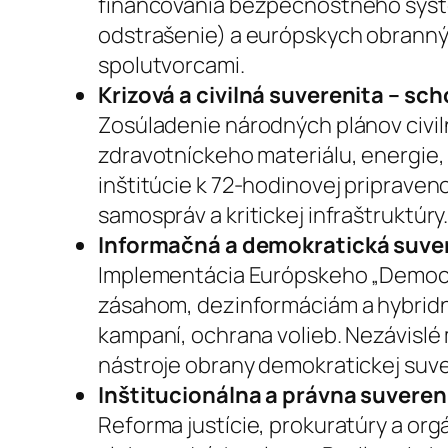
financovania bezpečnostného systém
odstrašenie) a európskych obranných
spolutvorcami.
Krizová a civilná suverenita – s
Zosúladenie národných plánov civiln
zdravotníckeho materiálu, energie,
inštitúcie k 72-hodinovej pripraveno
samospráv a kritickej infraštruktúry
Informačná a demokratická suve
Implementácia Európskeho „Democra
zásahom, dezinformáciám a hybridný
kampaní, ochrana volieb. Nezávislé 
nástroje obrany demokratickej suve
Inštitucionálna a právna suveren
Reforma justície, prokuratúry a org