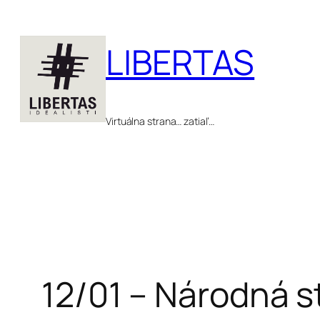
Prejsť
na
LIBERTAS
obsah
Virtuálna strana… zatiaľ…
12/01 – Národná s