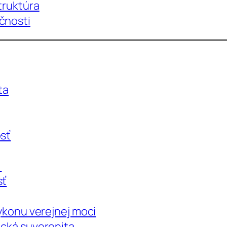
truktúra
čnosti
ta
osť
a
sť
výkonu verejnej moci
ická suverenita