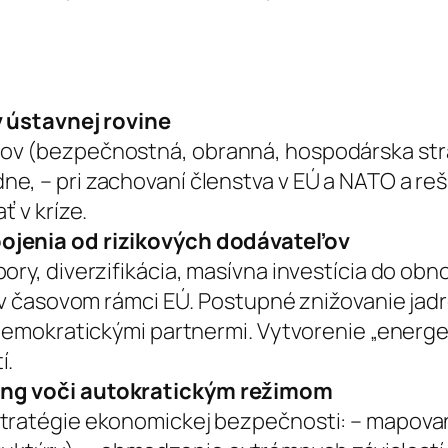
v ústavnej rovine
ov (bezpečnostná, obranná, hospodárska stra
e, – pri zachovaní členstva v EÚ a NATO a reš
ť v kríze.
ojenia od rizikových dodávateľov
ory, diverzifikácia, masívna investícia do obn
v v časovom rámci EÚ. Postupné znižovanie jadr
 demokratickými partnermi. Vytvorenie „energet
í.
ing voči autokratickým režimom
tratégie ekonomickej bezpečnosti: – mapovanie