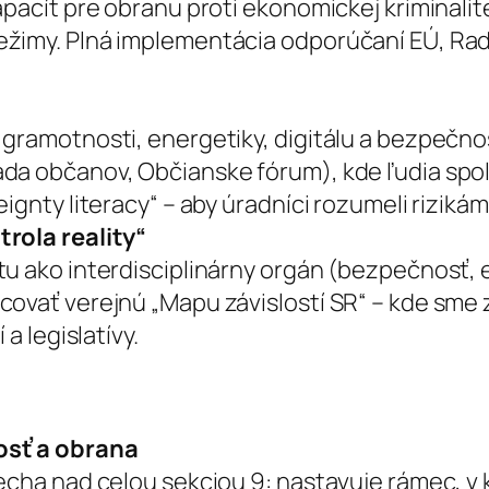
apacít pre obranu proti ekonomickej kriminali
ežimy. Plná implementácia odporúčaní EÚ, Rad
 gramotnosti, energetiky, digitálu a bezpečno
da občanov, Občianske fórum), kde ľudia spol
ignty literacy“ – aby úradníci rozumeli rizikám
trola reality“
u ako interdisciplinárny orgán (bezpečnosť, e
vať verejnú „Mapu závislostí SR“ – kde sme zra
a legislatívy.
osť a obrana
echa nad celou sekciou 9: nastavuje rámec, v 