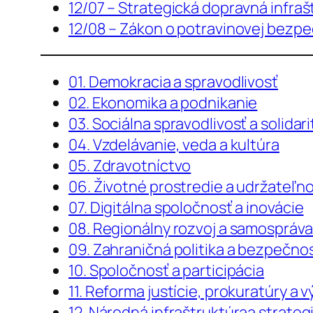
12/07 – Strategická dopravná infraš
12/08 – Zákon o potravinovej bezpe
01. Demokracia a spravodlivosť
02. Ekonomika a podnikanie
03. Sociálna spravodlivosť a solidari
04. Vzdelávanie, veda a kultúra
05. Zdravotníctvo
06. Životné prostredie a udržateľn
07. Digitálna spoločnosť a inovácie
08. Regionálny rozvoj a samospráv
09. Zahraničná politika a bezpečno
10. Spoločnosť a participácia
11. Reforma justície, prokuratúry a 
12. Národná infraštruktúraa strateg