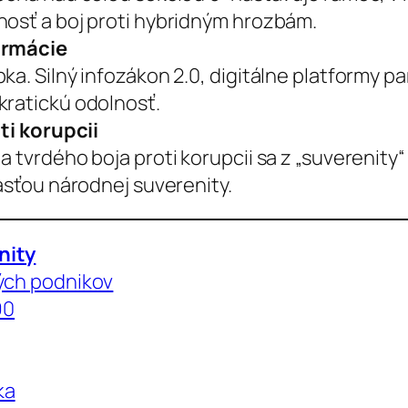
nosť a boj proti hybridným hrozbám.
ormácie
ka. Silný infozákon 2.0, digitálne platformy p
kratickú odolnosť.
oti korupcii
 tvrdého boja proti korupcii sa z „suverenity“
časťou národnej suverenity.
nity
kých podnikov
90
ka