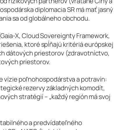
í od rizikových partnerov (vrátane Číny a
 Hospodárska diplomacia SR má mať jasný
zania sa od globálneho obchodu.
i (Gaia-X, Cloud Sovereignty Framework,
ešenia, ktoré spĺňajú kritériá európskej
ých dátových priestorov (zdravotníctvo,
ových priestorov.
 vízie poľnohospodárstva a potravín:
ategické rezervy základných komodít,
ých stratégií – „každý región má svoj
tabilného a predvídateľného