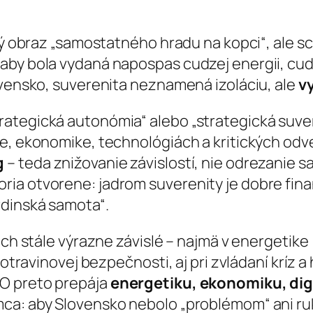
cký obraz „samostatného hradu na kopci“, ale 
aby bola vydaná napospas cudzej energii, cu
ovensko, suverenita neznamená izoláciu, ale
v
ategická autonómia“ alebo „strategická suve
ne, ekonomike, technológiách a kritických od
g
– teda znižovanie závislostí, nie odrezanie 
ria otvorene: jadrom suverenity je dobre fi
rdinská samota“.
ach stále výrazne závislé – najmä v energetike 
 potravinovej bezpečnosti, aj pri zvládaní kríz
O preto prepája
energetiku, ekonomiku, dig
ca: aby Slovensko nebolo „problémom“ ani ru