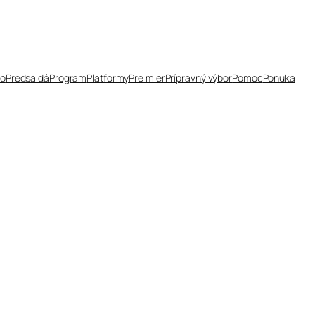
čo
Predsa dá
Program
Platformy
Pre mier
Prípravný výbor
Pomoc
Ponuka