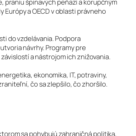
te, praniu špinavých peňazí a korupčným
y Európy a OECD v oblasti právneho
sti do vzdelávania. Podpora
utvoria návrhy. Programy pre
 závislostí a nástrojom ich znižovania.
nergetika, ekonomika, IT, potraviny,
niteľní, čo sa zlepšilo, čo zhoršilo.
ktorom sa pohybujú zahraničná politika,