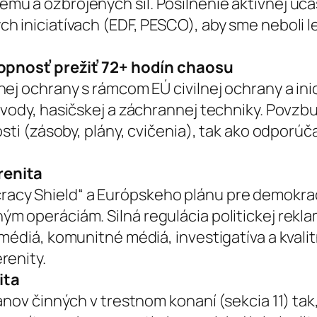
u a ozbrojených síl. Posilnenie aktívnej úča
 iniciatívach (EDF, PESCO), aby sme neboli le
chopnosť prežiť 72+ hodín chaosu
ej ochrany s rámcom EÚ civilnej ochrany a ini
 vody, hasičskej a záchrannej techniky. Povz
sti (zásoby, plány, cvičenia), tak ako odporúča
.
renita
cy Shield“ a Európskeho plánu pre demokrac
m operáciám. Silná regulácia politickej rekl
médiá, komunitné médiá, investigatíva a kvali
renity.
ita
ánov činných v trestnom konaní (sekcia 11) tak