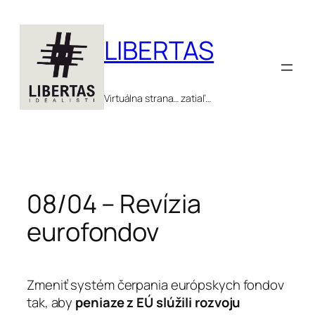
Prejsť
na
LIBERTAS
obsah
Virtuálna strana… zatiaľ…
08/04 – Revízia
eurofondov
Zmeniť systém čerpania európskych fondov
tak, aby
peniaze z EÚ slúžili rozvoju