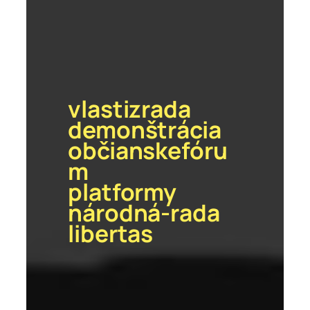
vlastizrada
demonštrácia
občianskefóru
m
platformy
národná-rada
libertas