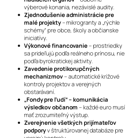
výberové konania, nezávislé audity.
Zjednodušenie administrácie pre
malé projekty
– mikrogranty a „rýchle
schémy“ pre obce, školy a občianske
iniciatívy.
Výkonové financovanie
– prostriedky
sa prideľujú podľa reálneho prínosu, nie
podľa byrokratickej aktivity.
Zavedenie protikorupčných
mechanizmov
– automatické krížové
kontroly projektov a verejných
obstarávaní.
„Fondy pre ľudí“ – komunikácia
výsledkov občanom
– každé euro musí
mať zrozumiteľný výstup.
Zverejnenie všetkých prijímateľov
podpory
v štruktúrovanej databáze pre
verejnú kontrolu.