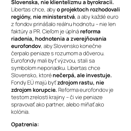
Slovenska, nie klientelizmu a byrokracii.
Libertas chce, aby
o projektoch rozhodovali
regióny, nie ministerstvá
, a aby každé euro
z fondov prinášalo reálnu hodnotu – nie len
faktúry a PR. Cieľom je úplná
reforma
riadenia, hodnotenia a zverejňovania
eurofondov
, aby Slovensko konečne
čerpalo peniaze s rozumom a dôverou.
Eurofondy mali byť výzvou, stali sa
symbolom neporiadku. Libertas chce
Slovensko, ktoré
nečerpá, ale investuje.
Fondy EÚ majú byť
zdrojom rastu, nie
zdrojom korupcie.
Reforma eurofondov je
testom zrelosti krajiny – či vie peniaze
spravovať ako partner, alebo míňať ako
kolónia.
Opatrenia: