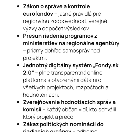
Zákon o správe a kontrole
eurofondov
– jasné pravidlá pre
regionálnu zodpovednosť, verejné
výzvy a odpočet výsledkov.
Presun riadenia programov z
ministerstiev na regionálne agentúry
– priamy dohľad samospráv nad
projektmi.
Jednotný digitálny systém „Fondy.sk
2.0“
– plne transparentná online
platforma s otvorenými dátami o
všetkých projektoch, rozpočtoch a
hodnoteniach.
Zverejňovanie hodnotiacich správ a
komisií
– každý občan vidí, kto schválil
ktorý projekt a prečo.
Zákaz politických nominácií do
riadiacich orgánov
– odborné