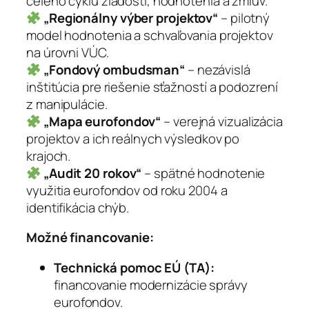
celého cyklu žiadostí, hodnotenia a zmlúv.
„Regionálny výber projektov“
– pilotný
model hodnotenia a schvaľovania projektov
na úrovni VÚC.
„Fondový ombudsman“
– nezávislá
inštitúcia pre riešenie sťažností a podozrení
z manipulácie.
„Mapa eurofondov“
– verejná vizualizácia
projektov a ich reálnych výsledkov po
krajoch.
„Audit 20 rokov“
– spätné hodnotenie
využitia eurofondov od roku 2004 a
identifikácia chýb.
Možné financovanie:
Technická pomoc EÚ (TA):
financovanie modernizácie správy
eurofondov.