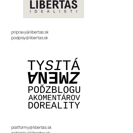
pripravy@libertas.sk
podpisy@libertas.sk
platformy@libertas.sk
prihlasky@libertas.sk