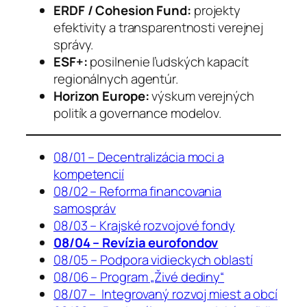
ERDF / Cohesion Fund:
projekty
efektivity a transparentnosti verejnej
správy.
ESF+:
posilnenie ľudských kapacít
regionálnych agentúr.
Horizon Europe:
výskum verejných
politík a governance modelov.
08/01 – Decentralizácia moci a
kompetencií
08/02 – Reforma financovania
samospráv
08/03 – Krajské rozvojové fondy
08/04 – Revízia eurofondov
08/05 – Podpora vidieckych oblastí
08/06 – Program „Živé dediny“
08/07 – Integrovaný rozvoj miest a obcí