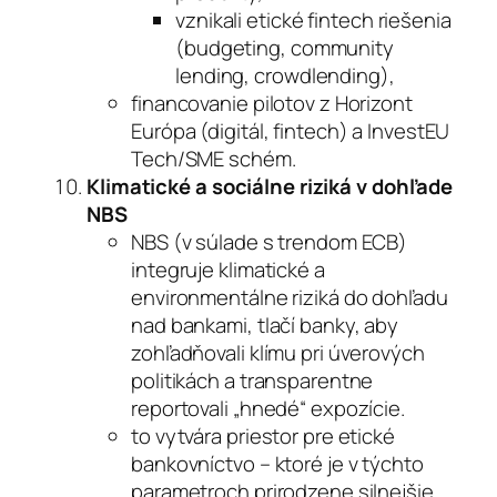
vznikali etické fintech riešenia
(budgeting, community
lending, crowdlending),
financovanie pilotov z Horizont
Európa (digitál, fintech) a InvestEU
Tech/SME schém.
Klimatické a sociálne riziká v dohľade
NBS
NBS (v súlade s trendom ECB)
integruje klimatické a
environmentálne riziká do dohľadu
nad bankami, tlačí banky, aby
zohľadňovali klímu pri úverových
politikách a transparentne
reportovali „hnedé“ expozície.
to vytvára priestor pre etické
bankovníctvo – ktoré je v týchto
parametroch prirodzene silnejšie.