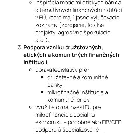
inšpirácia modelmi etických bánk a
alternatívnych finančných inštitúcií
v EÚ, ktoré majú jasné vylučovacie
zoznamy (zbrojenie, fosílne
projekty, agresívne špekulácie
atď.).
Podpora vzniku družstevných,
etických a komunitných finančných
inštitúcií
úprava legislatívy pre:
družstevné a komunitné
banky,
mikrofinačné inštitúcie a
komunitné fondy,
využitie okna InvestEU pre
mikrofinancie a sociálnu
ekonomiku – podobne ako EIB/CEB
podporujú špecializované