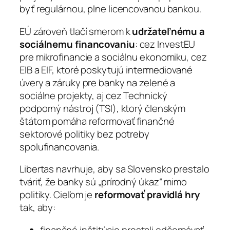
byť regulárnou, plne licencovanou bankou.
EÚ zároveň tlačí smerom k
udržateľnému a
sociálnemu financovaniu
: cez InvestEU
pre mikrofinancie a sociálnu ekonomiku, cez
EIB a EIF, ktoré poskytujú intermediované
úvery a záruky pre banky na zelené a
sociálne projekty, aj cez Technický
podporný nástroj (TSI), ktorý členským
štátom pomáha reformovať finančné
sektorové politiky bez potreby
spolufinancovania.
Libertas navrhuje, aby sa Slovensko prestalo
tváriť, že banky sú „prírodný úkaz“ mimo
politiky. Cieľom je
reformovať pravidlá hry
tak, aby:
finančné inštitúcie prestali odčerpávať