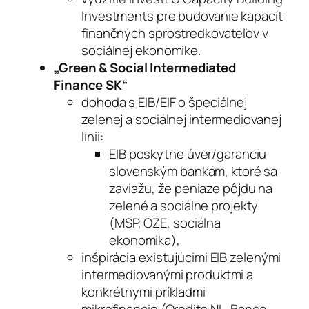
Investments pre budovanie kapacít
finančných sprostredkovateľov v
sociálnej ekonomike.
„Green & Social Intermediated
Finance SK“
dohoda s EIB/EIF o špeciálnej
zelenej a sociálnej intermediovanej
línii:
EIB poskytne úver/garanciu
slovenským bankám, ktoré sa
zaviažu, že peniaze pôjdu na
zelené a sociálne projekty
(MSP, OZE, sociálna
ekonomika),
inšpirácia existujúcimi EIB zelenými
intermediovanými produktmi a
konkrétnymi príkladmi
mikrofinancie (Qredits NL, Banca