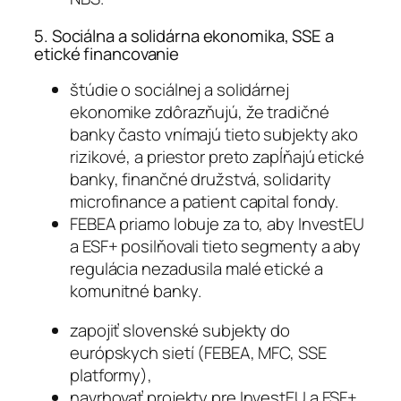
5. Sociálna a solidárna ekonomika, SSE a
etické financovanie
štúdie o sociálnej a solidárnej
ekonomike zdôrazňujú, že tradičné
banky často vnímajú tieto subjekty ako
rizikové, a priestor preto zapĺňajú etické
banky, finančné družstvá, solidarity
microfinance a patient capital fondy.
FEBEA priamo lobuje za to, aby InvestEU
a ESF+ posilňovali tieto segmenty a aby
regulácia nezadusila malé etické a
komunitné banky.
zapojiť slovenské subjekty do
európskych sietí (FEBEA, MFC, SSE
platformy),
navrhovať projekty pre InvestEU a ESF+