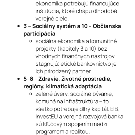
ekonomika potrebujú financujúce
inštitúcie, ktoré chápu dlhodobé
verejné ciele.
3 – Sociálny systém a 10 – Občianska
participácia
sociálna ekonomika a komunitné
projekty (kapitoly 3 a 10) bez
vhodných finančných nástrojov
stagnujú; etické bankovníctvo je
ich prirodzený partner.
5–8 – Zdravie, životné prostredie,
regióny, klimatická adaptácia
zelené úvery, sociálne bývanie,
komunálna infraštruktúra – to
všetko potrebuje dlhý kapitál. EIB,
InvestEU a verejná rozvojová banka
sú kľúčovým spojením medzi
programom a realitou.