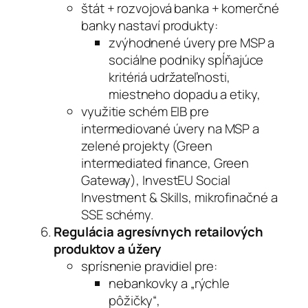
štát + rozvojová banka + komerčné
banky nastaví produkty:
zvýhodnené úvery pre MSP a
sociálne podniky spĺňajúce
kritériá udržateľnosti,
miestneho dopadu a etiky,
využitie schém EIB pre
intermediované úvery na MSP a
zelené projekty (Green
intermediated finance, Green
Gateway), InvestEU Social
Investment & Skills, mikrofinačné a
SSE schémy.
Regulácia agresívnych retailových
produktov a úžery
sprísnenie pravidiel pre:
nebankovky a „rýchle
pôžičky“,