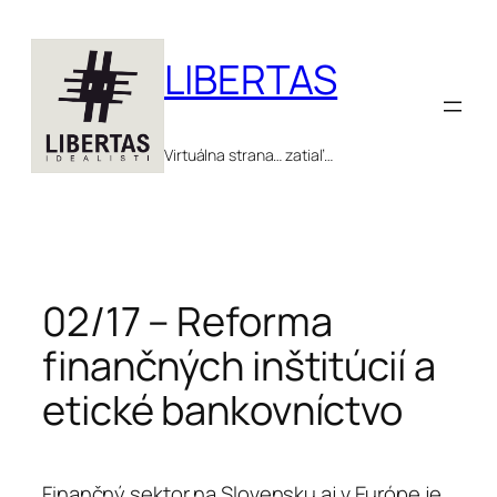
Prejsť
na
LIBERTAS
obsah
Virtuálna strana… zatiaľ…
02/17 – Reforma
finančných inštitúcií a
etické bankovníctvo
Finančný sektor na Slovensku aj v Európe je