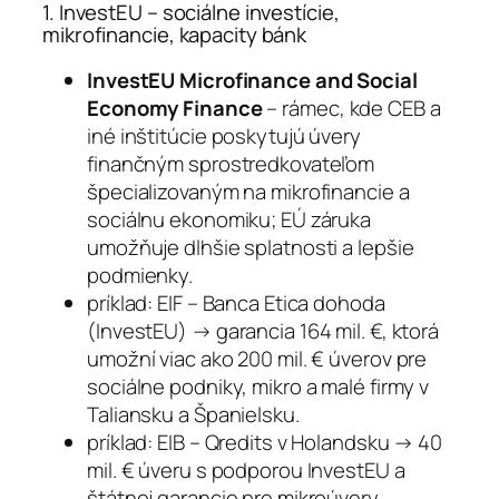
1. InvestEU – sociálne investície,
mikrofinancie, kapacity bánk
InvestEU Microfinance and Social
Economy Finance
– rámec, kde CEB a
iné inštitúcie poskytujú úvery
finančným sprostredkovateľom
špecializovaným na mikrofinancie a
sociálnu ekonomiku; EÚ záruka
umožňuje dlhšie splatnosti a lepšie
podmienky.
príklad: EIF – Banca Etica dohoda
(InvestEU) → garancia 164 mil. €, ktorá
umožní viac ako 200 mil. € úverov pre
sociálne podniky, mikro a malé firmy v
Taliansku a Španielsku.
príklad: EIB – Qredits v Holandsku → 40
mil. € úveru s podporou InvestEU a
štátnej garancie pre mikroúvery.