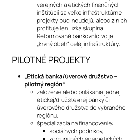
verejných a etických finančných
inštitúcií sa veľké infraštruktúrne
projekty buď neudejú, alebo z nich
profituje len úzka skupina.
Reformované bankovníctvo je
„krvný obeh“ celej infraštruktúry.
PILOTNÉ PROJEKTY
„Etická banka/úverové družstvo –
pilotný región“
založenie alebo prilákanie jednej
etickej/družstevnej banky či
úverového družstva do vybraného
regiónu,
špecializácia na financovanie:
sociálnych podnikov,
komunitných energetických