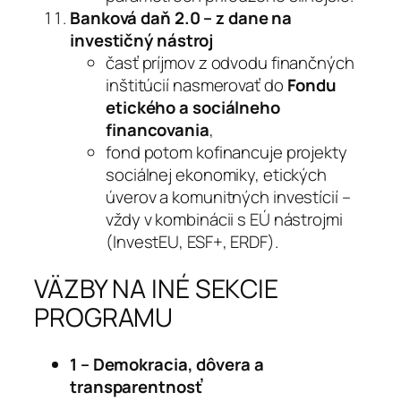
Banková daň 2.0 – z dane na
investičný nástroj
časť príjmov z odvodu finančných
inštitúcií nasmerovať do
Fondu
etického a sociálneho
financovania
,
fond potom kofinancuje projekty
sociálnej ekonomiky, etických
úverov a komunitných investícií –
vždy v kombinácii s EÚ nástrojmi
(InvestEU, ESF+, ERDF).
VÄZBY NA INÉ SEKCIE
PROGRAMU
1 – Demokracia, dôvera a
transparentnosť