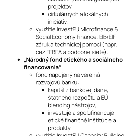
projektov,
cirkulárnych a lokálnych
iniciatív,
využitie InvestEU Microfinance &
Social Economy Finance, EIB/EIF
záruk a technickej pomoci (napr.
cez FEBEA a podobné siete).
„Národný fond etického a sociálneho
financovania“
fond napojený na verejnú
rozvojovú banku:
kapitál z bankovej dane,
štátneho rozpočtu a EÚ
blending nástrojov,
investuje a spolufinancuje
etické finančné inštitúcie a
produkty,
využitie InvestEU Capacity Building