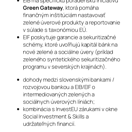
EIB má špecifickú poradenskú iniciatívu
Green Gateway
, ktorá pomáha
finančným inštitúciám nastavovať
zelené úverové produkty a reportovanie
v súlade s taxonómiou EÚ.
EIF poskytuje garancie a sekuritizačné
schémy, ktoré uvoľňujú kapitál bánk na
nové zelené a sociálne úvery (príklad
zeleného syntetického sekuritizačného
programu v severských krajinách).
dohody medzi slovenskými bankami /
rozvojovou bankou a EIB/EIF o
intermediovaných zelených a
sociálnych úverových líniách;
kombinácia s InvestEU zárukami v okne
Social Investment & Skills a
udržateľných financií.