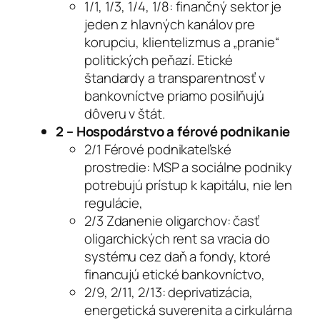
1/1, 1/3, 1/4, 1/8: finančný sektor je
jeden z hlavných kanálov pre
korupciu, klientelizmus a „pranie“
politických peňazí. Etické
štandardy a transparentnosť v
bankovníctve priamo posilňujú
dôveru v štát.
2 – Hospodárstvo a férové podnikanie
2/1 Férové podnikateľské
prostredie: MSP a sociálne podniky
potrebujú prístup k kapitálu, nie len
regulácie,
2/3 Zdanenie oligarchov: časť
oligarchických rent sa vracia do
systému cez daň a fondy, ktoré
financujú etické bankovníctvo,
2/9, 2/11, 2/13: deprivatizácia,
energetická suverenita a cirkulárna