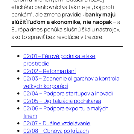
etického bankovníctva tak nie je „boj proti
bankám“, ale zmena pravidiel:
banky majú
slúžiť ľuďom a ekonomike, nie naopak
– a
Európa dnes ponúka slušnú škálu nástrojov,
ako to spraviť bez revolúcie v trezore.
02/01 – Férové podnikateľské
prostredie
02/02 – Reforma daní
02/03 – Zdanenie oligarchov a kontrola
veľkých korporácií
02/04 – Podpora startupov a inovácií
02/05 – Digitalizácia podnikania
02/06 – Podpora exportu a malých
firiem
02/07 – Duálne vzdelávanie
02/08 – Obnova po krízach