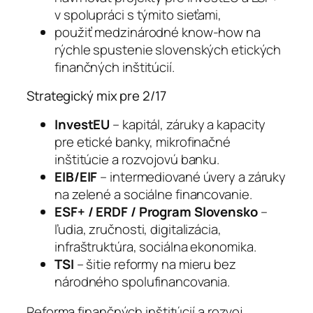
v spolupráci s týmito sieťami,
použiť medzinárodné know-how na
rýchle spustenie slovenských etických
finančných inštitúcií.
Strategický mix pre 2/17
InvestEU
– kapitál, záruky a kapacity
pre etické banky, mikrofinačné
inštitúcie a rozvojovú banku.
EIB/EIF
– intermediované úvery a záruky
na zelené a sociálne financovanie.
ESF+ / ERDF / Program Slovensko
–
ľudia, zručnosti, digitalizácia,
infraštruktúra, sociálna ekonomika.
TSI
– šitie reformy na mieru bez
národného spolufinancovania.
Reforma finančných inštitúcií a rozvoj