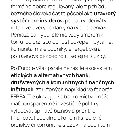
formálne dobre regulovaný, ale z pohľadu
bežného človeka často pôsobí ako
uzavretý
systém pre insiderov
: poplatky, deriváty,
retailové úvery, reklamy na rýchle peniaze.
Peniaze sa hýbu, ale nie vždy smerom k
tomu, čo drží spoločnosť pokope – bývanie,
komunita, malé podniky, energetická a
potravinová bezpečnosť, verejné služby.
Po Európe však paralelne rastie ekosystém
etických a alternatívnych bánk,
družstevných a komunitných finančných
inštitúcií
, združených napríklad vo federácii
FEBEA. Tie ukazujú, že bankovníctvo môže
mať transparentné investičné politiky,
vylučovať špinavé biznisy a prioritne
financovať sociálnu ekonomiku, zelené
projekty či komunitné služby – a popri tom