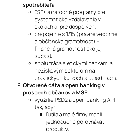
spotrebiteľa
ESF+ a národné programy pre
systematické vzdelávanie v
školách aj pre dospelých,
prepojenie s 1/15 (právne vedomie
a občianska gramotnosť) –
finančná gramotnosť ako jej
súčasť,
spolupráca s etickými bankami a
neziskovým sektorom na
praktických kurzoch a poradniach.
Otvorené dáta a open banking v
prospech občanov a MSP
využitie PSD2 a open banking API
tak, aby:
ľudia a malé firmy mohli
jednoducho porovnávať
produkty,