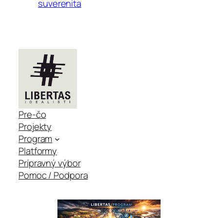
suverenita
Pre-čo
Projekty
Program
Platformy
Prípravný výbor
Pomoc / Podpora