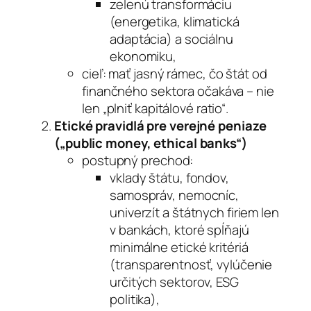
zelenú transformáciu
(energetika, klimatická
adaptácia) a sociálnu
ekonomiku,
cieľ: mať jasný rámec, čo štát od
finančného sektora očakáva – nie
len „plniť kapitálové ratio“.
Etické pravidlá pre verejné peniaze
(„public money, ethical banks“)
postupný prechod:
vklady štátu, fondov,
samospráv, nemocníc,
univerzít a štátnych firiem len
v bankách, ktoré spĺňajú
minimálne etické kritériá
(transparentnosť, vylúčenie
určitých sektorov, ESG
politika),