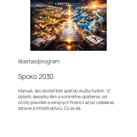
libertas/program
Spoko 2030
Manuál, ako dostať štát späť do služby ľuďom: 12
oblastí, desiatky tém a konkrétne opatrenia. od
očisty pravidiel a verejných financií až po vzdelanie,
zdravie a infraštruktúru. Čo sa dá.