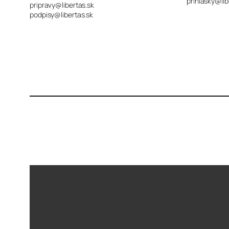
prihlasky@lib
pripravy@libertas.sk
podpisy@libertas.sk