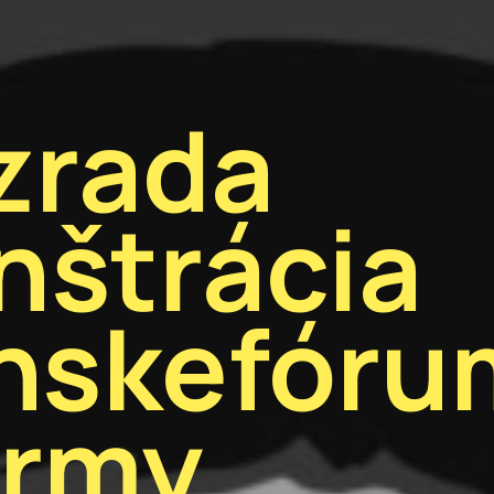
izrada
štrácia
nskefóru
ormy