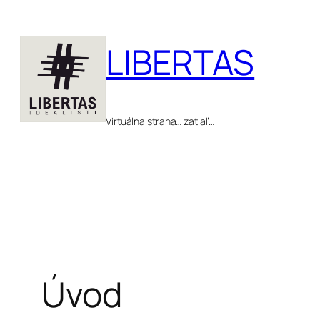
Prejsť
na
LIBERTAS
obsah
Virtuálna strana… zatiaľ…
Úvod