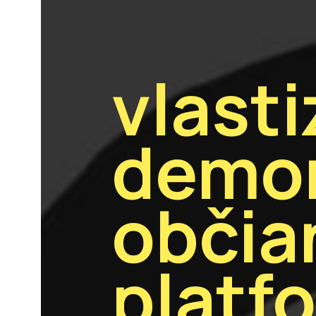
vlast
demon
občia
platf