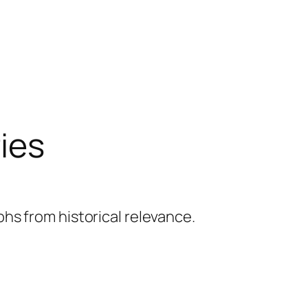
ries
hs from historical relevance.