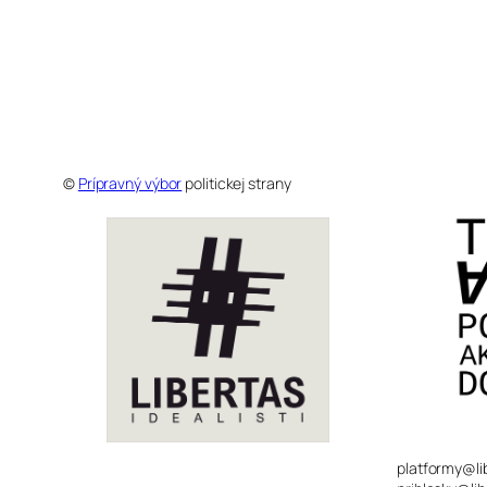
©
Prípravný výbor
politickej strany
platformy@li