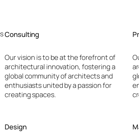
ys
Consulting
P
Our vision is to be at the forefront of
Ou
architectural innovation, fostering a
ar
global community of architects and
gl
enthusiasts united by a passion for
en
creating spaces.
cr
Design
M