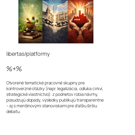
libertas/platformy
%+%
Otvorené tematické pracovné skupiny pre
kontroverzné otázky (napr. legalizácia, odluka cirkví,
strategické vlastníctvo): z podnetov robia návrhy,
posudzujú dopady, výsledky publikujú transparentne
– aj s menšinovými stanoviskami pre ďalšiu širšiu
debatu.