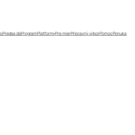
čo
Predsa dá
Program
Platformy
Pre mier
Prípravný výbor
Pomoc
Ponuka