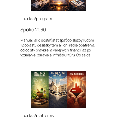
libertas/program
Spoko 2030
Manuál, ako dostať štát späť do služby ľuďom:
12 oblastí, desiatky tém a konkrétne opatrenia.
od očisty pravidiel a verejných financií až po
vzdelanie, zdravie a infraštruktúru. Čo sa dá.
libertas/platformy