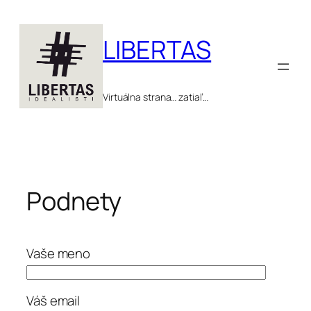
Prejsť
na
LIBERTAS
obsah
Virtuálna strana… zatiaľ…
Podnety
Vaše meno
Váš email