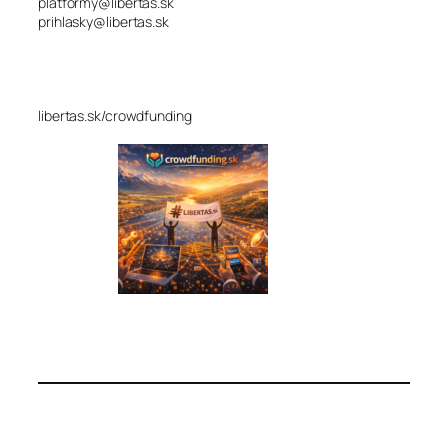
platformy@libertas.sk
prihlasky@libertas.sk
libertas.sk/crowdfunding